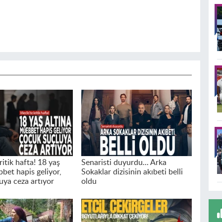
ritik hafta! 18 yaş
Senaristi duyurdu... Arka
bet hapis geliyor,
Sokaklar dizisinin akıbeti belli
uya ceza artıyor
oldu