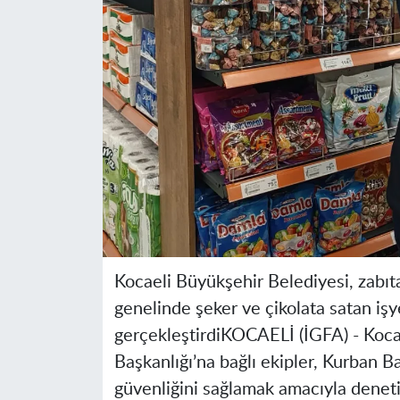
Kocaeli Büyükşehir Belediyesi, zabıt
genelinde şeker ve çikolata satan işy
gerçekleştirdi
KOCAELİ (İGFA) -
Kocae
Başkanlığı’na bağlı ekipler, Kurban B
güvenliğini sağlamak amacıyla denetim