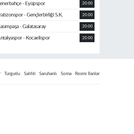
enerbahçe - Eyüpspor
20:00
rabzonspor - Gençlerbirliği S.K.
20:00
asımpaşa - Galatasaray
20:00
ntalyaspor - Kocaelispor
20:00
r
Turgutlu
Salihli
Saruhanlı
Soma
Resmi İlanlar