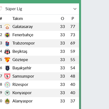
Süper Lig
#
Takım
O
P
Galatasaray
33
77
1
Fenerbahçe
33
73
2
Trabzonspor
33
69
3
Beşiktaş
33
59
4
Göztepe
33
55
5
Başakşehir
33
54
6
Samsunspor
33
48
7
Rizespor
33
40
8
Konyaspor
33
40
9
Alanyaspor
33
37
10