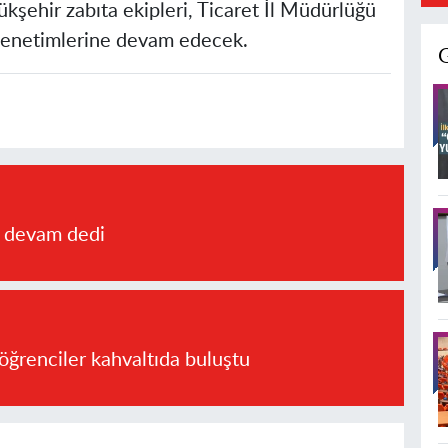
kşehir zabıta ekipleri, Ticaret İl Müdürlüğü
i denetimlerine devam edecek.
a devam dedi
öğrenciler kahvaltıda buluştu