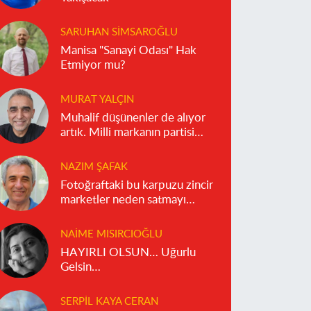
SARUHAN SIMSAROĞLU
Manisa "Sanayi Odası" Hak
Etmiyor mu?
MURAT YALÇIN
Muhalif düşünenler de alıyor
artık. Milli markanın partisi
olmaz!
NAZIM ŞAFAK
Fotoğraftaki bu karpuzu zincir
marketler neden satmayı
reddediyor?
NAIME MISIRCIOĞLU
HAYIRLI OLSUN… Uğurlu
Gelsin…
SERPIL KAYA CERAN