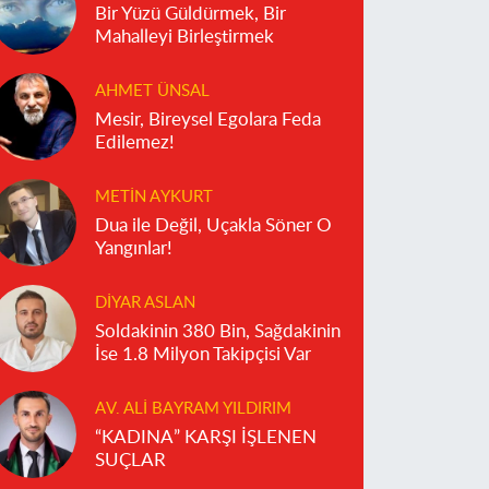
Bir Yüzü Güldürmek, Bir
Mahalleyi Birleştirmek
AHMET ÜNSAL
Mesir, Bireysel Egolara Feda
Edilemez!
METIN AYKURT
Dua ile Değil, Uçakla Söner O
Yangınlar!
DIYAR ASLAN
Soldakinin 380 Bin, Sağdakinin
İse 1.8 Milyon Takipçisi Var
AV. ALI BAYRAM YILDIRIM
“KADINA” KARŞI İŞLENEN
SUÇLAR