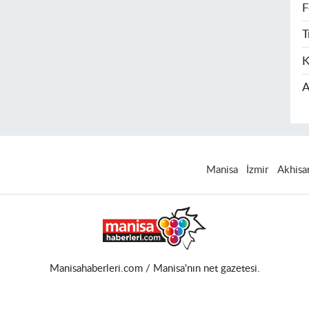
F
T
K
A
Manisa
İzmir
Akhisa
Manisahaberleri.com / Manisa'nın net gazetesi.