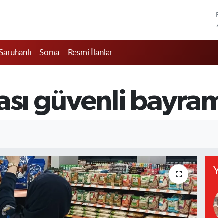
Saruhanlı
Soma
Resmi İlanlar
ası güvenli bayram
Y