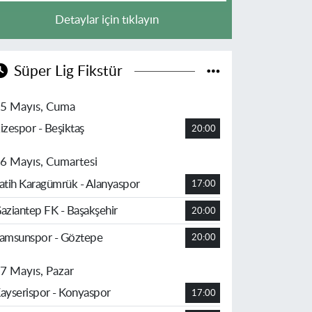
Detaylar için tıklayın
Süper Lig Fikstür
5 Mayıs, Cuma
izespor - Beşiktaş
20:00
6 Mayıs, Cumartesi
atih Karagümrük - Alanyaspor
17:00
aziantep FK - Başakşehir
20:00
amsunspor - Göztepe
20:00
7 Mayıs, Pazar
ayserispor - Konyaspor
17:00