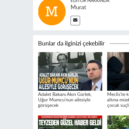
EDITÖR HAKKINDA
Murat
Bunlar da ilginizi çekebilir
Adalet Bakanı Akın Gürlek,
Meclis'te k
Uğur Mumcu'nun ailesiyle
altına müeb
görüşecek
çocuk suçl