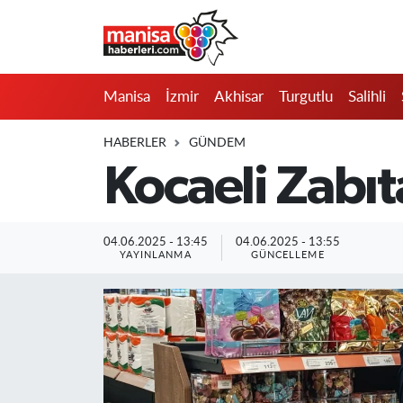
Manisa
Manisa Nöbetçi Eczaneler
Manisa
İzmir
Akhisar
Turgutlu
Salihli
İzmir
Manisa Hava Durumu
HABERLER
GÜNDEM
Akhisar
Manisa Namaz Vakitleri
Kocaeli Zabıt
Turgutlu
Manisa Trafik Yoğunluk Haritası
04.06.2025 - 13:45
04.06.2025 - 13:55
Salihli
Süper Lig Puan Durumu ve Fikstür
YAYINLANMA
GÜNCELLEME
Saruhanlı
Tüm Manşetler
Soma
Son Dakika Haberleri
Resmi İlanlar
Haber Arşivi