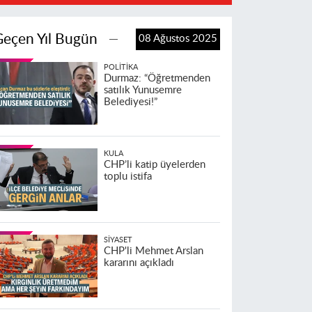
Geçen Yıl Bugün
08 Ağustos 2025
POLITIKA
Durmaz: “Öğretmenden
satılık Yunusemre
Belediyesi!”
KULA
CHP’li katip üyelerden
toplu istifa
SIYASET
CHP'li Mehmet Arslan
kararını açıkladı