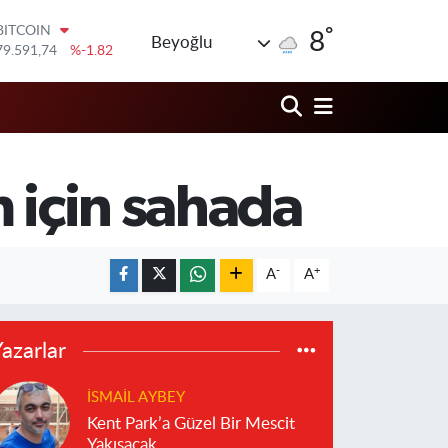
BITCOIN
79.591,74
%-1.82
°
8
DOLAR
Beyoğlu
45,43620
%0.02
EURO
53,38690
%0.19
STERLİN
61,60380
%0.18
G.ALTIN
6862,09000
%0.19
 için sahada
BİST100
14.598,00
%0
-
+
A
A
azarlar
İSMAIL AYBEY
Kent Park’a Güzel Bir Mescit
Yakışacak