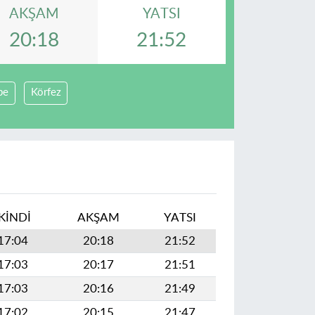
AKŞAM
YATSI
20:18
21:52
pe
Körfez
I
İKINDI
AKŞAM
YATSI
17:04
20:18
21:52
17:03
20:17
21:51
17:03
20:16
21:49
17:02
20:15
21:47