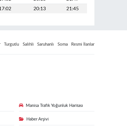
17:02
20:13
21:45
r
Turgutlu
Salihli
Saruhanlı
Soma
Resmi İlanlar
Manisa Trafik Yoğunluk Haritası
Haber Arşivi