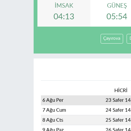
İMSAK
GÜNEŞ
04:13
05:54
Çayırova
HİCRİ
6 Ağu Per
23 Safer 1
7 Ağu Cum
24 Safer 1
8 Ağu Cts
25 Safer 1
9 Ağu Paz
26 Safer 1