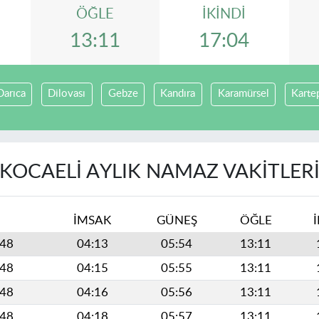
ÖĞLE
İKINDI
13:11
17:04
Darıca
Dilovası
Gebze
Kandıra
Karamürsel
Karte
KOCAELI AYLIK NAMAZ VAKITLER
İMSAK
GÜNEŞ
ÖĞLE
448
04:13
05:54
13:11
448
04:15
05:55
13:11
448
04:16
05:56
13:11
448
04:18
05:57
13:11