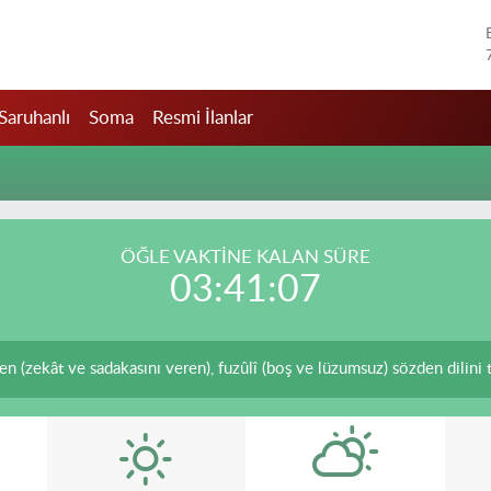
Saruhanlı
Soma
Resmi İlanlar
ÖĞLE VAKTİNE KALAN SÜRE
03:41:07
den (zekât ve sadakasını veren), fuzûlî (boş ve lüzumsuz) sözden dilini