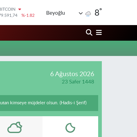
°
BITCOIN
8
Beyoğlu
79.591,74
%-1.82
DOLAR
45,43620
%0.02
EURO
53,38690
%0.19
STERLİN
61,60380
%0.18
G.ALTIN
6862,09000
%0.19
BİST100
6 Ağustos 2026
14.598,00
%0
23 Safer 1448
 tutan kimseye müjdeler olsun. (Hadis-i Şerif)