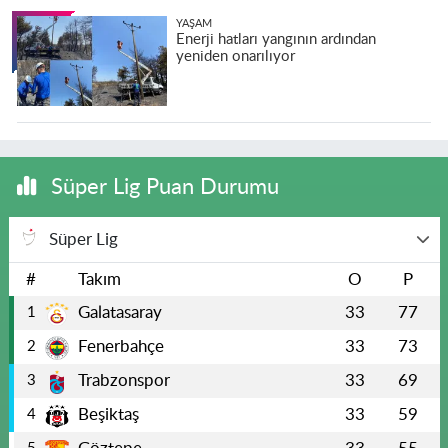
YAŞAM
Enerji hatları yangının ardından
yeniden onarılıyor
Süper Lig Puan Durumu
Süper Lig
#
Takım
O
P
Galatasaray
33
77
1
Fenerbahçe
33
73
2
Trabzonspor
33
69
3
Beşiktaş
33
59
4