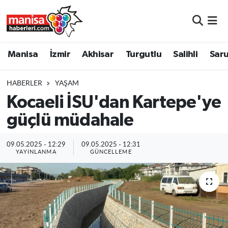
Manisa
Manisa Nöbetçi Eczaneler
Manisa
İzmir
Akhisar
Turgutlu
Salihli
Saru
İzmir
Manisa Hava Durumu
HABERLER
YAŞAM
Akhisar
Manisa Namaz Vakitleri
Kocaeli İSU'dan Kartepe'ye
güçlü müdahale
Turgutlu
Manisa Trafik Yoğunluk Haritası
Salihli
Süper Lig Puan Durumu ve Fikstür
09.05.2025 - 12:29
09.05.2025 - 12:31
YAYINLANMA
GÜNCELLEME
Saruhanlı
Tüm Manşetler
Soma
Son Dakika Haberleri
Resmi İlanlar
Haber Arşivi