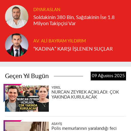
DIYAR ASLAN
Soldakinin 380 Bin, Sağdakinin İse 1.8
Milyon Takipçisi Var
AV. ALI BAYRAM YILDIRIM
“KADINA” KARŞI İŞLENEN SUÇLAR
Geçen Yıl Bugün
09 Ağustos 2025
YEREL
NURCAN ZEYREK AÇIKLADI: ÇOK
YAKINDA KURULACAK
ASAYIŞ
Polis memurlarının yaralandığı feci