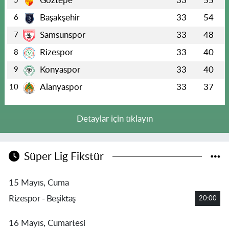
Göztepe
33
55
5
Başakşehir
33
54
6
Samsunspor
33
48
7
Rizespor
33
40
8
Konyaspor
33
40
9
Alanyaspor
33
37
10
Detaylar için tıklayın
Süper Lig Fikstür
15 Mayıs, Cuma
Rizespor - Beşiktaş
20:00
16 Mayıs, Cumartesi