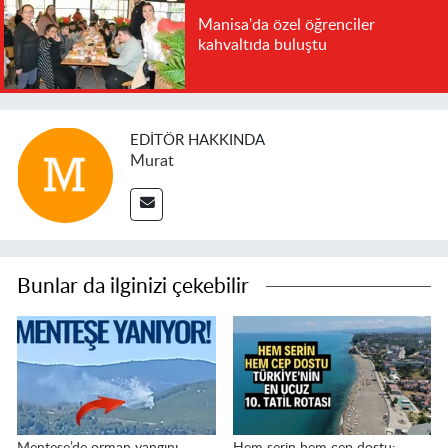
Manisa'da özel öğrenciler
kahvaltıda buluştu
EDITÖR HAKKINDA
Murat
Bunlar da ilginizi çekebilir
Menteşe’de orman yangını
Hem serin hem cep dostu: