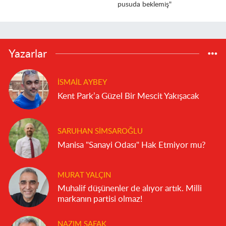
pusuda beklemiş"
Yazarlar
İSMAIL AYBEY
Kent Park’a Güzel Bir Mescit Yakışacak
SARUHAN SIMSAROĞLU
Manisa "Sanayi Odası" Hak Etmiyor mu?
MURAT YALÇIN
Muhalif düşünenler de alıyor artık. Milli
markanın partisi olmaz!
NAZIM ŞAFAK