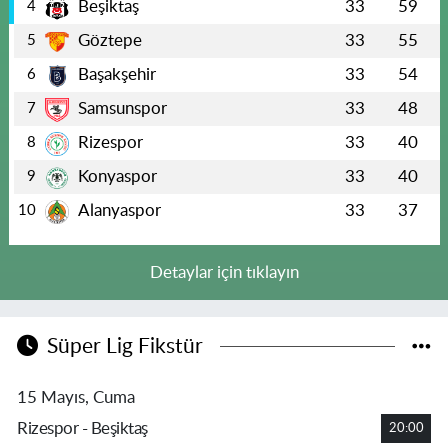
Beşiktaş
33
59
4
Göztepe
33
55
5
Başakşehir
33
54
6
Samsunspor
33
48
7
Rizespor
33
40
8
Konyaspor
33
40
9
Alanyaspor
33
37
10
Detaylar için tıklayın
Süper Lig Fikstür
15 Mayıs, Cuma
Rizespor - Beşiktaş
20:00