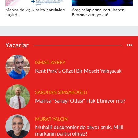
Manisa'da kışlık salça hazırlıkları
Araç sahiplerine kötü haber:
başladı
Benzine zam yolda!
Yazarlar
İSMAIL AYBEY
Kent Park’a Güzel Bir Mescit Yakışacak
SARUHAN SIMSAROĞLU
Manisa "Sanayi Odası" Hak Etmiyor mu?
MURAT YALÇIN
Muhalif düşünenler de alıyor artık. Milli
markanın partisi olmaz!