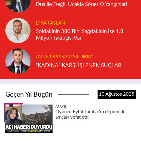
Dua ile Değil, Uçakla Söner O Yangınlar!
DIYAR ASLAN
Soldakinin 380 Bin, Sağdakinin İse 1.8
Milyon Takipçisi Var
AV. ALI BAYRAM YILDIRIM
“KADINA” KARŞI İŞLENEN SUÇLAR
Geçen Yıl Bugün
10 Ağustos 2025
ASAYIŞ
Oyuncu Eylül Tumbar'ın depremde
amcası vefat etti