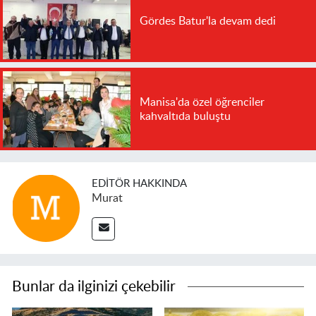
Gördes Batur'la devam dedi
Manisa'da özel öğrenciler
kahvaltıda buluştu
EDITÖR HAKKINDA
Murat
Bunlar da ilginizi çekebilir