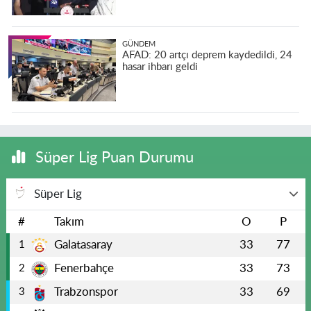
GÜNDEM
AFAD: 20 artçı deprem kaydedildi, 24
hasar ihbarı geldi
Süper Lig Puan Durumu
Süper Lig
#
Takım
O
P
Galatasaray
33
77
1
Fenerbahçe
33
73
2
Trabzonspor
33
69
3