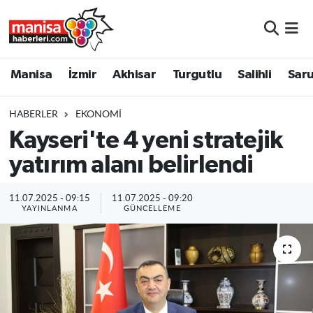
Manisa
Manisa Nöbetçi Eczaneler
Manisa
İzmir
Akhisar
Turgutlu
Salihli
Saru
İzmir
Manisa Hava Durumu
HABERLER
EKONOMI
Akhisar
Manisa Namaz Vakitleri
Kayseri'te 4 yeni stratejik
yatırım alanı belirlendi
Turgutlu
Manisa Trafik Yoğunluk Haritası
Salihli
Süper Lig Puan Durumu ve Fikstür
11.07.2025 - 09:15
11.07.2025 - 09:20
YAYINLANMA
GÜNCELLEME
Saruhanlı
Tüm Manşetler
Soma
Son Dakika Haberleri
Resmi İlanlar
Haber Arşivi