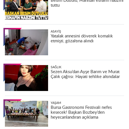
Besim Dutlulu, Manisalı esnafın nabzını
tuttu
ASAYIŞ
Yatalak annesini döverek komalık
etmişti, gözaltına alındı
SAĞLIK
Sezen Aksu’dan Ayşe Barım ve Murat
Çalık çağrısı: Hayati tehlike altındalar
YAŞAM
Bursa Gastronomi Festivali nefes
kesecek! Başkan Bozbey’den
heyecanlandıran açıklama