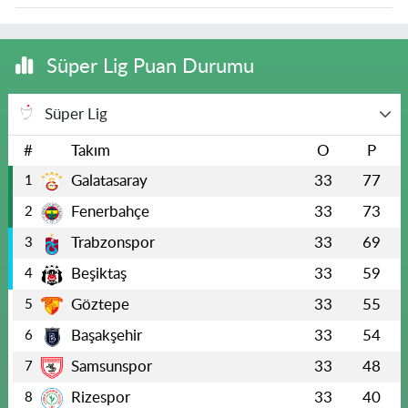
Süper Lig Puan Durumu
Süper Lig
#
Takım
O
P
Galatasaray
33
77
1
Fenerbahçe
33
73
2
Trabzonspor
33
69
3
Beşiktaş
33
59
4
Göztepe
33
55
5
Başakşehir
33
54
6
Samsunspor
33
48
7
Rizespor
33
40
8