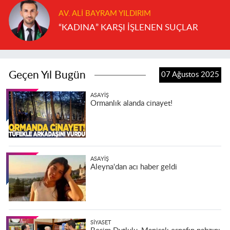
AV. ALI BAYRAM YILDIRIM
“KADINA” KARŞI İŞLENEN SUÇLAR
Geçen Yıl Bugün
07 Ağustos 2025
ASAYIŞ
Ormanlık alanda cinayet!
ASAYIŞ
Aleyna'dan acı haber geldi
SIYASET