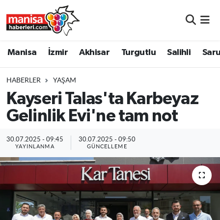
Manisa
Manisa Nöbetçi Eczaneler
Manisa
İzmir
Akhisar
Turgutlu
Salihli
Saru
İzmir
Manisa Hava Durumu
HABERLER
YAŞAM
Akhisar
Manisa Namaz Vakitleri
Kayseri Talas'ta Karbeyaz
Gelinlik Evi'ne tam not
Turgutlu
Manisa Trafik Yoğunluk Haritası
Salihli
Süper Lig Puan Durumu ve Fikstür
30.07.2025 - 09:45
30.07.2025 - 09:50
YAYINLANMA
GÜNCELLEME
Saruhanlı
Tüm Manşetler
Soma
Son Dakika Haberleri
Resmi İlanlar
Haber Arşivi