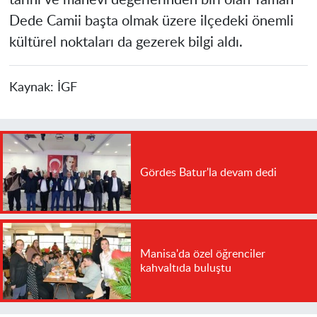
tarihi ve manevi değerlerinden biri olan Yaman
Dede Camii başta olmak üzere ilçedeki önemli
kültürel noktaları da gezerek bilgi aldı.
Kaynak:
İGF
Gördes Batur'la devam dedi
Manisa'da özel öğrenciler
kahvaltıda buluştu