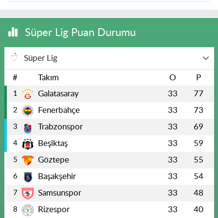
Süper Lig Puan Durumu
Süper Lig
#
Takım
O
P
Galatasaray
33
77
1
Fenerbahçe
33
73
2
Trabzonspor
33
69
3
Beşiktaş
33
59
4
Göztepe
33
55
5
Başakşehir
33
54
6
Samsunspor
33
48
7
Rizespor
33
40
8