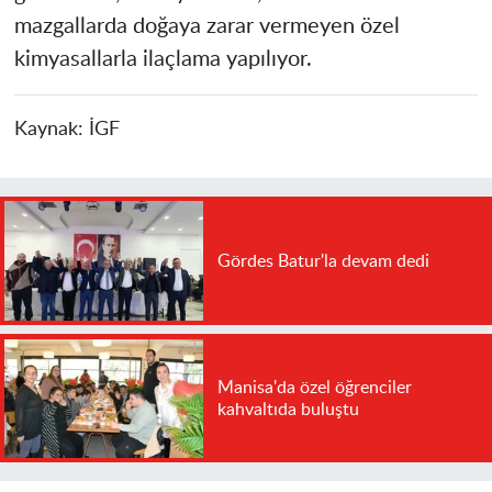
mazgallarda doğaya zarar vermeyen özel
kimyasallarla ilaçlama yapılıyor.
Kaynak:
İGF
Gördes Batur'la devam dedi
Manisa'da özel öğrenciler
kahvaltıda buluştu