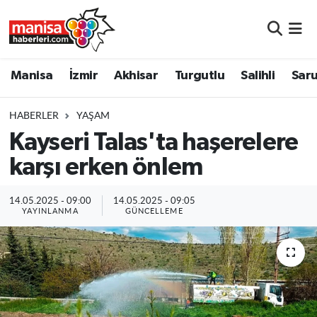
Manisa
Manisa Nöbetçi Eczaneler
Manisa
İzmir
Akhisar
Turgutlu
Salihli
Saru
İzmir
Manisa Hava Durumu
HABERLER
YAŞAM
Akhisar
Manisa Namaz Vakitleri
Kayseri Talas'ta haşerelere
karşı erken önlem
Turgutlu
Manisa Trafik Yoğunluk Haritası
Salihli
Süper Lig Puan Durumu ve Fikstür
14.05.2025 - 09:00
14.05.2025 - 09:05
YAYINLANMA
GÜNCELLEME
Saruhanlı
Tüm Manşetler
Soma
Son Dakika Haberleri
Resmi İlanlar
Haber Arşivi