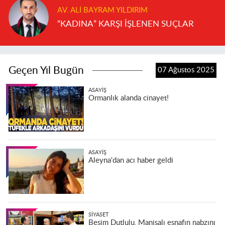
AV. ALI BAYRAM YILDIRIM
“KADINA” KARŞI İŞLENEN SUÇLAR
Geçen Yıl Bugün
07 Ağustos 2025
ASAYIŞ
Ormanlık alanda cinayet!
ASAYIŞ
Aleyna'dan acı haber geldi
SIYASET
Besim Dutlulu, Manisalı esnafın nabzını