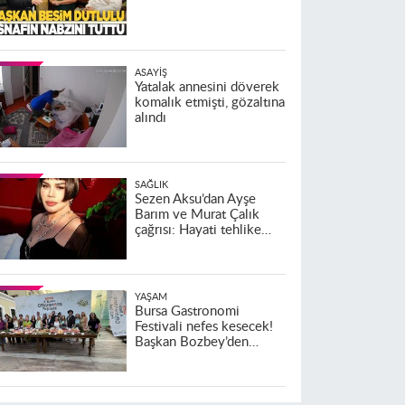
ASAYIŞ
Yatalak annesini döverek
komalık etmişti, gözaltına
alındı
SAĞLIK
Sezen Aksu’dan Ayşe
Barım ve Murat Çalık
çağrısı: Hayati tehlike
altındalar
YAŞAM
Bursa Gastronomi
Festivali nefes kesecek!
Başkan Bozbey’den
heyecanlandıran açıklama