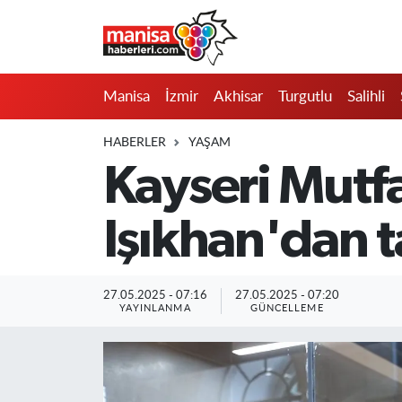
Manisa
Manisa Nöbetçi Eczaneler
Manisa
İzmir
Akhisar
Turgutlu
Salihli
İzmir
Manisa Hava Durumu
HABERLER
YAŞAM
Akhisar
Manisa Namaz Vakitleri
Kayseri Mutf
Turgutlu
Manisa Trafik Yoğunluk Haritası
Işıkhan'dan 
Salihli
Süper Lig Puan Durumu ve Fikstür
Saruhanlı
Tüm Manşetler
27.05.2025 - 07:16
27.05.2025 - 07:20
YAYINLANMA
GÜNCELLEME
Soma
Son Dakika Haberleri
Resmi İlanlar
Haber Arşivi