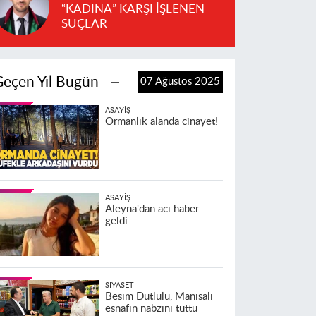
“KADINA” KARŞI İŞLENEN
SUÇLAR
Geçen Yıl Bugün
07 Ağustos 2025
ASAYIŞ
Ormanlık alanda cinayet!
ASAYIŞ
Aleyna'dan acı haber
geldi
SIYASET
Besim Dutlulu, Manisalı
esnafın nabzını tuttu