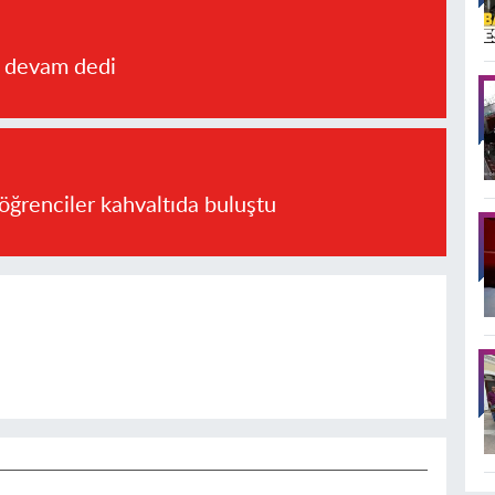
a devam dedi
öğrenciler kahvaltıda buluştu