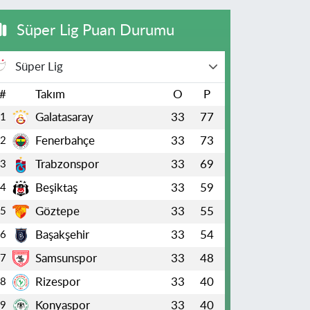
Süper Lig Puan Durumu
Süper Lig
#
Takım
O
P
Galatasaray
33
77
1
Fenerbahçe
33
73
2
Trabzonspor
33
69
3
Beşiktaş
33
59
4
Göztepe
33
55
5
Başakşehir
33
54
6
Samsunspor
33
48
7
Rizespor
33
40
8
Konyaspor
33
40
9