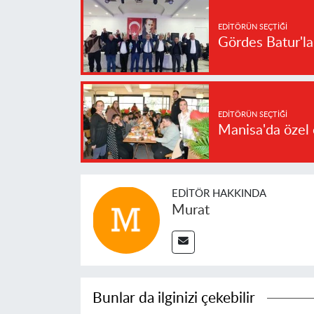
EDITÖRÜN SEÇTIĞI
Gördes Batur'l
EDITÖRÜN SEÇTIĞI
Manisa'da özel 
EDITÖR HAKKINDA
Murat
Bunlar da ilginizi çekebilir