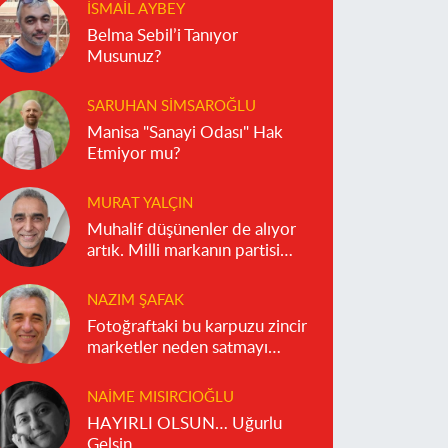
İSMAIL AYBEY
Belma Sebil’i Tanıyor
Musunuz?
SARUHAN SIMSAROĞLU
Manisa "Sanayi Odası" Hak
Etmiyor mu?
MURAT YALÇIN
Muhalif düşünenler de alıyor
artık. Milli markanın partisi
olmaz!
NAZIM ŞAFAK
Fotoğraftaki bu karpuzu zincir
marketler neden satmayı
reddediyor?
NAIME MISIRCIOĞLU
HAYIRLI OLSUN… Uğurlu
Gelsin…