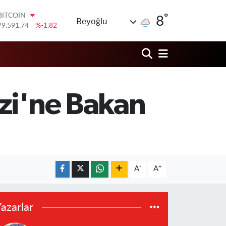
79.591,74
%-1.82
°
DOLAR
8
Beyoğlu
45,43620
%0.02
EURO
53,38690
%0.19
STERLİN
61,60380
%0.18
G.ALTIN
6862,09000
%0.19
ezi'ne Bakan
BİST100
14.598,00
%0
-
+
A
A
azarlar