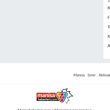
1
K
F
T
K
A
Manisa
İzmir
Akhisa