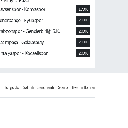
7 Mayıs, Pazar
ayserispor - Konyaspor
17:00
enerbahçe - Eyüpspor
20:00
rabzonspor - Gençlerbirliği S.K.
20:00
asımpaşa - Galatasaray
20:00
ntalyaspor - Kocaelispor
20:00
r
Turgutlu
Salihli
Saruhanlı
Soma
Resmi İlanlar