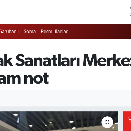
Saruhanlı
Soma
Resmi İlanlar
ak Sanatları Merk
tam not
Y