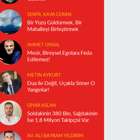
SERPIL KAYA CERAN
Bir Yüzü Güldürmek, Bir
Mahalleyi Birleştirmek
AHMET ÜNSAL
Mesir, Bireysel Egolara Feda
Edilemez!
METIN AYKURT
Dua ile Değil, Uçakla Söner O
Yangınlar!
DIYAR ASLAN
Soldakinin 380 Bin, Sağdakinin
İse 1.8 Milyon Takipçisi Var
AV. ALI BAYRAM YILDIRIM