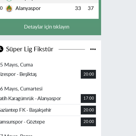
Alanyaspor
33
37
10
Detaylar için tıklayın
Süper Lig Fikstür
5 Mayıs, Cuma
izespor - Beşiktaş
20:00
6 Mayıs, Cumartesi
atih Karagümrük - Alanyaspor
17:00
aziantep FK - Başakşehir
20:00
amsunspor - Göztepe
20:00