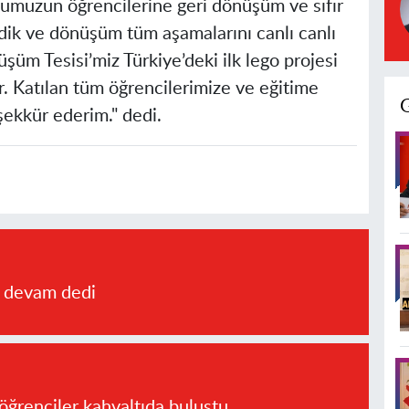
lumuzun öğrencilerine geri dönüşüm ve sıfır
irdik ve dönüşüm tüm aşamalarını canlı canlı
üm Tesisi’miz Türkiye’deki ilk lego projesi
yor. Katılan tüm öğrencilerimize ve eğitime
ekkür ederim." dedi.
a devam dedi
öğrenciler kahvaltıda buluştu