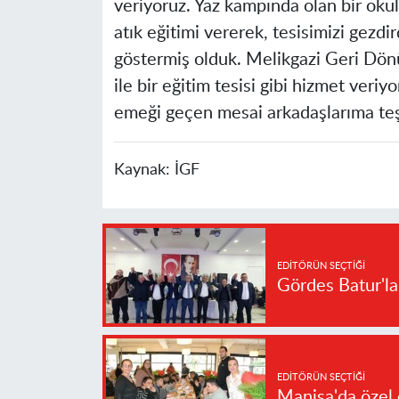
veriyoruz. Yaz kampında olan bir oku
atık eğitimi vererek, tesisimizi gezd
göstermiş olduk. Melikgazi Geri Dönüş
ile bir eğitim tesisi gibi hizmet veri
emeği geçen mesai arkadaşlarıma teş
Kaynak:
İGF
EDITÖRÜN SEÇTIĞI
Gördes Batur'l
EDITÖRÜN SEÇTIĞI
Manisa'da özel 