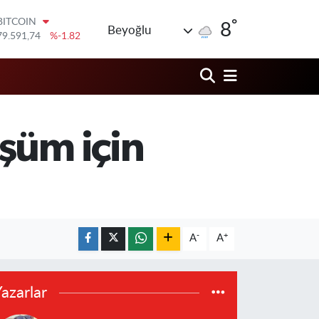
79.591,74
%-1.82
°
8
DOLAR
Beyoğlu
45,43620
%0.02
EURO
53,38690
%0.19
STERLİN
61,60380
%0.18
G.ALTIN
6862,09000
%0.19
şüm için
BİST100
14.598,00
%0
-
+
A
A
azarlar