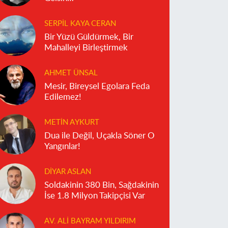
SERPIL KAYA CERAN
Bir Yüzü Güldürmek, Bir
Mahalleyi Birleştirmek
AHMET ÜNSAL
Mesir, Bireysel Egolara Feda
Edilemez!
METIN AYKURT
Dua ile Değil, Uçakla Söner O
Yangınlar!
DIYAR ASLAN
Soldakinin 380 Bin, Sağdakinin
İse 1.8 Milyon Takipçisi Var
AV. ALI BAYRAM YILDIRIM