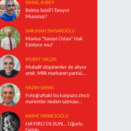
İSMAIL AYBEY
Belma Sebil’i Tanıyor
Musunuz?
SARUHAN SIMSAROĞLU
Manisa "Sanayi Odası" Hak
Etmiyor mu?
MURAT YALÇIN
Muhalif düşünenler de alıyor
artık. Milli markanın partisi
olmaz!
NAZIM ŞAFAK
Fotoğraftaki bu karpuzu zincir
marketler neden satmayı
reddediyor?
NAIME MISIRCIOĞLU
HAYIRLI OLSUN… Uğurlu
Gelsin…