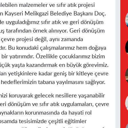
ülebilen malzemeler ve sıfır atık projesi
yen Kayseri Melikgazi Belediye Başkanı Doç.
e uyguladığımız sıfır atık ve geri dönüşüm
uş tarafından örnek alınıyor. Geri dönüşüm
r çevre projesi değil, aynı zamanda
ıdır. Bu konudaki çalışmalarımız hem doğaya
ir yatırımdır. Özellikle çocuklarımız bizim
küçük yaşta kazandırmak en büyük görevimiz.
n yetişkinlere kadar geniş bir kitleye çevre
k hedeflerimizin tabana yayılmasını sağlıyor.
izi koruyarak gelecek nesillere yaşanabilir
eri dönüşüm ve sıfır atık uygulamaları, çevre
kaynakların korunmasında da hayati rol
samda tesisimizde çeşitli eğitimler