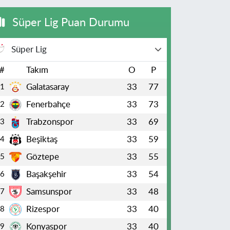
Süper Lig Puan Durumu
Süper Lig
#
Takım
O
P
Galatasaray
33
77
1
Fenerbahçe
33
73
2
Trabzonspor
33
69
3
Beşiktaş
33
59
4
Göztepe
33
55
5
Başakşehir
33
54
6
Samsunspor
33
48
7
Rizespor
33
40
8
Konyaspor
33
40
9