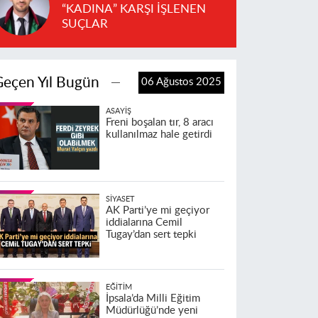
“KADINA” KARŞI İŞLENEN
SUÇLAR
Geçen Yıl Bugün
06 Ağustos 2025
ASAYIŞ
Freni boşalan tır, 8 aracı
kullanılmaz hale getirdi
SIYASET
AK Parti’ye mi geçiyor
iddialarına Cemil
Tugay’dan sert tepki
EĞITIM
İpsala’da Milli Eğitim
Müdürlüğü’nde yeni