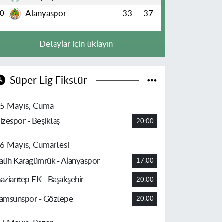
Alanyaspor
33
37
10
Detaylar için tıklayın
Süper Lig Fikstür
5 Mayıs, Cuma
izespor - Beşiktaş
20:00
6 Mayıs, Cumartesi
atih Karagümrük - Alanyaspor
17:00
aziantep FK - Başakşehir
20:00
amsunspor - Göztepe
20:00