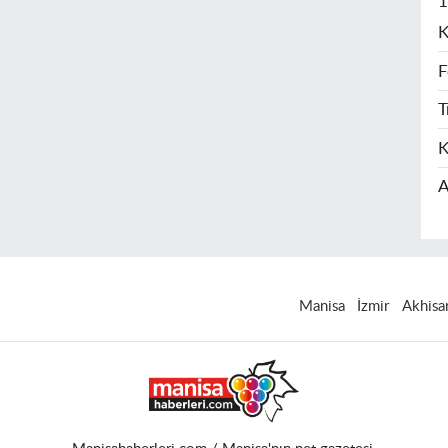
1
K
F
T
K
A
Manisa
İzmir
Akhisa