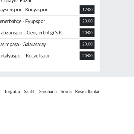
7 Mayıs, Pazar
ayserispor - Konyaspor
17:00
enerbahçe - Eyüpspor
20:00
rabzonspor - Gençlerbirliği S.K.
20:00
asımpaşa - Galatasaray
20:00
ntalyaspor - Kocaelispor
20:00
r
Turgutlu
Salihli
Saruhanlı
Soma
Resmi İlanlar