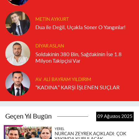
METIN AYKURT
Dua ile Değil, Uçakla Söner O Yangınlar!
DIYAR ASLAN
Soldakinin 380 Bin, Sağdakinin İse 1.8
Milyon Takipçisi Var
AV. ALI BAYRAM YILDIRIM
“KADINA” KARŞI İŞLENEN SUÇLAR
Geçen Yıl Bugün
09 Ağustos 2025
YEREL
NURCAN ZEYREK AÇIKLADI: ÇOK