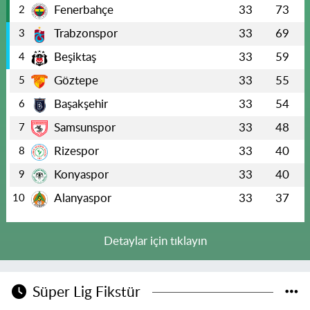
Fenerbahçe
33
73
2
Trabzonspor
33
69
3
Beşiktaş
33
59
4
Göztepe
33
55
5
Başakşehir
33
54
6
Samsunspor
33
48
7
Rizespor
33
40
8
Konyaspor
33
40
9
Alanyaspor
33
37
10
Detaylar için tıklayın
Süper Lig Fikstür