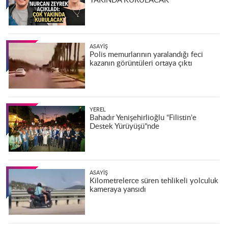
YAKINDA KURULACAK
ASAYIŞ
Polis memurlarının yaralandığı feci
kazanın görüntüleri ortaya çıktı
YEREL
Bahadır Yenişehirlioğlu “Filistin’e
Destek Yürüyüşü”nde
ASAYIŞ
Kilometrelerce süren tehlikeli yolculuk
kameraya yansıdı