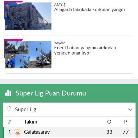
ASAYIŞ
Aliağa’da fabrikada korkutan yangın
YAŞAM
Enerji hatları yangının ardından
yeniden onarılıyor
Süper Lig Puan Durumu
Süper Lig
#
Takım
O
P
Galatasaray
33
77
1