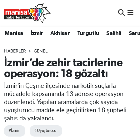
Manisa
Manisa Nöbetçi Eczaneler
Manisa
İzmir
Akhisar
Turgutlu
Salihli
Saru
İzmir
Manisa Hava Durumu
HABERLER
GENEL
Akhisar
Manisa Namaz Vakitleri
İzmir’de zehir tacirlerine
operasyon: 18 gözaltı
Turgutlu
Manisa Trafik Yoğunluk Haritası
İzmir’in Çeşme ilçesinde narkotik suçlarla
Salihli
Süper Lig Puan Durumu ve Fikstür
mücadele kapsamında 13 adrese operasyon
düzenlendi. Yapılan aramalarda çok sayıda
Saruhanlı
Tüm Manşetler
uyuşturucu madde ele geçirilirken 18 şüpheli
şahıs da yakalandı.
Soma
Son Dakika Haberleri
#İzmir
#Uyuşturucu
Resmi İlanlar
Haber Arşivi