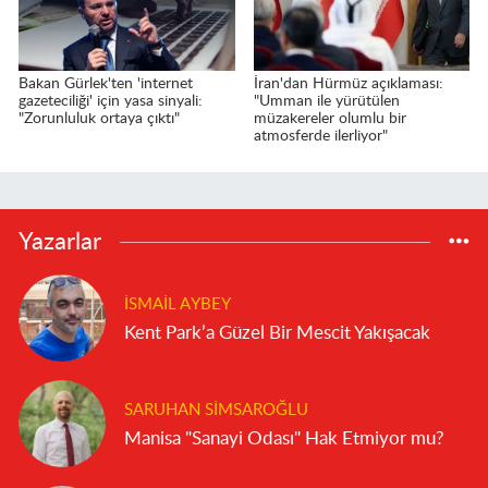
Bakan Gürlek'ten 'internet
İran'dan Hürmüz açıklaması:
gazeteciliği' için yasa sinyali:
"Umman ile yürütülen
"Zorunluluk ortaya çıktı"
müzakereler olumlu bir
atmosferde ilerliyor"
Yazarlar
İSMAIL AYBEY
Kent Park’a Güzel Bir Mescit Yakışacak
SARUHAN SIMSAROĞLU
Manisa "Sanayi Odası" Hak Etmiyor mu?