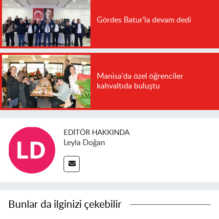
Gördes Batur'la devam dedi
Manisa'da özel öğrenciler
kahvaltıda buluştu
EDITÖR HAKKINDA
Leyla Doğan
Bunlar da ilginizi çekebilir