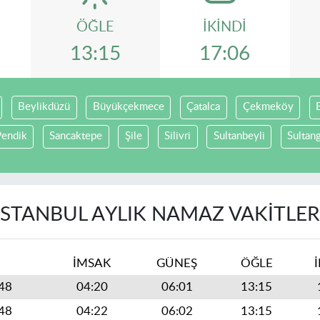
ÖĞLE
İKINDI
13:15
17:06
Beylikdüzü
Büyükçekmece
Çatalca
Çekmeköy
endik
Sancaktepe
Şile
Silivri
Sultanbeyli
Sultan
İSTANBUL AYLIK NAMAZ VAKITLER
İMSAK
GÜNEŞ
ÖĞLE
448
04:20
06:01
13:15
448
04:22
06:02
13:15