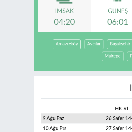
İMSAK
GÜNEŞ
04:20
06:01
Arnavutköy
Avcılar
Başakşehir
Maltepe
P
HİCRİ
9 Ağu Paz
26 Safer 1
10 Ağu Pts
27 Safer 1