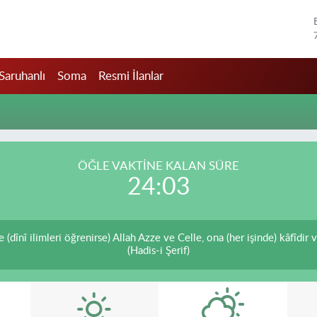
Saruhanlı
Soma
Resmi İlanlar
ÖĞLE VAKTİNE KALAN SÜRE
24:03
(dînî ilimleri öğrenirse) Allah Azze ve Celle, ona (her işinde) kâfîdir 
(Hadis-i Şerif)