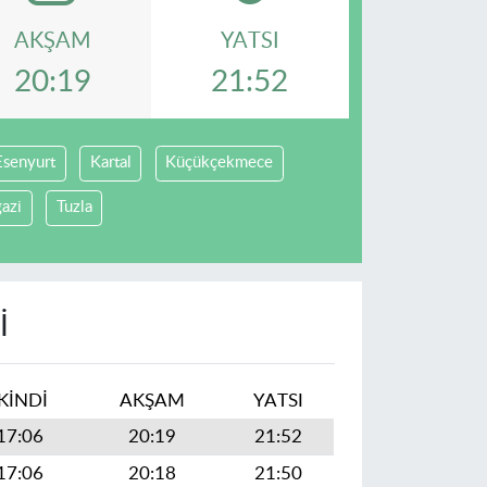
AKŞAM
YATSI
20:19
21:52
Esenyurt
Kartal
Küçükçekmece
gazi
Tuzla
I
İKINDI
AKŞAM
YATSI
17:06
20:19
21:52
17:06
20:18
21:50