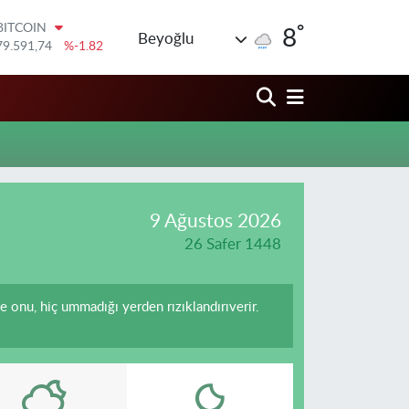
°
BITCOIN
8
Beyoğlu
79.591,74
%-1.82
DOLAR
45,43620
%0.02
EURO
53,38690
%0.19
STERLİN
61,60380
%0.18
G.ALTIN
6862,09000
%0.19
BİST100
9 Ağustos 2026
14.598,00
%0
26 Safer 1448
ve onu, hiç ummadığı yerden rızıklandırıverir.