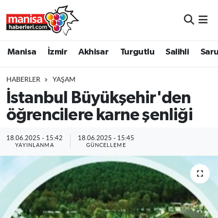
Manisa
Manisa Nöbetçi Eczaneler
Manisa
İzmir
Akhisar
Turgutlu
Salihli
Saru
İzmir
Manisa Hava Durumu
HABERLER
YAŞAM
Akhisar
Manisa Namaz Vakitleri
İstanbul Büyükşehir'den
öğrencilere karne şenliği
Turgutlu
Manisa Trafik Yoğunluk Haritası
Salihli
Süper Lig Puan Durumu ve Fikstür
18.06.2025 - 15:42
18.06.2025 - 15:45
YAYINLANMA
GÜNCELLEME
Saruhanlı
Tüm Manşetler
Soma
Son Dakika Haberleri
Resmi İlanlar
Haber Arşivi