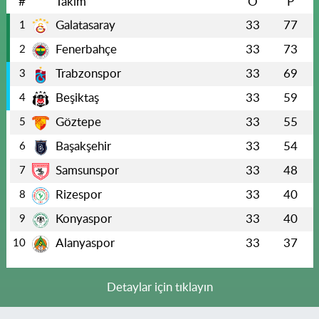
#
Takım
O
P
Galatasaray
33
77
1
Fenerbahçe
33
73
2
Trabzonspor
33
69
3
Beşiktaş
33
59
4
Göztepe
33
55
5
Başakşehir
33
54
6
Samsunspor
33
48
7
Rizespor
33
40
8
Konyaspor
33
40
9
Alanyaspor
33
37
10
Detaylar için tıklayın