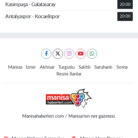
Kasımpaşa - Galatasaray
20:00
Antalyaspor - Kocaelispor
20:00
Manisa
İzmir
Akhisar
Turgutlu
Salihli
Saruhanlı
Soma
Resmi İlanlar
Manisahaberleri.com / Manisa'nın net gazetesi.