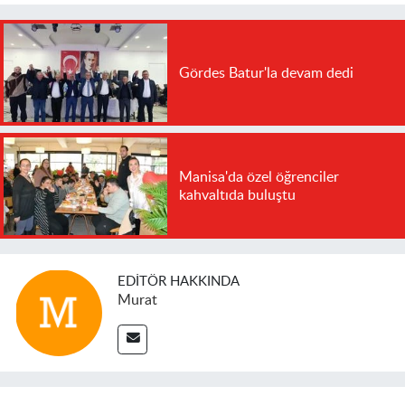
Gördes Batur'la devam dedi
Manisa'da özel öğrenciler
kahvaltıda buluştu
EDITÖR HAKKINDA
Murat