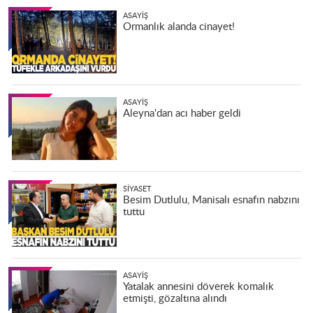
ASAYIŞ
Ormanlık alanda cinayet!
ASAYIŞ
Aleyna'dan acı haber geldi
SIYASET
Besim Dutlulu, Manisalı esnafın nabzını
tuttu
ASAYIŞ
Yatalak annesini döverek komalık
etmişti, gözaltına alındı