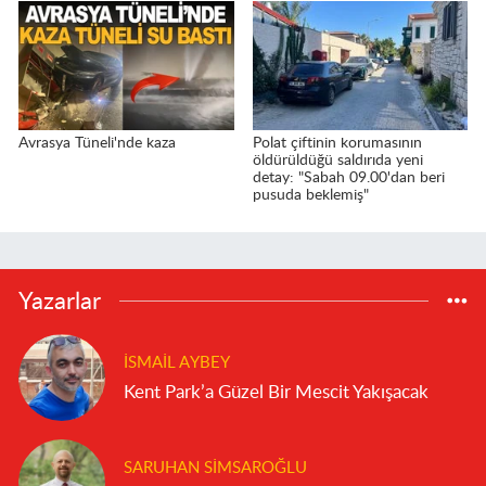
Avrasya Tüneli'nde kaza
Polat çiftinin korumasının
öldürüldüğü saldırıda yeni
detay: "Sabah 09.00'dan beri
pusuda beklemiş"
Yazarlar
İSMAIL AYBEY
Kent Park’a Güzel Bir Mescit Yakışacak
SARUHAN SIMSAROĞLU