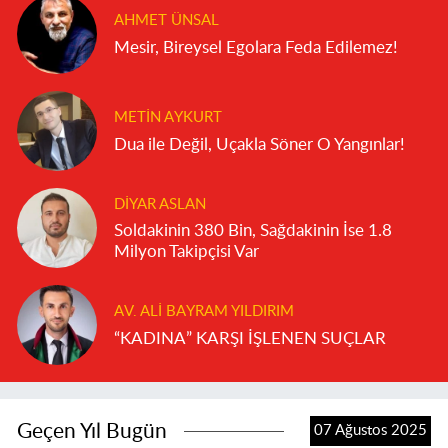
AHMET ÜNSAL
Mesir, Bireysel Egolara Feda Edilemez!
METIN AYKURT
Dua ile Değil, Uçakla Söner O Yangınlar!
DIYAR ASLAN
Soldakinin 380 Bin, Sağdakinin İse 1.8
Milyon Takipçisi Var
AV. ALI BAYRAM YILDIRIM
“KADINA” KARŞI İŞLENEN SUÇLAR
Geçen Yıl Bugün
07 Ağustos 2025