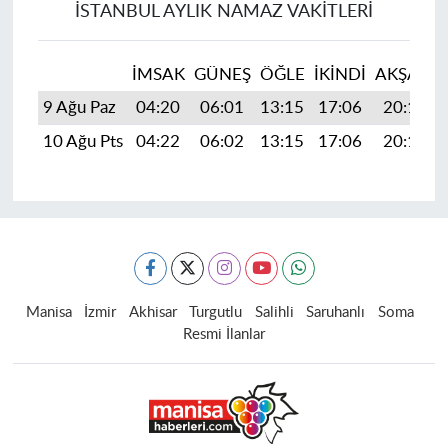
İSTANBUL AYLIK NAMAZ VAKITLERI
İMSAK
GÜNEŞ
ÖĞLE
İKINDI
AKŞAM
9 Ağu Paz
04:20
06:01
13:15
17:06
20:19
10 Ağu Pts
04:22
06:02
13:15
17:06
20:18
Manisa
İzmir
Akhisar
Turgutlu
Salihli
Saruhanlı
Soma
Resmi İlanlar