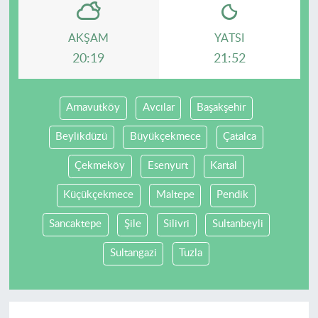
AKŞAM
YATSI
20:19
21:52
Arnavutköy
Avcılar
Başakşehir
Beylikdüzü
Büyükçekmece
Çatalca
Çekmeköy
Esenyurt
Kartal
Küçükçekmece
Maltepe
Pendik
Sancaktepe
Şile
Silivri
Sultanbeyli
Sultangazi
Tuzla