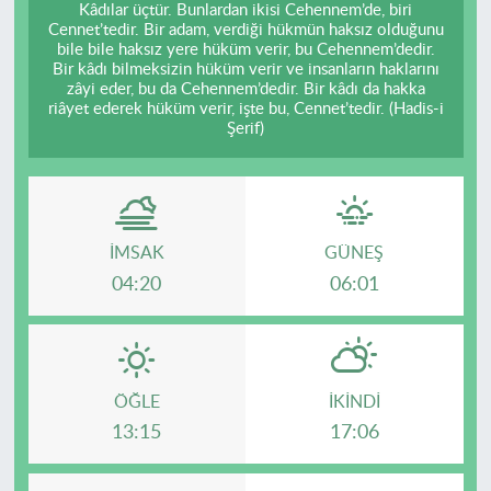
Kâdılar üçtür. Bunlardan ikisi Cehennem’de, biri
Cennet’tedir. Bir adam, verdiği hükmün haksız olduğunu
bile bile haksız yere hüküm verir, bu Cehennem’dedir.
Bir kâdı bilmeksizin hüküm verir ve insanların haklarını
zâyi eder, bu da Cehennem’dedir. Bir kâdı da hakka
riâyet ederek hüküm verir, işte bu, Cennet’tedir. (Hadis-i
Şerif)
İMSAK
GÜNEŞ
04:20
06:01
ÖĞLE
İKINDI
13:15
17:06