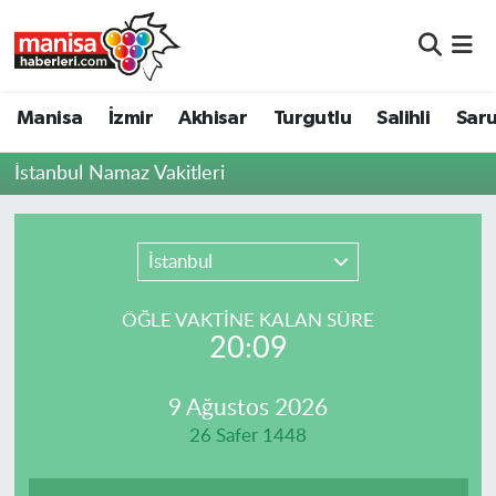
Manisa
Manisa Nöbetçi Eczaneler
Manisa
İzmir
Akhisar
Turgutlu
Salihli
Saru
İzmir
Manisa Hava Durumu
İstanbul Namaz Vakitleri
Akhisar
Manisa Namaz Vakitleri
Turgutlu
Manisa Trafik Yoğunluk Haritası
İstanbul
Salihli
Süper Lig Puan Durumu ve Fikstür
ÖĞLE VAKTİNE KALAN SÜRE
20:09
Saruhanlı
Tüm Manşetler
9 Ağustos 2026
Soma
Son Dakika Haberleri
26 Safer 1448
Resmi İlanlar
Haber Arşivi