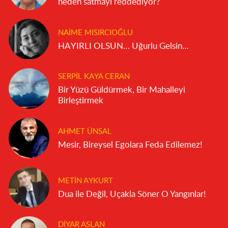
neden satmayı reddediyor?
NAIME MISIRCIOĞLU
HAYIRLI OLSUN… Uğurlu Gelsin…
SERPIL KAYA CERAN
Bir Yüzü Güldürmek, Bir Mahalleyi
Birleştirmek
AHMET ÜNSAL
Mesir, Bireysel Egolara Feda Edilemez!
METIN AYKURT
Dua ile Değil, Uçakla Söner O Yangınlar!
DIYAR ASLAN