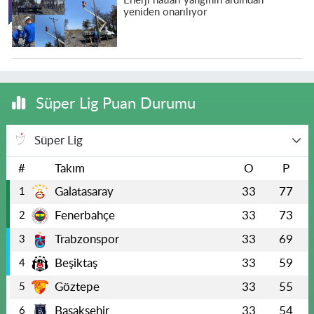
Enerji hatları yangının ardından
yeniden onarılıyor
Süper Lig Puan Durumu
Süper Lig
#
Takım
O
P
Galatasaray
33
77
1
Fenerbahçe
33
73
2
Trabzonspor
33
69
3
Beşiktaş
33
59
4
Göztepe
33
55
5
Başakşehir
33
54
6