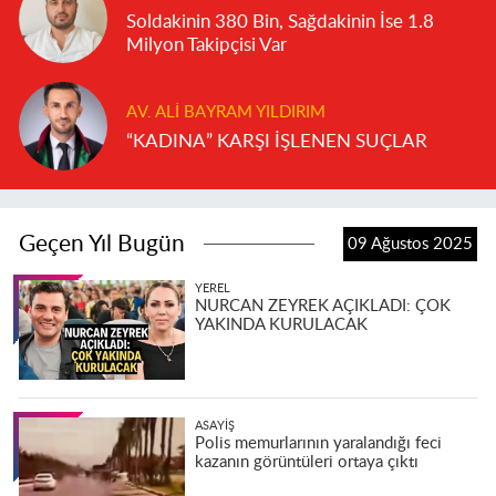
Soldakinin 380 Bin, Sağdakinin İse 1.8
Milyon Takipçisi Var
AV. ALI BAYRAM YILDIRIM
“KADINA” KARŞI İŞLENEN SUÇLAR
Geçen Yıl Bugün
09 Ağustos 2025
YEREL
NURCAN ZEYREK AÇIKLADI: ÇOK
YAKINDA KURULACAK
ASAYIŞ
Polis memurlarının yaralandığı feci
kazanın görüntüleri ortaya çıktı