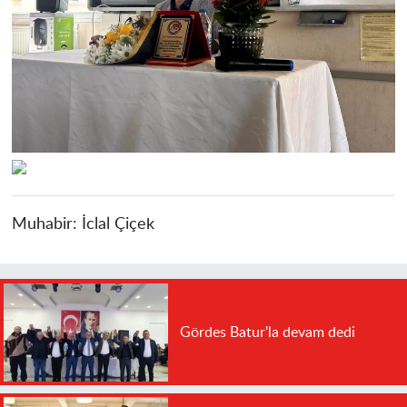
Muhabir:
İclal Çiçek
Gördes Batur'la devam dedi