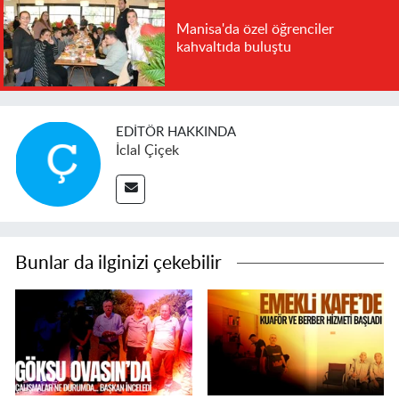
Manisa'da özel öğrenciler
kahvaltıda buluştu
EDITÖR HAKKINDA
İclal Çiçek
Bunlar da ilginizi çekebilir