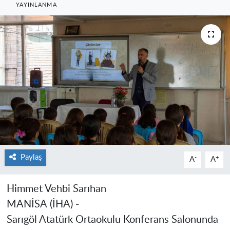
YAYINLANMA
Paylaş
-
+
A
A
Himmet Vehbi Sarıhan
MANİSA
(İHA) -
Sarıgöl Atatürk Ortaokulu Konferans Salonunda