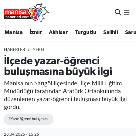
Manisa
Manisa Nöbetçi Eczaneler
Manisa
İzmir
Akhisar
Turgutlu
Salihli
Saru
İzmir
Manisa Hava Durumu
HABERLER
YEREL
Akhisar
Manisa Namaz Vakitleri
İlçede yazar-öğrenci
buluşmasına büyük ilgi
Turgutlu
Manisa Trafik Yoğunluk Haritası
Manisa'nın Sarıgöl ilçesinde, İlçe Milli Eğitim
Salihli
Süper Lig Puan Durumu ve Fikstür
Müdürlüğü tarafından Atatürk Ortaokulunda
düzenlenen yazar-öğrenci buluşması büyük ilgi
Saruhanlı
Tüm Manşetler
gördü.
Soma
Son Dakika Haberleri
#Yazar öğrenci buluşması
Resmi İlanlar
Haber Arşivi
28.04.2025 - 15:25