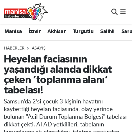
Manisa
Manisa Nöbetçi Eczaneler
Manisa
İzmir
Akhisar
Turgutlu
Salihli
Saru
İzmir
Manisa Hava Durumu
HABERLER
ASAYIŞ
Akhisar
Manisa Namaz Vakitleri
Heyelan faciasının
yaşandığı alanda dikkat
Turgutlu
Manisa Trafik Yoğunluk Haritası
çeken ‘toplanma alanı’
Salihli
Süper Lig Puan Durumu ve Fikstür
tabelası!
Saruhanlı
Tüm Manşetler
Samsun’da 2’si çocuk 3 kişinin hayatını
kaybettiği heyelan faciasında, olay yerinde
Soma
Son Dakika Haberleri
bulunan "Acil Durum Toplanma Bölgesi" tabelası
dikkat çekti. AFAD yetkilileri, tabelanın
Resmi İlanlar
Haber Arşivi