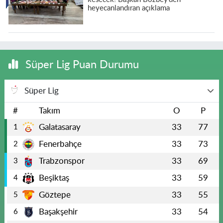
heyecanlandıran açıklama
Süper Lig Puan Durumu
Süper Lig
#
Takım
O
P
Galatasaray
33
77
1
Fenerbahçe
33
73
2
Trabzonspor
33
69
3
Beşiktaş
33
59
4
Göztepe
33
55
5
Başakşehir
33
54
6