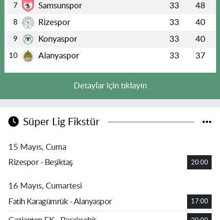
Samsunspor
33
48
7
Rizespor
33
40
8
Konyaspor
33
40
9
Alanyaspor
33
37
10
Detaylar için tıklayın
Süper Lig Fikstür
15 Mayıs, Cuma
Rizespor - Beşiktaş
20:00
16 Mayıs, Cumartesi
Fatih Karagümrük - Alanyaspor
17:00