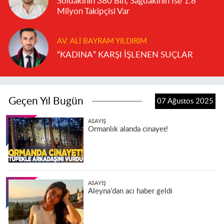
Soldakinin 380 Bin, Sağdakinin İse 1.8
Milyon Takipçisi Var
AV. ALI BAYRAM YILDIRIM
“KADINA” KARŞI İŞLENEN SUÇLAR
Geçen Yıl Bugün
07 Ağustos 2025
ASAYIŞ
Ormanlık alanda cinayet!
ASAYIŞ
Aleyna'dan acı haber geldi