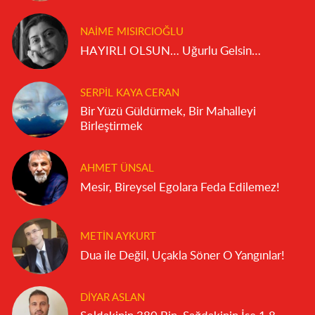
NAIME MISIRCIOĞLU
HAYIRLI OLSUN… Uğurlu Gelsin…
SERPIL KAYA CERAN
Bir Yüzü Güldürmek, Bir Mahalleyi
Birleştirmek
AHMET ÜNSAL
Mesir, Bireysel Egolara Feda Edilemez!
METIN AYKURT
Dua ile Değil, Uçakla Söner O Yangınlar!
DIYAR ASLAN