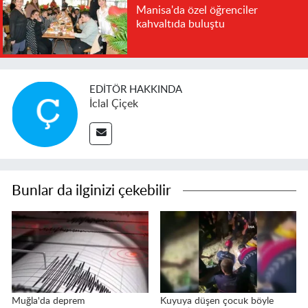
Manisa'da özel öğrenciler
kahvaltıda buluştu
EDITÖR HAKKINDA
İclal Çiçek
Bunlar da ilginizi çekebilir
Muğla'da deprem
Kuyuya düşen çocuk böyle