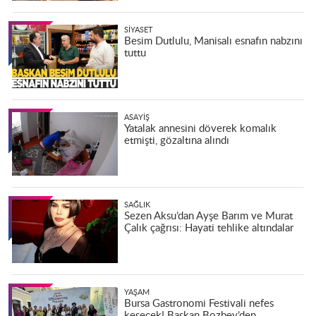
SIYASET
Besim Dutlulu, Manisalı esnafın nabzını
tuttu
ASAYIŞ
Yatalak annesini döverek komalık
etmişti, gözaltına alındı
SAĞLIK
Sezen Aksu’dan Ayşe Barım ve Murat
Çalık çağrısı: Hayati tehlike altındalar
YAŞAM
Bursa Gastronomi Festivali nefes
kesecek! Başkan Bozbey’den