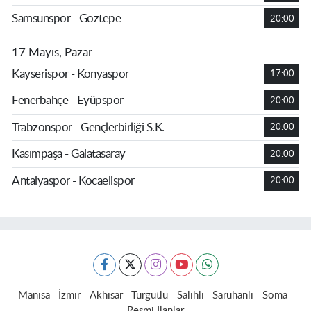
Samsunspor - Göztepe
20:00
17 Mayıs, Pazar
Kayserispor - Konyaspor
17:00
Fenerbahçe - Eyüpspor
20:00
Trabzonspor - Gençlerbirliği S.K.
20:00
Kasımpaşa - Galatasaray
20:00
Antalyaspor - Kocaelispor
20:00
Manisa
İzmir
Akhisar
Turgutlu
Salihli
Saruhanlı
Soma
Resmi İlanlar