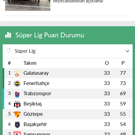
heyecanlandıran açıklama
Süper Lig Puan Durumu
Süper Lig
#
Takım
O
P
Galatasaray
33
77
1
Fenerbahçe
33
73
2
Trabzonspor
33
69
3
Beşiktaş
33
59
4
Göztepe
33
55
5
Başakşehir
33
54
6
Samsunspor
33
48
7