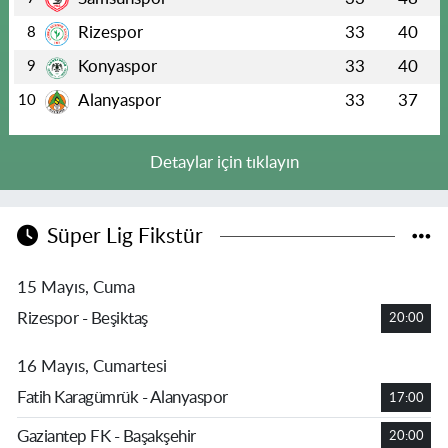
Rizespor
33
40
8
Konyaspor
33
40
9
Alanyaspor
33
37
10
Detaylar için tıklayın
Süper Lig Fikstür
15 Mayıs, Cuma
Rizespor - Beşiktaş
20:00
16 Mayıs, Cumartesi
Fatih Karagümrük - Alanyaspor
17:00
Gaziantep FK - Başakşehir
20:00