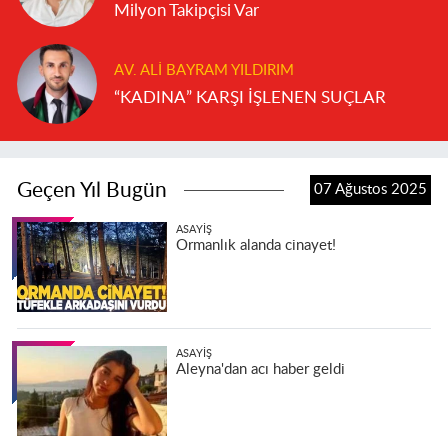
Milyon Takipçisi Var
AV. ALI BAYRAM YILDIRIM
“KADINA” KARŞI İŞLENEN SUÇLAR
Geçen Yıl Bugün
07 Ağustos 2025
ASAYIŞ
Ormanlık alanda cinayet!
ASAYIŞ
Aleyna'dan acı haber geldi