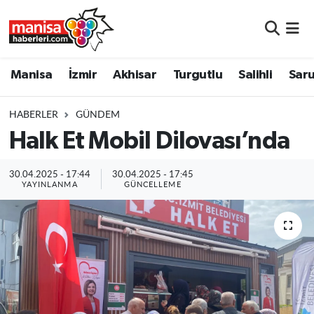
Manisa
Manisa Nöbetçi Eczaneler
Manisa
İzmir
Akhisar
Turgutlu
Salihli
Saru
İzmir
Manisa Hava Durumu
HABERLER
GÜNDEM
Akhisar
Manisa Namaz Vakitleri
Halk Et Mobil Dilovası’nda
Turgutlu
Manisa Trafik Yoğunluk Haritası
30.04.2025 - 17:44
30.04.2025 - 17:45
YAYINLANMA
GÜNCELLEME
Salihli
Süper Lig Puan Durumu ve Fikstür
Saruhanlı
Tüm Manşetler
Soma
Son Dakika Haberleri
Resmi İlanlar
Haber Arşivi