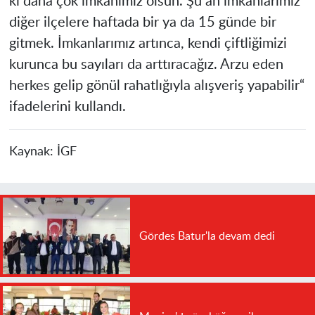
ki daha çok imkanımız olsun. Şu an imkânlarımız
diğer ilçelere haftada bir ya da 15 günde bir
gitmek. İmkanlarımız artınca, kendi çiftliğimizi
kurunca bu sayıları da arttıracağız. Arzu eden
herkes gelip gönül rahatlığıyla alışveriş yapabilir“
ifadelerini kullandı.
Kaynak:
İGF
Gördes Batur'la devam dedi