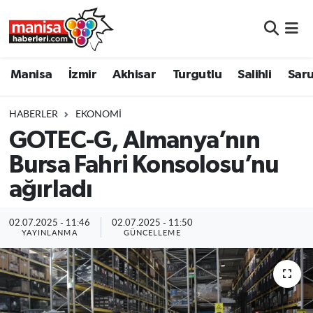
Manisa
Manisa Nöbetçi Eczaneler
Manisa
İzmir
Akhisar
Turgutlu
Salihli
Saru
İzmir
Manisa Hava Durumu
HABERLER
EKONOMI
Akhisar
Manisa Namaz Vakitleri
GOTEC-G, Almanya’nın
Bursa Fahri Konsolosu’nu
Turgutlu
Manisa Trafik Yoğunluk Haritası
ağırladı
Salihli
Süper Lig Puan Durumu ve Fikstür
02.07.2025 - 11:46
02.07.2025 - 11:50
Saruhanlı
Tüm Manşetler
YAYINLANMA
GÜNCELLEME
Soma
Son Dakika Haberleri
Resmi İlanlar
Haber Arşivi