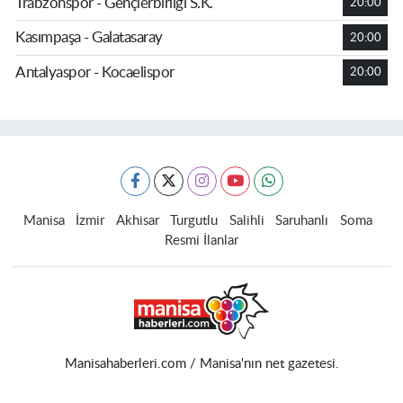
Trabzonspor - Gençlerbirliği S.K.
20:00
Kasımpaşa - Galatasaray
20:00
Antalyaspor - Kocaelispor
20:00
Manisa
İzmir
Akhisar
Turgutlu
Salihli
Saruhanlı
Soma
Resmi İlanlar
Manisahaberleri.com / Manisa'nın net gazetesi.