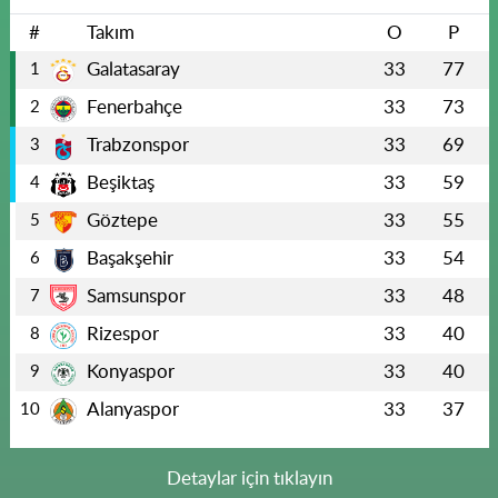
#
Takım
O
P
Galatasaray
33
77
1
Fenerbahçe
33
73
2
Trabzonspor
33
69
3
Beşiktaş
33
59
4
Göztepe
33
55
5
Başakşehir
33
54
6
Samsunspor
33
48
7
Rizespor
33
40
8
Konyaspor
33
40
9
Alanyaspor
33
37
10
Detaylar için tıklayın