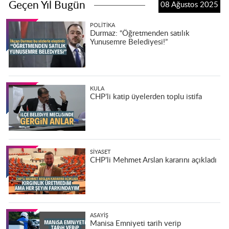
Geçen Yıl Bugün
08 Ağustos 2025
POLITIKA
Durmaz: “Öğretmenden satılık
Yunusemre Belediyesi!”
KULA
CHP’li katip üyelerden toplu istifa
SIYASET
CHP'li Mehmet Arslan kararını açıkladı
ASAYIŞ
Manisa Emniyeti tarih verip