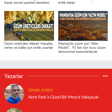
hasat öncesi pestisit denetimi
kritik takip!
Üzüm üreticileri dikkat! Hasatta
Manisa’da üzüm için “Altın
verim ve kalite için kritik uyarılar
Model”... 91 bin ton kuru üzüm
ekonomiye kazandırılacak
Yazarlar
İSMAIL AYBEY
Kent Park’a Güzel Bir Mescit Yakışacak