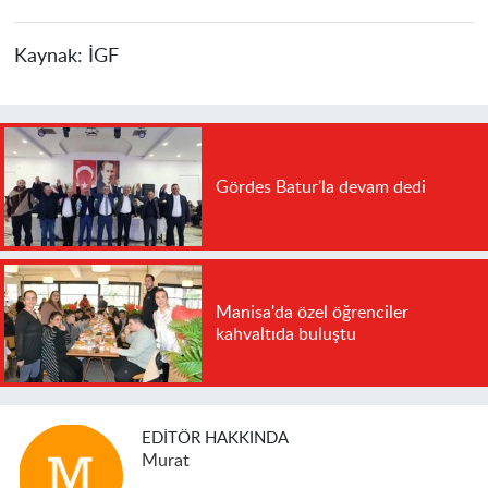
Kaynak:
İGF
Gördes Batur'la devam dedi
Manisa'da özel öğrenciler
kahvaltıda buluştu
EDITÖR HAKKINDA
Murat