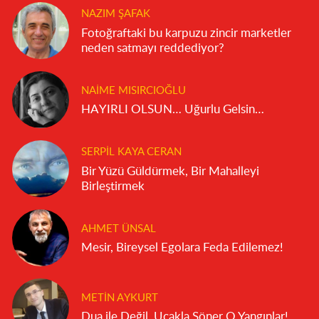
NAZIM ŞAFAK
Fotoğraftaki bu karpuzu zincir marketler
neden satmayı reddediyor?
NAIME MISIRCIOĞLU
HAYIRLI OLSUN… Uğurlu Gelsin…
SERPIL KAYA CERAN
Bir Yüzü Güldürmek, Bir Mahalleyi
Birleştirmek
AHMET ÜNSAL
Mesir, Bireysel Egolara Feda Edilemez!
METIN AYKURT
Dua ile Değil, Uçakla Söner O Yangınlar!