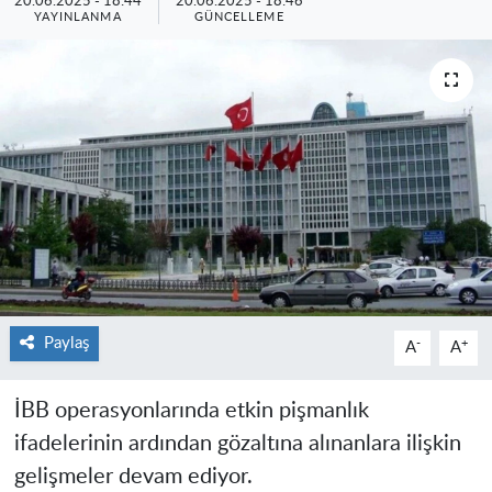
20.06.2025 - 18:44
20.06.2025 - 18:46
YAYINLANMA
GÜNCELLEME
Paylaş
-
+
A
A
İBB operasyonlarında etkin pişmanlık
ifadelerinin ardından gözaltına alınanlara ilişkin
gelişmeler devam ediyor.