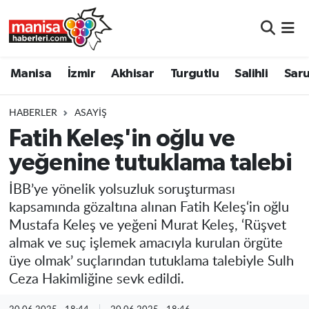
Manisa
Manisa Nöbetçi Eczaneler
Manisa
İzmir
Akhisar
Turgutlu
Salihli
Saru
İzmir
Manisa Hava Durumu
HABERLER
ASAYIŞ
Akhisar
Manisa Namaz Vakitleri
Fatih Keleş'in oğlu ve
yeğenine tutuklama talebi
Turgutlu
Manisa Trafik Yoğunluk Haritası
İBB’ye yönelik yolsuzluk soruşturması
Salihli
Süper Lig Puan Durumu ve Fikstür
kapsamında gözaltına alınan Fatih Keleş‘in oğlu
Mustafa Keleş ve yeğeni Murat Keleş, ‘Rüşvet
Saruhanlı
Tüm Manşetler
almak ve suç işlemek amacıyla kurulan örgüte
üye olmak’ suçlarından tutuklama talebiyle Sulh
Soma
Son Dakika Haberleri
Ceza Hakimliğine sevk edildi.
Resmi İlanlar
Haber Arşivi