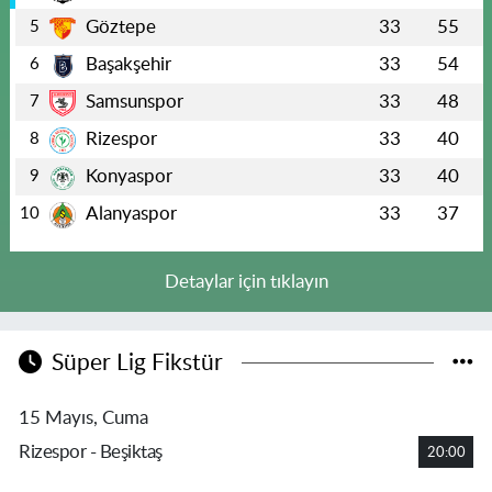
Göztepe
33
55
5
Başakşehir
33
54
6
Samsunspor
33
48
7
Rizespor
33
40
8
Konyaspor
33
40
9
Alanyaspor
33
37
10
Detaylar için tıklayın
Süper Lig Fikstür
15 Mayıs, Cuma
Rizespor - Beşiktaş
20:00