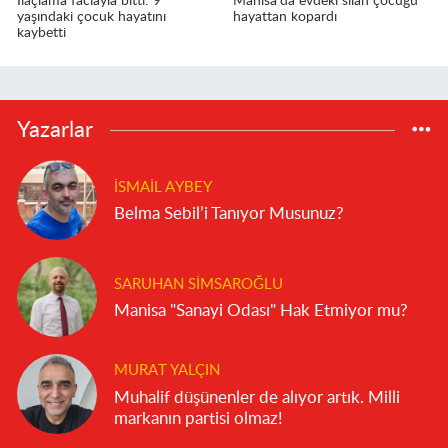
İlaçlama faciayla bitti: 9
Manisa'da evdeki silah çocuğu
yaşındaki çocuk hayatını
hayattan kopardı
kaybetti
Yazarlar
İSMAIL AYBEY
Belma Sebil’i Tanıyor Musunuz?
SARUHAN SIMSAROĞLU
Manisa "Sanayi Odası" Hak Etmiyor mu?
MURAT YALÇIN
Muhalif düşünenler de alıyor artık. Milli
markanın partisi olmaz!