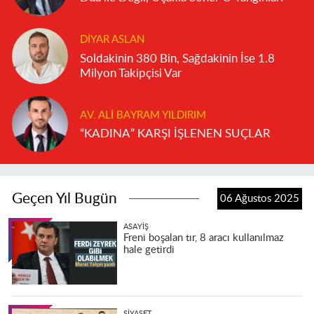
DIYAR ASLAN
Soldakinin 380 Bin, Sağdakinin İse 1.8
Milyon Takipçisi Var
AV. ALI BAYRAM YILDIRIM
“KADINA” KARŞI İŞLENEN SUÇLAR
Geçen Yıl Bugün
06 Ağustos 2025
ASAYIŞ
Freni boşalan tır, 8 aracı kullanılmaz
hale getirdi
SIYASET