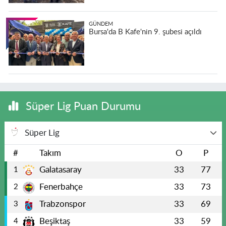
GÜNDEM
Bursa'da B Kafe'nin 9. şubesi açıldı
Süper Lig Puan Durumu
Süper Lig
#
Takım
O
P
Galatasaray
33
77
1
Fenerbahçe
33
73
2
Trabzonspor
33
69
3
Beşiktaş
33
59
4