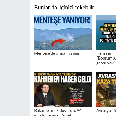
Bunlar da ilginizi çekebilir
Menteşe’de orman yangını
Hem serin 
"Bodrum'a,
gerek yok"
Bakan Gürlek duyurdu: 94
Avrasya Tü
gündür aranan Aysel