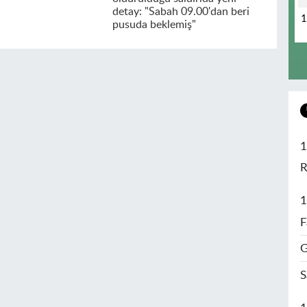
detay: "Sabah 09.00'dan beri
pusuda beklemiş"
1
R
1
F
G
S