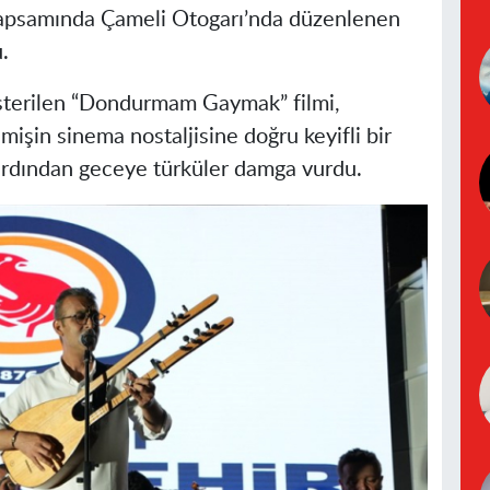
apsamında Çameli Otogarı’nda düzenlenen
.
sterilen “Dondurmam Gaymak” filmi,
işin sinema nostaljisine doğru keyifli bir
 ardından geceye türküler damga vurdu.