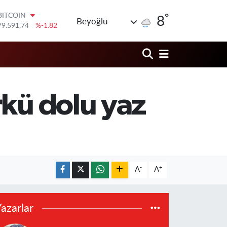
°
DOLAR
8
Beyoğlu
45,43620
%0.02
EURO
53,38690
%0.19
STERLİN
61,60380
%0.18
G.ALTIN
6862,09000
%0.19
rkü dolu yaz
BİST100
14.598,00
%0
BITCOIN
79.591,74
%-1.82
-
+
A
A
azarlar