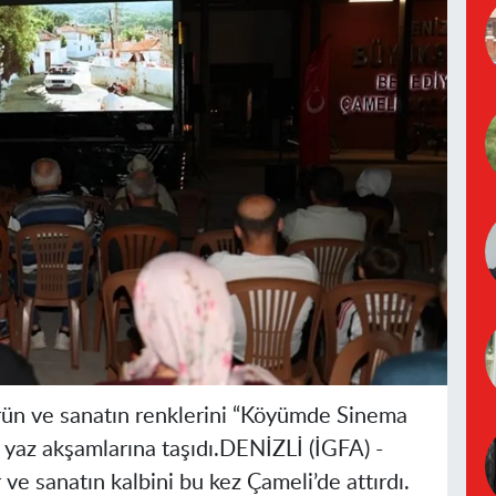
ürün ve sanatın renklerini “Köyümde Sinema
 yaz akşamlarına taşıdı.
DENİZLİ (İGFA) -
ve sanatın kalbini bu kez Çameli’de attırdı.