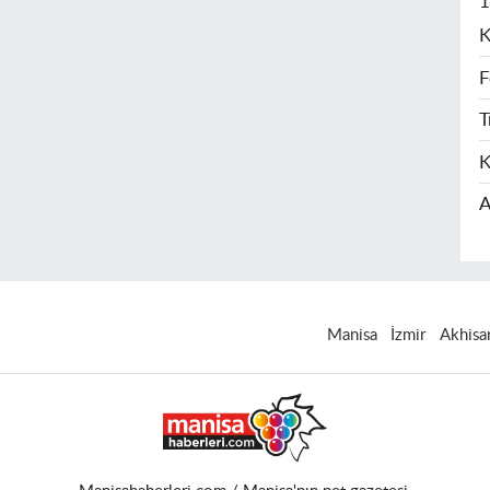
1
K
F
T
K
A
Manisa
İzmir
Akhisa