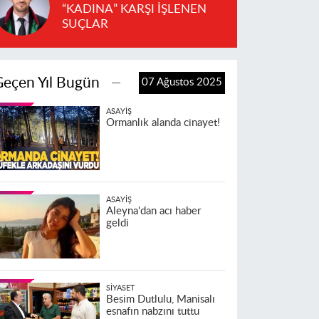
“KADINA” KARŞI İŞLENEN
SUÇLAR
Geçen Yıl Bugün
07 Ağustos 2025
ASAYIŞ
Ormanlık alanda cinayet!
ASAYIŞ
Aleyna'dan acı haber
geldi
SIYASET
Besim Dutlulu, Manisalı
esnafın nabzını tuttu