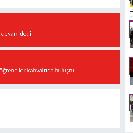
a devam dedi
öğrenciler kahvaltıda buluştu