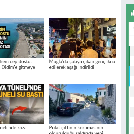
hem cep dostu:
Muğla'da çatıya çıkan genç ikna
 Didim'e gitmeye
edilerek aşağı indirildi
neli'nde kaza
Polat çiftinin korumasının
öldürüldüğü saldırıda yeni