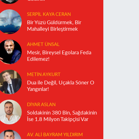
SERPIL KAYA CERAN
Bir Yüzü Güldürmek, Bir
Mahalleyi Birleştirmek
AHMET ÜNSAL
Mesir, Bireysel Egolara Feda
Edilemez!
METIN AYKURT
Dua ile Değil, Uçakla Söner O
Yangınlar!
DIYAR ASLAN
Soldakinin 380 Bin, Sağdakinin
İse 1.8 Milyon Takipçisi Var
AV. ALI BAYRAM YILDIRIM