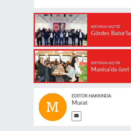
EDITÖRÜN SEÇTIĞI
Gördes Batur'l
EDITÖRÜN SEÇTIĞI
Manisa'da özel 
EDITÖR HAKKINDA
Murat