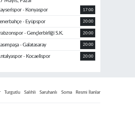
7 Mayıs, Pazar
ayserispor - Konyaspor
17:00
enerbahçe - Eyüpspor
20:00
rabzonspor - Gençlerbirliği S.K.
20:00
asımpaşa - Galatasaray
20:00
ntalyaspor - Kocaelispor
20:00
r
Turgutlu
Salihli
Saruhanlı
Soma
Resmi İlanlar