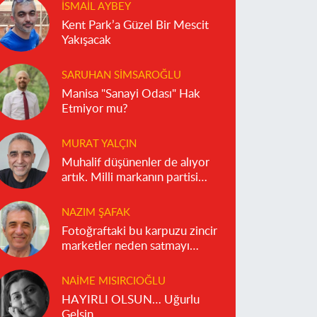
İSMAIL AYBEY
Kent Park’a Güzel Bir Mescit
Yakışacak
SARUHAN SIMSAROĞLU
Manisa "Sanayi Odası" Hak
Etmiyor mu?
MURAT YALÇIN
Muhalif düşünenler de alıyor
artık. Milli markanın partisi
olmaz!
NAZIM ŞAFAK
Fotoğraftaki bu karpuzu zincir
marketler neden satmayı
reddediyor?
NAIME MISIRCIOĞLU
HAYIRLI OLSUN… Uğurlu
Gelsin…