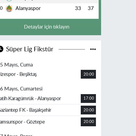
Alanyaspor
33
37
10
Detaylar için tıklayın
Süper Lig Fikstür
5 Mayıs, Cuma
izespor - Beşiktaş
20:00
6 Mayıs, Cumartesi
atih Karagümrük - Alanyaspor
17:00
aziantep FK - Başakşehir
20:00
amsunspor - Göztepe
20:00