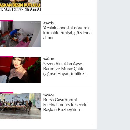
ASAYIŞ
Yatalak annesini döverek
komalık etmişti, gözaltına
alındı
SAĞLIK
Sezen Aksu’dan Ayşe
Barım ve Murat Çalık
çağrısı: Hayati tehlike
altındalar
YAŞAM
Bursa Gastronomi
Festivali nefes kesecek!
Başkan Bozbey’den
heyecanlandıran açıklama