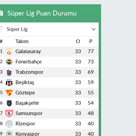
Süper Lig Puan Durumu
Süper Lig
#
Takım
O
P
Galatasaray
33
77
1
Fenerbahçe
33
73
2
Trabzonspor
33
69
3
Beşiktaş
33
59
4
Göztepe
33
55
5
Başakşehir
33
54
6
Samsunspor
33
48
7
Rizespor
33
40
8
Konyaspor
33
40
9