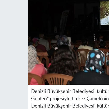
Denizli Büyükşehir Belediyesi, kült
Günleri” projesiyle bu kez Çameli’nin
Denizli Büyükşehir Belediyesi, kültür 