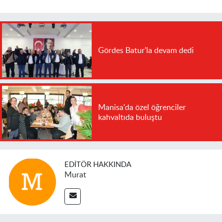
Gördes Batur'la devam dedi
Manisa'da özel öğrenciler
kahvaltıda buluştu
EDITÖR HAKKINDA
Murat