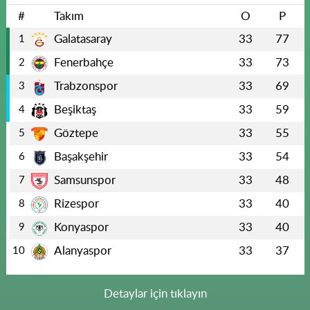
#
Takım
O
P
Galatasaray
33
77
1
Fenerbahçe
33
73
2
Trabzonspor
33
69
3
Beşiktaş
33
59
4
Göztepe
33
55
5
Başakşehir
33
54
6
Samsunspor
33
48
7
Rizespor
33
40
8
Konyaspor
33
40
9
Alanyaspor
33
37
10
Detaylar için tıklayın