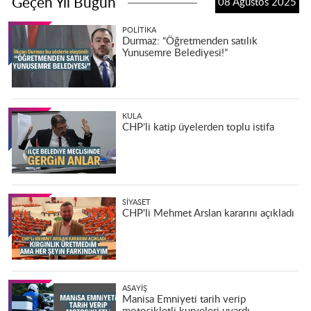
Geçen Yıl Bugün
08 Ağustos 2025
POLITIKA
Durmaz: “Öğretmenden satılık
Yunusemre Belediyesi!”
KULA
CHP’li katip üyelerden toplu istifa
SIYASET
CHP'li Mehmet Arslan kararını açıkladı
ASAYIŞ
Manisa Emniyeti tarih verip