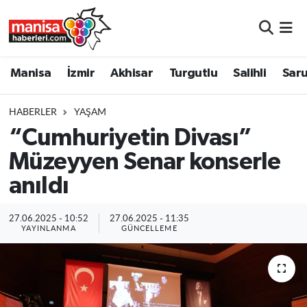
Manisa
Manisa Nöbetçi Eczaneler
Manisa
İzmir
Akhisar
Turgutlu
Salihli
Saru
İzmir
Manisa Hava Durumu
HABERLER
YAŞAM
Akhisar
Manisa Namaz Vakitleri
“Cumhuriyetin Divası”
Müzeyyen Senar konserle
Turgutlu
Manisa Trafik Yoğunluk Haritası
anıldı
Salihli
Süper Lig Puan Durumu ve Fikstür
27.06.2025 - 10:52
27.06.2025 - 11:35
Saruhanlı
Tüm Manşetler
YAYINLANMA
GÜNCELLEME
Soma
Son Dakika Haberleri
Resmi İlanlar
Haber Arşivi