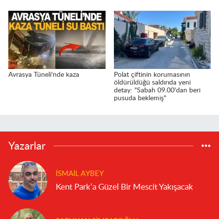
Avrasya Tüneli'nde kaza
Polat çiftinin korumasının
öldürüldüğü saldırıda yeni
detay: "Sabah 09.00'dan beri
pusuda beklemiş"
Yazarlar
İSMAIL AYBEY
Kent Park’a Güzel Bir Mescit Yakışacak