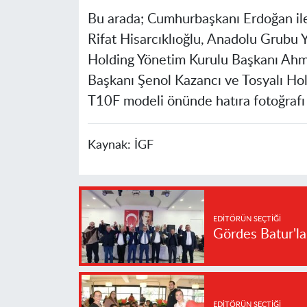
Bu arada; Cumhurbaşkanı Erdoğan ile 
Rifat Hisarcıklıoğlu, Anadolu Grubu 
Holding Yönetim Kurulu Başkanı Ahme
Başkanı Şenol Kazancı ve Tosyalı Hol
T10F modeli önünde hatıra fotoğrafı 
Kaynak:
İGF
EDITÖRÜN SEÇTIĞI
Gördes Batur'l
EDITÖRÜN SEÇTIĞI