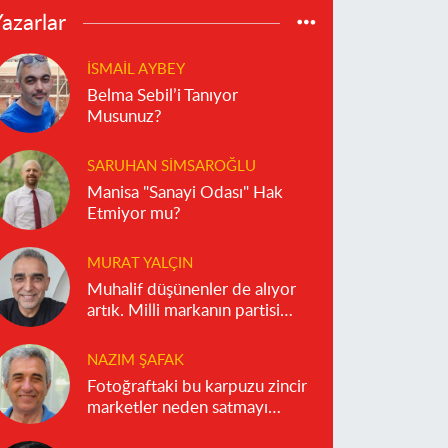
azarlar
İSMAIL AYBEY
Belma Sebil’i Tanıyor
Musunuz?
SARUHAN SIMSAROĞLU
Manisa "Sanayi Odası" Hak
Etmiyor mu?
MURAT YALÇIN
Muhalif düşünenler de alıyor
artık. Milli markanın partisi
olmaz!
NAZIM ŞAFAK
Fotoğraftaki bu karpuzu zincir
marketler neden satmayı
reddediyor?