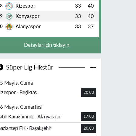
Rizespor
33
40
8
Konyaspor
33
40
9
Alanyaspor
33
37
10
Detaylar için tıklayın
Süper Lig Fikstür
5 Mayıs, Cuma
izespor - Beşiktaş
20:00
6 Mayıs, Cumartesi
atih Karagümrük - Alanyaspor
17:00
aziantep FK - Başakşehir
20:00