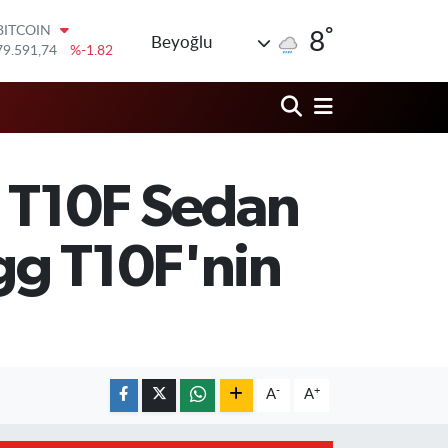
°
DOLAR
8
Beyoğlu
45,43620
%0.02
EURO
53,38690
%0.19
STERLİN
61,60380
%0.18
G.ALTIN
6862,09000
%0.19
 T10F Sedan
BİST100
14.598,00
%0
BITCOIN
ogg T10F'nin
79.591,74
%-1.82
-
+
A
A