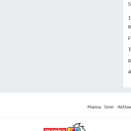
S
1
K
F
T
K
A
Manisa
İzmir
Akhisa