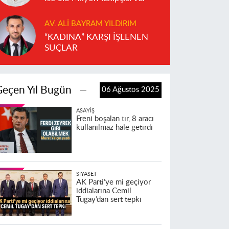
AV. ALI BAYRAM YILDIRIM
“KADINA” KARŞI İŞLENEN
SUÇLAR
Geçen Yıl Bugün
06 Ağustos 2025
ASAYIŞ
Freni boşalan tır, 8 aracı
kullanılmaz hale getirdi
SIYASET
AK Parti’ye mi geçiyor
iddialarına Cemil
Tugay’dan sert tepki