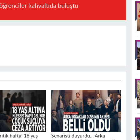
öğrenciler kahvaltıda buluştu
ritik hafta! 18 yaş
Senaristi duyurdu... Arka