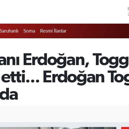
Saruhanlı
Soma
Resmi İlanlar
nı Erdoğan, Togg
 etti... Erdoğan T
nda