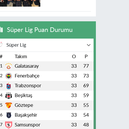
Süper Lig Puan Durumu
Süper Lig
#
Takım
O
P
Galatasaray
33
77
1
Fenerbahçe
33
73
2
Trabzonspor
33
69
3
Beşiktaş
33
59
4
Göztepe
33
55
5
Başakşehir
33
54
6
Samsunspor
33
48
7