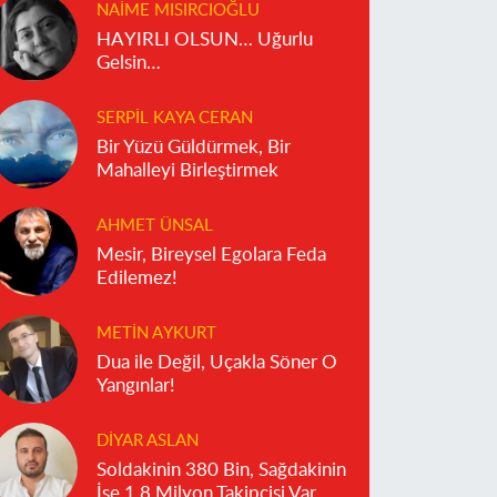
NAIME MISIRCIOĞLU
HAYIRLI OLSUN… Uğurlu
Gelsin…
SERPIL KAYA CERAN
Bir Yüzü Güldürmek, Bir
Mahalleyi Birleştirmek
AHMET ÜNSAL
Mesir, Bireysel Egolara Feda
Edilemez!
METIN AYKURT
Dua ile Değil, Uçakla Söner O
Yangınlar!
DIYAR ASLAN
Soldakinin 380 Bin, Sağdakinin
İse 1.8 Milyon Takipçisi Var