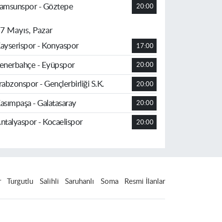
amsunspor - Göztepe
20:00
7 Mayıs, Pazar
ayserispor - Konyaspor
17:00
enerbahçe - Eyüpspor
20:00
rabzonspor - Gençlerbirliği S.K.
20:00
asımpaşa - Galatasaray
20:00
ntalyaspor - Kocaelispor
20:00
r
Turgutlu
Salihli
Saruhanlı
Soma
Resmi İlanlar