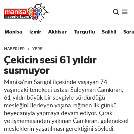
Manisa
Manisa Nöbetçi Eczaneler
Manisa
İzmir
Akhisar
Turgutlu
Salihli
Saru
İzmir
Manisa Hava Durumu
HABERLER
YEREL
Akhisar
Manisa Namaz Vakitleri
Çekicin sesi 61 yıldır
susmuyor
Turgutlu
Manisa Trafik Yoğunluk Haritası
Manisa'nın Sarıgöl ilçesinde yaşayan 74
Salihli
Süper Lig Puan Durumu ve Fikstür
yaşındaki tenekeci ustası Süleyman Camkıran,
61 yıldır büyük bir sevgiyle sürdürdüğü
Saruhanlı
Tüm Manşetler
mesleğini ilerleyen yaşına rağmen ilk günkü
heyecanıyla yapmaya devam ediyor. Çırak
Soma
Son Dakika Haberleri
yetişmemesinden yakınan Camkıran, geleneksel
mesleklerin yaşatılması gerektiğini söyledi.
Resmi İlanlar
Haber Arşivi