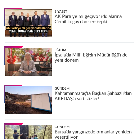
SIYASET
AK Parti’ye mi geçiyor iddialarına
Cemil Tugay’dan sert tepki
EĞITIM
İpsala’da Milli Eğitim Müdürlüğü’nde
yeni dönem
GÜNDEM
Kahramanmaraş'ta Başkan Şahbazlı’dan
AKEDAŞ’a sert sözler!
GÜNDEM
Bursa’da yangınzede ormanlar yeniden
yeşertiliyor