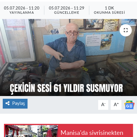
05.07.2026 - 11:20
05.07.2026 - 11:29
1 DK
YAYINLANMA
GÜNCELLEME
OKUNMA SÜRESI
Paylaş
-
+
A
A
Manisa'da sivrisinekten