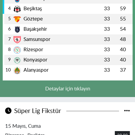
Beşiktaş
33
59
4
Göztepe
33
55
5
Başakşehir
33
54
6
Samsunspor
33
48
7
Rizespor
33
40
8
Konyaspor
33
40
9
Alanyaspor
33
37
10
Detaylar için tıklayın
Süper Lig Fikstür
15 Mayıs, Cuma