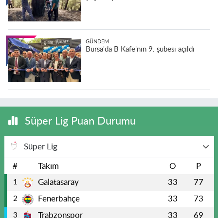
GÜNDEM
Bursa'da B Kafe'nin 9. şubesi açıldı
Süper Lig Puan Durumu
Süper Lig
#
Takım
O
P
Galatasaray
33
77
1
Fenerbahçe
33
73
2
Trabzonspor
33
69
3