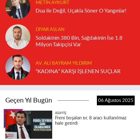
METIN AYKURT
Dua ile Değil, Uçakla Söner O Yangınlar!
DIYAR ASLAN
Soldakinin 380 Bin, Sağdakinin İse 1.8
Milyon Takipçisi Var
AV. ALI BAYRAM YILDIRIM
“KADINA” KARŞI İŞLENEN SUÇLAR
Geçen Yıl Bugün
06 Ağustos 2025
ASAYIŞ
Freni boşalan tır, 8 aracı kullanılmaz
hale getirdi