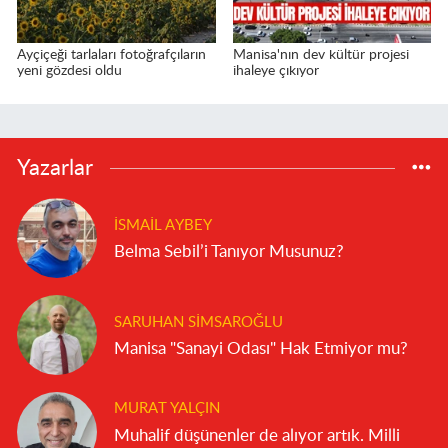
Ayçiçeği tarlaları fotoğrafçıların
Manisa'nın dev kültür projesi
yeni gözdesi oldu
ihaleye çıkıyor
Yazarlar
İSMAIL AYBEY
Belma Sebil’i Tanıyor Musunuz?
SARUHAN SIMSAROĞLU
Manisa "Sanayi Odası" Hak Etmiyor mu?
MURAT YALÇIN
Muhalif düşünenler de alıyor artık. Milli