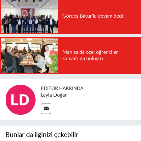
Gördes Batur'la devam dedi
Manisa'da özel öğrenciler
kahvaltıda buluştu
EDITÖR HAKKINDA
Leyla Doğan
Bunlar da ilginizi çekebilir