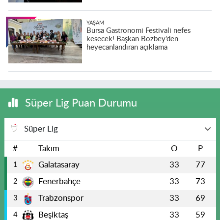
YAŞAM
Bursa Gastronomi Festivali nefes
kesecek! Başkan Bozbey’den
heyecanlandıran açıklama
Süper Lig Puan Durumu
Süper Lig
#
Takım
O
P
Galatasaray
33
77
1
Fenerbahçe
33
73
2
Trabzonspor
33
69
3
Beşiktaş
33
59
4