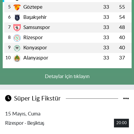
Göztepe
33
55
5
Başakşehir
33
54
6
Samsunspor
33
48
7
Rizespor
33
40
8
Konyaspor
33
40
9
Alanyaspor
33
37
10
Detaylar için tıklayın
Süper Lig Fikstür
15 Mayıs, Cuma
Rizespor - Beşiktaş
20:00