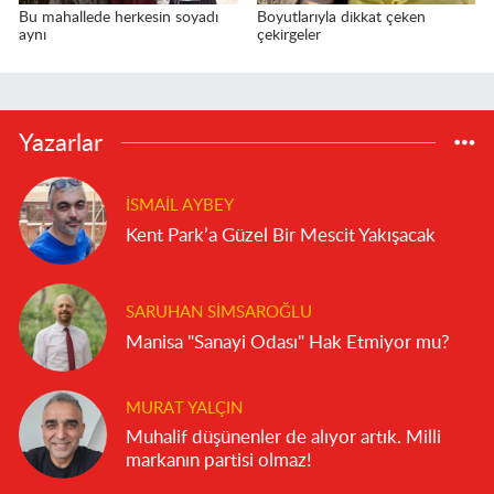
Bu mahallede herkesin soyadı
Boyutlarıyla dikkat çeken
aynı
çekirgeler
Yazarlar
İSMAIL AYBEY
Kent Park’a Güzel Bir Mescit Yakışacak
SARUHAN SIMSAROĞLU
Manisa "Sanayi Odası" Hak Etmiyor mu?
MURAT YALÇIN
Muhalif düşünenler de alıyor artık. Milli
markanın partisi olmaz!