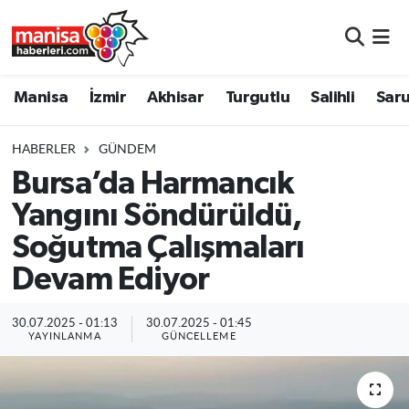
Manisa
Manisa Nöbetçi Eczaneler
Manisa
İzmir
Akhisar
Turgutlu
Salihli
Saru
İzmir
Manisa Hava Durumu
HABERLER
GÜNDEM
Akhisar
Manisa Namaz Vakitleri
Bursa’da Harmancık
Yangını Söndürüldü,
Turgutlu
Manisa Trafik Yoğunluk Haritası
Soğutma Çalışmaları
Salihli
Süper Lig Puan Durumu ve Fikstür
Devam Ediyor
Saruhanlı
Tüm Manşetler
30.07.2025 - 01:13
30.07.2025 - 01:45
YAYINLANMA
GÜNCELLEME
Soma
Son Dakika Haberleri
Resmi İlanlar
Haber Arşivi