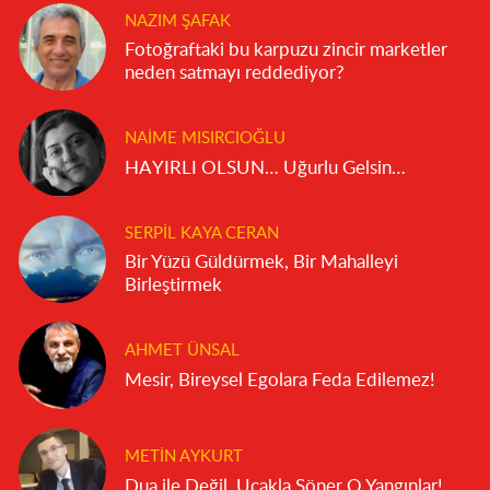
NAZIM ŞAFAK
Fotoğraftaki bu karpuzu zincir marketler
neden satmayı reddediyor?
NAIME MISIRCIOĞLU
HAYIRLI OLSUN… Uğurlu Gelsin…
SERPIL KAYA CERAN
Bir Yüzü Güldürmek, Bir Mahalleyi
Birleştirmek
AHMET ÜNSAL
Mesir, Bireysel Egolara Feda Edilemez!
METIN AYKURT
Dua ile Değil, Uçakla Söner O Yangınlar!