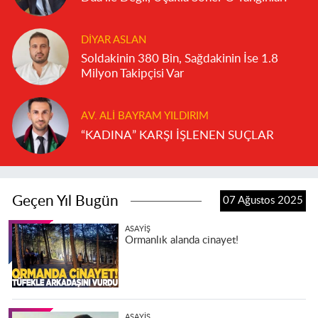
DIYAR ASLAN
Soldakinin 380 Bin, Sağdakinin İse 1.8
Milyon Takipçisi Var
AV. ALI BAYRAM YILDIRIM
“KADINA” KARŞI İŞLENEN SUÇLAR
Geçen Yıl Bugün
07 Ağustos 2025
ASAYIŞ
Ormanlık alanda cinayet!
ASAYIŞ