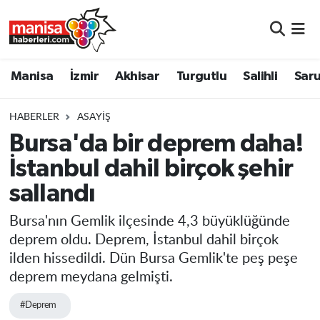
Manisa
Manisa Nöbetçi Eczaneler
Manisa
İzmir
Akhisar
Turgutlu
Salihli
Saru
İzmir
Manisa Hava Durumu
HABERLER
ASAYIŞ
Akhisar
Manisa Namaz Vakitleri
Bursa'da bir deprem daha!
İstanbul dahil birçok şehir
Turgutlu
Manisa Trafik Yoğunluk Haritası
sallandı
Salihli
Süper Lig Puan Durumu ve Fikstür
Bursa'nın Gemlik ilçesinde 4,3 büyüklüğünde
Saruhanlı
Tüm Manşetler
deprem oldu. Deprem, İstanbul dahil birçok
ilden hissedildi. Dün Bursa Gemlik'te peş peşe
Soma
Son Dakika Haberleri
deprem meydana gelmişti.
#Deprem
Resmi İlanlar
Haber Arşivi