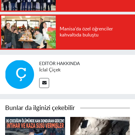
Manisa'da özel öğrenciler
kahvaltıda buluştu
EDITÖR HAKKINDA
İclal Çiçek
Bunlar da ilginizi çekebilir