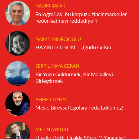
NAZIM ŞAFAK
Fotoğraftaki bu karpuzu zincir marketler
neden satmayı reddediyor?
NAIME MISIRCIOĞLU
HAYIRLI OLSUN… Uğurlu Gelsin…
SERPIL KAYA CERAN
Bir Yüzü Güldürmek, Bir Mahalleyi
Birleştirmek
AHMET ÜNSAL
Mesir, Bireysel Egolara Feda Edilemez!
METIN AYKURT
Dua ile Değil, Uçakla Söner O Yangınlar!