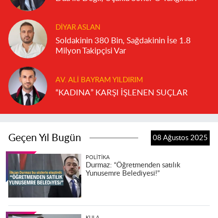
DIYAR ASLAN
Soldakinin 380 Bin, Sağdakinin İse 1.8
Milyon Takipçisi Var
AV. ALI BAYRAM YILDIRIM
“KADINA” KARŞI İŞLENEN SUÇLAR
Geçen Yıl Bugün
08 Ağustos 2025
POLITIKA
Durmaz: “Öğretmenden satılık
Yunusemre Belediyesi!”
KULA