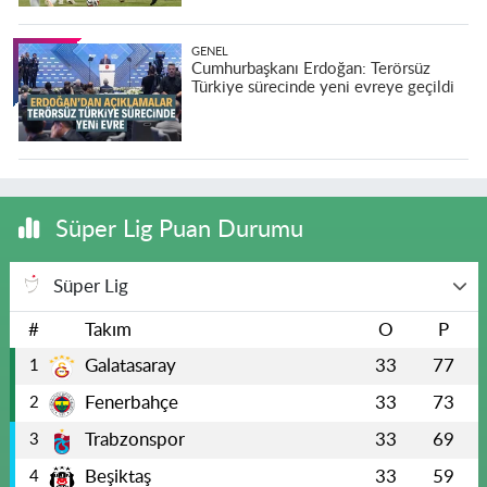
GENEL
Cumhurbaşkanı Erdoğan: Terörsüz
Türkiye sürecinde yeni evreye geçildi
Süper Lig Puan Durumu
Süper Lig
#
Takım
O
P
Galatasaray
33
77
1
Fenerbahçe
33
73
2
Trabzonspor
33
69
3
Beşiktaş
33
59
4