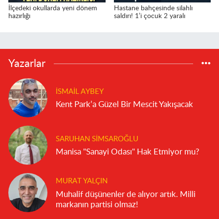
İlçedeki okullarda yeni dönem
Hastane bahçesinde silahlı
hazırlığı
saldırı! 1’i çocuk 2 yaralı
Yazarlar
İSMAIL AYBEY
Kent Park’a Güzel Bir Mescit Yakışacak
SARUHAN SIMSAROĞLU
Manisa "Sanayi Odası" Hak Etmiyor mu?
MURAT YALÇIN
Muhalif düşünenler de alıyor artık. Milli
markanın partisi olmaz!