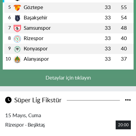
Göztepe
33
55
5
Başakşehir
33
54
6
Samsunspor
33
48
7
Rizespor
33
40
8
Konyaspor
33
40
9
Alanyaspor
33
37
10
Detaylar için tıklayın
Süper Lig Fikstür
15 Mayıs, Cuma
Rizespor - Beşiktaş
20:00