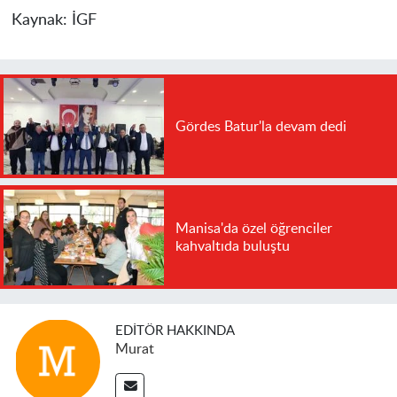
Kaynak:
İGF
Gördes Batur'la devam dedi
Manisa'da özel öğrenciler
kahvaltıda buluştu
EDITÖR HAKKINDA
Murat