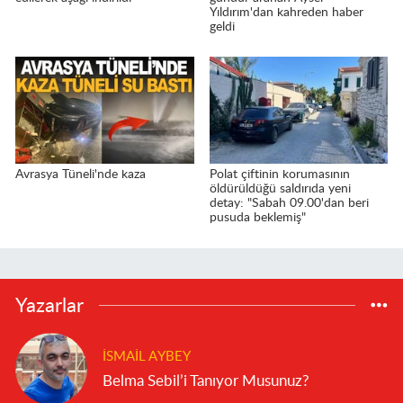
Yıldırım'dan kahreden haber
geldi
Avrasya Tüneli'nde kaza
Polat çiftinin korumasının
öldürüldüğü saldırıda yeni
detay: "Sabah 09.00'dan beri
pusuda beklemiş"
Yazarlar
İSMAIL AYBEY
Belma Sebil’i Tanıyor Musunuz?