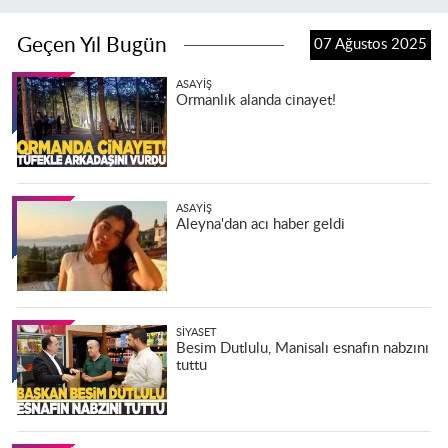
Geçen Yıl Bugün
07 Ağustos 2025
ASAYIŞ
Ormanlık alanda cinayet!
ASAYIŞ
Aleyna'dan acı haber geldi
SIYASET
Besim Dutlulu, Manisalı esnafın nabzını
tuttu