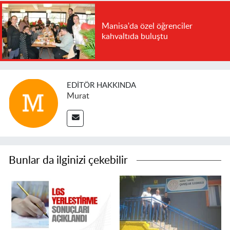
Manisa'da özel öğrenciler
kahvaltıda buluştu
EDITÖR HAKKINDA
Murat
Bunlar da ilginizi çekebilir