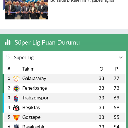
Bursa'da B Kafe'nin 9. şubesi açıldı
Süper Lig Puan Durumu
Süper Lig
#
Takım
O
P
Galatasaray
33
77
1
Fenerbahçe
33
73
2
Trabzonspor
33
69
3
Beşiktaş
33
59
4
Göztepe
33
55
5
Başakşehir
33
54
6