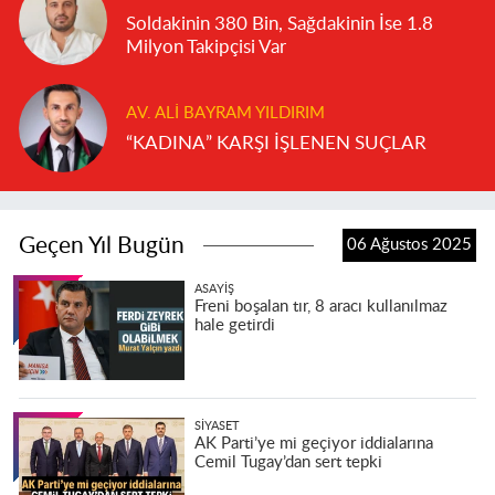
Soldakinin 380 Bin, Sağdakinin İse 1.8
Milyon Takipçisi Var
AV. ALI BAYRAM YILDIRIM
“KADINA” KARŞI İŞLENEN SUÇLAR
Geçen Yıl Bugün
06 Ağustos 2025
ASAYIŞ
Freni boşalan tır, 8 aracı kullanılmaz
hale getirdi
SIYASET
AK Parti’ye mi geçiyor iddialarına
Cemil Tugay’dan sert tepki