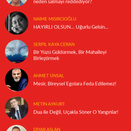
neden satmayı reddediyor?
NAIME MISIRCIOĞLU
HAYIRLI OLSUN… Uğurlu Gelsin…
SERPIL KAYA CERAN
Bir Yüzü Güldürmek, Bir Mahalleyi
Birleştirmek
AHMET ÜNSAL
Mesir, Bireysel Egolara Feda Edilemez!
METIN AYKURT
Dua ile Değil, Uçakla Söner O Yangınlar!
DIYAR ASLAN