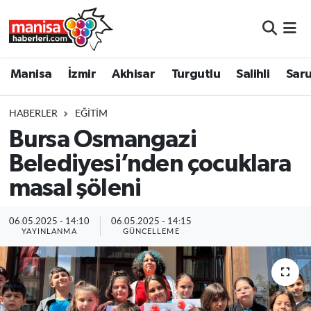
Manisa
Manisa Nöbetçi Eczaneler
Manisa
İzmir
Akhisar
Turgutlu
Salihli
Saru
İzmir
Manisa Hava Durumu
HABERLER
EĞITIM
Akhisar
Manisa Namaz Vakitleri
Bursa Osmangazi
Belediyesi’nden çocuklara
Turgutlu
Manisa Trafik Yoğunluk Haritası
masal şöleni
Salihli
Süper Lig Puan Durumu ve Fikstür
06.05.2025 - 14:10
06.05.2025 - 14:15
Saruhanlı
Tüm Manşetler
YAYINLANMA
GÜNCELLEME
Soma
Son Dakika Haberleri
Resmi İlanlar
Haber Arşivi