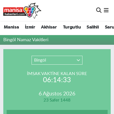
Manisa
Manisa Nöbetçi Eczaneler
Manisa
İzmir
Akhisar
Turgutlu
Salihli
Saru
İzmir
Manisa Hava Durumu
Bingöl Namaz Vakitleri
Akhisar
Manisa Namaz Vakitleri
Turgutlu
Manisa Trafik Yoğunluk Haritası
Bingöl
Salihli
Süper Lig Puan Durumu ve Fikstür
İMSAK VAKTİNE KALAN SÜRE
06:14:33
Saruhanlı
Tüm Manşetler
6 Ağustos 2026
Soma
Son Dakika Haberleri
23 Safer 1448
Resmi İlanlar
Haber Arşivi