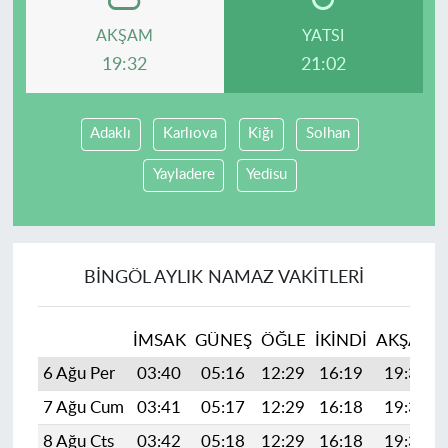
AKŞAM
YATSI
19:32
21:02
Adaklı
Karlıova
Kiğı
Solhan
Yayladere
Yedisu
BINGÖL AYLIK NAMAZ VAKITLERI
İMSAK
GÜNEŞ
ÖĞLE
İKINDI
AKŞAM
6 Ağu Per
03:40
05:16
12:29
16:19
19:32
7 Ağu Cum
03:41
05:17
12:29
16:18
19:31
8 Ağu Cts
03:42
05:18
12:29
16:18
19:30