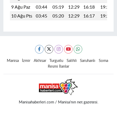
9 Ağu Paz
03:44
05:19
12:29
16:18
19:28
10 Ağu Pts
03:45
05:20
12:29
16:17
19:27
Manisa
İzmir
Akhisar
Turgutlu
Salihli
Saruhanlı
Soma
Resmi İlanlar
Manisahaberleri.com / Manisa'nın net gazetesi.