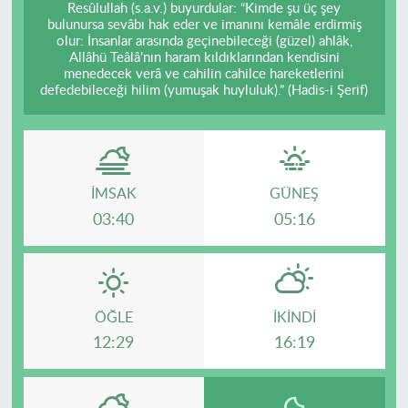
Resûlullah (s.a.v.) buyurdular: “Kimde şu üç şey
bulunursa sevâbı hak eder ve imanını kemâle erdirmiş
olur: İnsanlar arasında geçinebileceği (güzel) ahlâk,
Allâhü Teâlâ’nın haram kıldıklarından kendisini
menedecek verâ ve cahilin cahilce hareketlerini
defedebileceği hilim (yumuşak huyluluk).” (Hadis-i Şerif)
İMSAK
GÜNEŞ
03:40
05:16
ÖĞLE
İKINDI
12:29
16:19