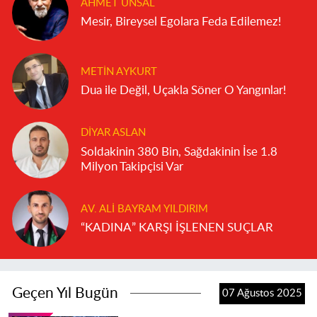
AHMET ÜNSAL
Mesir, Bireysel Egolara Feda Edilemez!
METIN AYKURT
Dua ile Değil, Uçakla Söner O Yangınlar!
DIYAR ASLAN
Soldakinin 380 Bin, Sağdakinin İse 1.8
Milyon Takipçisi Var
AV. ALI BAYRAM YILDIRIM
“KADINA” KARŞI İŞLENEN SUÇLAR
Geçen Yıl Bugün
07 Ağustos 2025