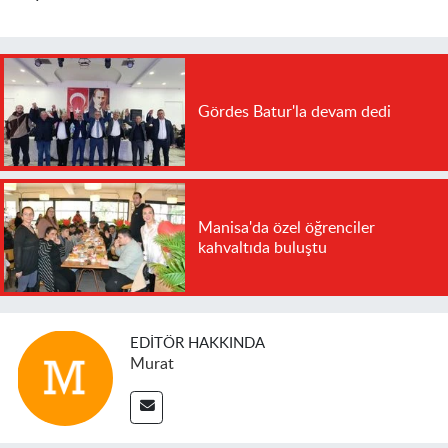
Gördes Batur'la devam dedi
Manisa'da özel öğrenciler
kahvaltıda buluştu
EDITÖR HAKKINDA
Murat