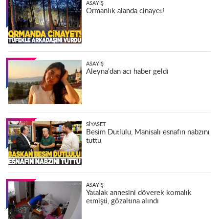
ASAYIŞ
Ormanlık alanda cinayet!
ASAYIŞ
Aleyna'dan acı haber geldi
SIYASET
Besim Dutlulu, Manisalı esnafın nabzını
tuttu
ASAYIŞ
Yatalak annesini döverek komalık
etmişti, gözaltına alındı