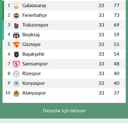
Galatasaray
33
77
1
Fenerbahçe
33
73
2
Trabzonspor
33
69
3
Beşiktaş
33
59
4
Göztepe
33
55
5
Başakşehir
33
54
6
Samsunspor
33
48
7
Rizespor
33
40
8
Konyaspor
33
40
9
Alanyaspor
33
37
10
Detaylar için tıklayın