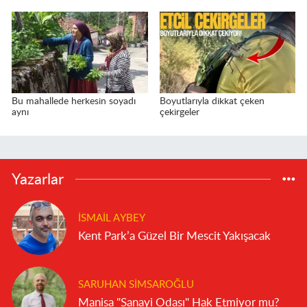
Bu mahallede herkesin soyadı
Boyutlarıyla dikkat çeken
aynı
çekirgeler
Yazarlar
İSMAIL AYBEY
Kent Park’a Güzel Bir Mescit Yakışacak
SARUHAN SIMSAROĞLU
Manisa "Sanayi Odası" Hak Etmiyor mu?