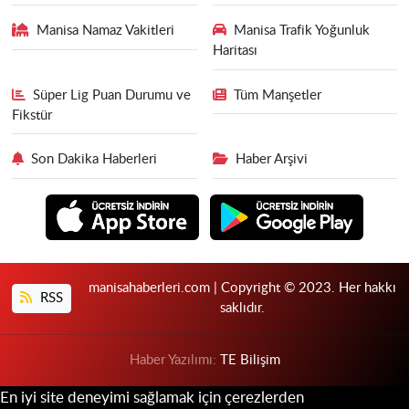
Manisa Namaz Vakitleri
Manisa Trafik Yoğunluk
Haritası
Süper Lig Puan Durumu ve
Tüm Manşetler
Fikstür
Son Dakika Haberleri
Haber Arşivi
manisahaberleri.com | Copyright © 2023. Her hakkı
RSS
saklıdır.
Haber Yazılımı:
TE Bilişim
En iyi site deneyimi sağlamak için çerezlerden