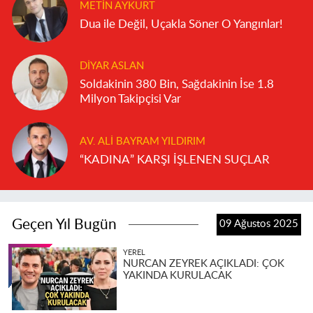
METIN AYKURT
Dua ile Değil, Uçakla Söner O Yangınlar!
DIYAR ASLAN
Soldakinin 380 Bin, Sağdakinin İse 1.8
Milyon Takipçisi Var
AV. ALI BAYRAM YILDIRIM
“KADINA” KARŞI İŞLENEN SUÇLAR
Geçen Yıl Bugün
09 Ağustos 2025
YEREL
NURCAN ZEYREK AÇIKLADI: ÇOK
YAKINDA KURULACAK