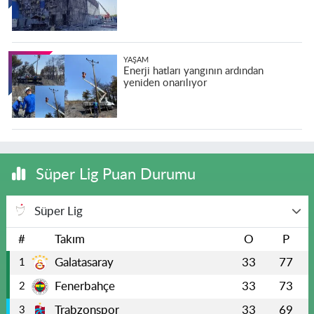
YAŞAM
Enerji hatları yangının ardından
yeniden onarılıyor
Süper Lig Puan Durumu
Süper Lig
#
Takım
O
P
Galatasaray
33
77
1
Fenerbahçe
33
73
2
Trabzonspor
33
69
3