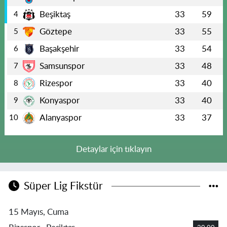
Beşiktaş
33
59
4
Göztepe
33
55
5
Başakşehir
33
54
6
Samsunspor
33
48
7
Rizespor
33
40
8
Konyaspor
33
40
9
Alanyaspor
33
37
10
Detaylar için tıklayın
Süper Lig Fikstür
15 Mayıs, Cuma