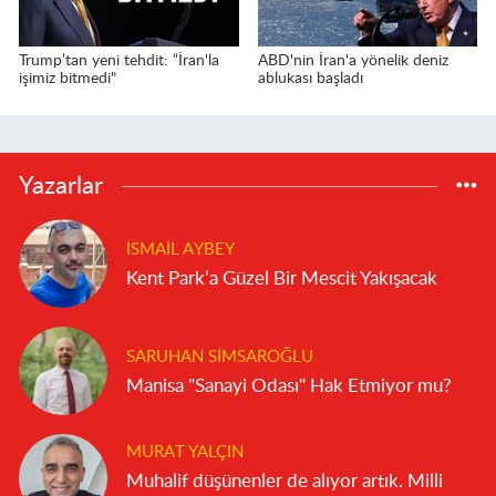
Trump’tan yeni tehdit: “İran'la
ABD'nin İran'a yönelik deniz
işimiz bitmedi"
ablukası başladı
Yazarlar
İSMAIL AYBEY
Kent Park’a Güzel Bir Mescit Yakışacak
SARUHAN SIMSAROĞLU
Manisa "Sanayi Odası" Hak Etmiyor mu?
MURAT YALÇIN
Muhalif düşünenler de alıyor artık. Milli