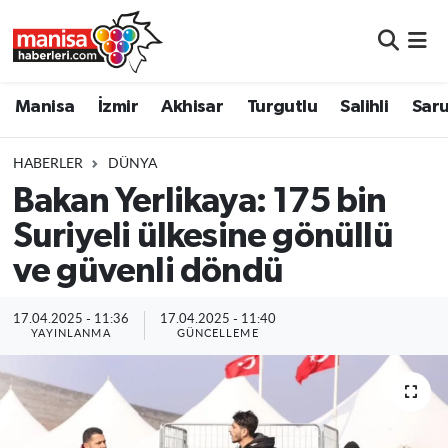
Manisa
Manisa Nöbetçi Eczaneler
Manisa
İzmir
Akhisar
Turgutlu
Salihli
Saru
İzmir
Manisa Hava Durumu
HABERLER
DÜNYA
Akhisar
Manisa Namaz Vakitleri
Bakan Yerlikaya: 175 bin
Suriyeli ülkesine gönüllü
Turgutlu
Manisa Trafik Yoğunluk Haritası
ve güvenli döndü
Salihli
Süper Lig Puan Durumu ve Fikstür
17.04.2025 - 11:36
17.04.2025 - 11:40
Saruhanlı
Tüm Manşetler
YAYINLANMA
GÜNCELLEME
Soma
Son Dakika Haberleri
Resmi İlanlar
Haber Arşivi