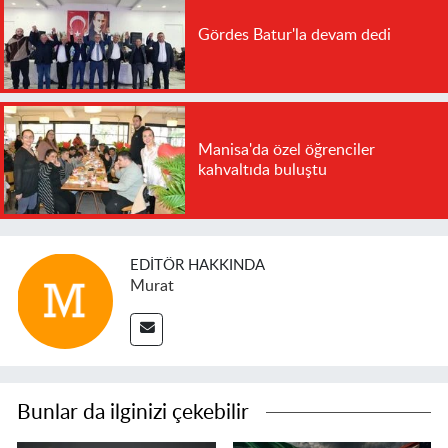
Gördes Batur'la devam dedi
Manisa'da özel öğrenciler
kahvaltıda buluştu
EDITÖR HAKKINDA
Murat
Bunlar da ilginizi çekebilir