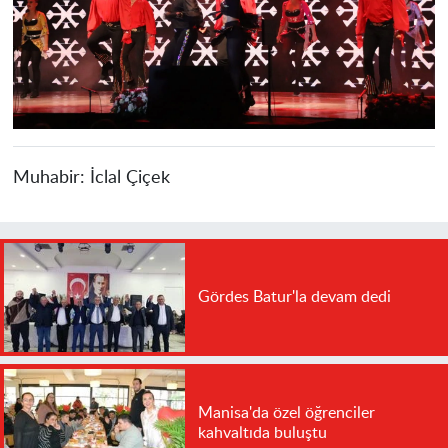
Muhabir:
İclal Çiçek
Gördes Batur'la devam dedi
Manisa'da özel öğrenciler
kahvaltıda buluştu