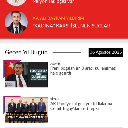
Milyon Takipçisi Var
AV. ALI BAYRAM YILDIRIM
“KADINA” KARŞI İŞLENEN SUÇLAR
Geçen Yıl Bugün
06 Ağustos 2025
ASAYIŞ
Freni boşalan tır, 8 aracı kullanılmaz
hale getirdi
SIYASET
AK Parti’ye mi geçiyor iddialarına
Cemil Tugay’dan sert tepki