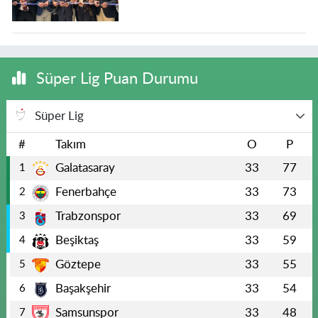
Süper Lig Puan Durumu
Süper Lig
#
Takım
O
P
Galatasaray
33
77
1
Fenerbahçe
33
73
2
Trabzonspor
33
69
3
Beşiktaş
33
59
4
Göztepe
33
55
5
Başakşehir
33
54
6
Samsunspor
33
48
7