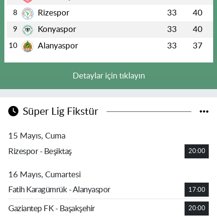
Rizespor
33
40
8
Konyaspor
33
40
9
Alanyaspor
33
37
10
Detaylar için tıklayın
Süper Lig Fikstür
15 Mayıs, Cuma
Rizespor - Beşiktaş
20:00
16 Mayıs, Cumartesi
Fatih Karagümrük - Alanyaspor
17:00
Gaziantep FK - Başakşehir
20:00