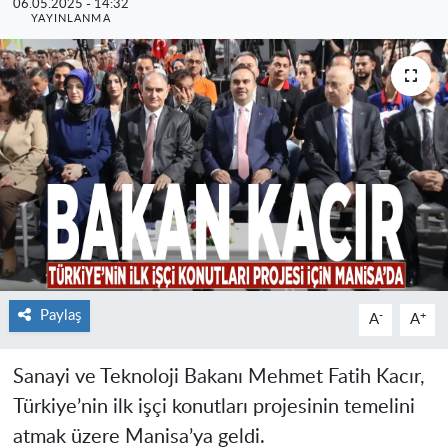
06.05.2025 - 14:32
YAYINLANMA
Paylaş
-
+
A
A
Sanayi ve Teknoloji Bakanı Mehmet Fatih Kacır,
Türkiye’nin ilk işçi konutları projesinin temelini
atmak üzere Manisa’ya geldi.