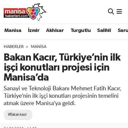
Manisa
Manisa Nöbetçi Eczaneler
Manisa
İzmir
Akhisar
Turgutlu
Salihli
Saru
İzmir
Manisa Hava Durumu
HABERLER
MANISA
Akhisar
Manisa Namaz Vakitleri
Bakan Kacır, Türkiye’nin ilk
işçi konutları projesi için
Turgutlu
Manisa Trafik Yoğunluk Haritası
Manisa’da
Salihli
Süper Lig Puan Durumu ve Fikstür
Sanayi ve Teknoloji Bakanı Mehmet Fatih Kacır,
Saruhanlı
Tüm Manşetler
Türkiye’nin ilk işçi konutları projesinin temelini
atmak üzere Manisa’ya geldi.
Soma
Son Dakika Haberleri
#Bakan kacır
Resmi İlanlar
Haber Arşivi