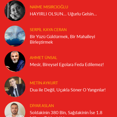
NAIME MISIRCIOĞLU
HAYIRLI OLSUN… Uğurlu Gelsin…
SERPIL KAYA CERAN
Bir Yüzü Güldürmek, Bir Mahalleyi
Birleştirmek
AHMET ÜNSAL
Mesir, Bireysel Egolara Feda Edilemez!
METIN AYKURT
Dua ile Değil, Uçakla Söner O Yangınlar!
DIYAR ASLAN
Soldakinin 380 Bin, Sağdakinin İse 1.8