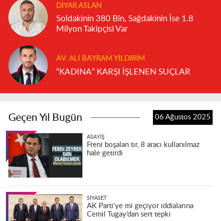
DIYAR ASLAN
Soldakinin 380 Bin, Sağdakinin İse 1.8
Milyon Takipçisi Var
AV. ALI BAYRAM YILDIRIM
“KADINA” KARŞI İŞLENEN SUÇLAR
Geçen Yıl Bugün
06 Ağustos 2025
ASAYIŞ
Freni boşalan tır, 8 aracı kullanılmaz
hale getirdi
SIYASET
AK Parti’ye mi geçiyor iddialarına
Cemil Tugay’dan sert tepki