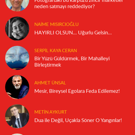
Fotoğraftaki bu karpuzu zincir marketler
neden satmayı reddediyor?
NAIME MISIRCIOĞLU
HAYIRLI OLSUN… Uğurlu Gelsin…
SERPIL KAYA CERAN
Bir Yüzü Güldürmek, Bir Mahalleyi
Birleştirmek
AHMET ÜNSAL
Mesir, Bireysel Egolara Feda Edilemez!
METIN AYKURT
Dua ile Değil, Uçakla Söner O Yangınlar!