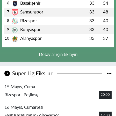
Başakşehir
33
54
6
Samsunspor
33
48
7
Rizespor
33
40
8
Konyaspor
33
40
9
Alanyaspor
33
37
10
Detaylar için tıklayın
Süper Lig Fikstür
15 Mayıs, Cuma
Rizespor - Beşiktaş
20:00
16 Mayıs, Cumartesi
Fatih Karagümrük - Alanyaspor
17:00