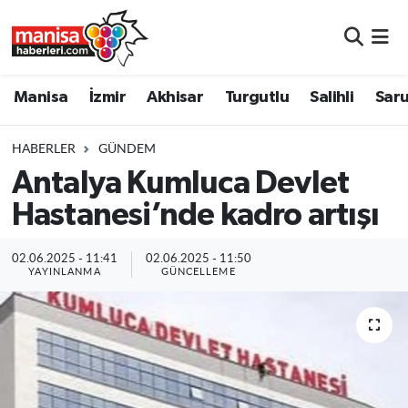
Manisa
Manisa Nöbetçi Eczaneler
Manisa
İzmir
Akhisar
Turgutlu
Salihli
Saru
İzmir
Manisa Hava Durumu
HABERLER
GÜNDEM
Akhisar
Manisa Namaz Vakitleri
Antalya Kumluca Devlet
Hastanesi’nde kadro artışı
Turgutlu
Manisa Trafik Yoğunluk Haritası
Salihli
Süper Lig Puan Durumu ve Fikstür
02.06.2025 - 11:41
02.06.2025 - 11:50
YAYINLANMA
GÜNCELLEME
Saruhanlı
Tüm Manşetler
Soma
Son Dakika Haberleri
Resmi İlanlar
Haber Arşivi