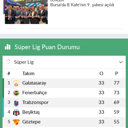
GÜNDEM
Bursa'da B Kafe'nin 9. şubesi açıldı
Süper Lig Puan Durumu
Süper Lig
#
Takım
O
P
Galatasaray
33
77
1
Fenerbahçe
33
73
2
Trabzonspor
33
69
3
Beşiktaş
33
59
4
Göztepe
33
55
5