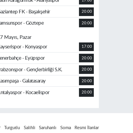
atih Karagümrük - Alanyaspor
17:00
aziantep FK - Başakşehir
20:00
amsunspor - Göztepe
20:00
7 Mayıs, Pazar
ayserispor - Konyaspor
17:00
enerbahçe - Eyüpspor
20:00
rabzonspor - Gençlerbirliği S.K.
20:00
asımpaşa - Galatasaray
20:00
ntalyaspor - Kocaelispor
20:00
r
Turgutlu
Salihli
Saruhanlı
Soma
Resmi İlanlar