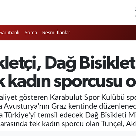
Saruhanlı
Soma
Resmi İlanlar
letçi, Dağ Bisikleti
k kadın sporcusu 
aaliyet gösteren Karabulut Spor Kulübü sp
a Avusturya'nın Graz kentinde düzenlene
Türkiye'yi temsil edecek Dağ Bisikleti Mil
 arasında tek kadın sporcu olan Tunçel, Ak