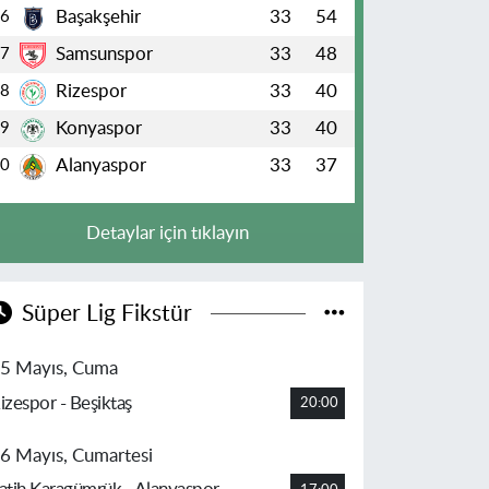
Başakşehir
33
54
6
Samsunspor
33
48
7
Rizespor
33
40
8
Konyaspor
33
40
9
Alanyaspor
33
37
10
Detaylar için tıklayın
Süper Lig Fikstür
5 Mayıs, Cuma
izespor - Beşiktaş
20:00
6 Mayıs, Cumartesi