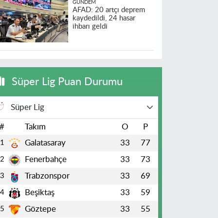
GÜNDEM
AFAD: 20 artçı deprem
kaydedildi, 24 hasar
ihbarı geldi
Süper Lig Puan Durumu
Süper Lig
#
Takım
O
P
Galatasaray
33
77
1
Fenerbahçe
33
73
2
Trabzonspor
33
69
3
Beşiktaş
33
59
4
Göztepe
33
55
5