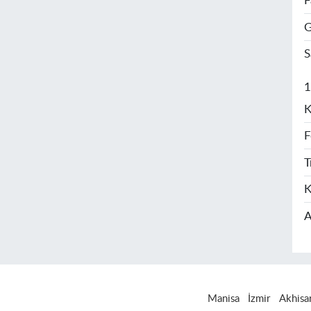
F
G
S
1
K
F
T
K
A
Manisa
İzmir
Akhisa