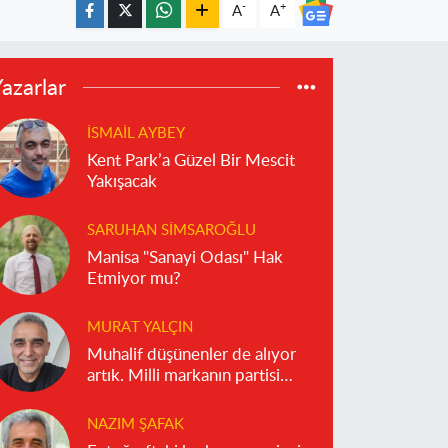
-
+
A
A
azarlar
İSMAIL AYBEY
Kent Park’a Güzel Bir Mescit
Yakışacak
SARUHAN SIMSAROĞLU
Manisa "Sanayi Odası" Hak
Etmiyor mu?
MURAT YALÇIN
Muhalif düşünenler de alıyor
artık. Milli markanın partisi
olmaz!
NAZIM ŞAFAK