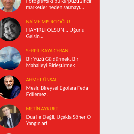
Fotoğraftaki bu karpuzu zincir
marketler neden satmayı
reddediyor?
NAIME MISIRCIOĞLU
HAYIRLI OLSUN… Uğurlu
Gelsin…
SERPIL KAYA CERAN
Bir Yüzü Güldürmek, Bir
Mahalleyi Birleştirmek
AHMET ÜNSAL
Mesir, Bireysel Egolara Feda
Edilemez!
METIN AYKURT
Dua ile Değil, Uçakla Söner O
Yangınlar!