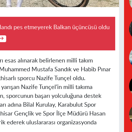
landı pes etmeyerek Balkan üçüncüsü oldu
 esas alınarak belirlenen milli takım
 Muhammed Mustafa Sandık ve Habib Pınar
khisarlı sporcu Nazife Tunçel oldu.
yarışan Nazife Tunçel'in milli takıma
ken, sporcunun başarı yolculuğuna destek
rı adına Bilal Kurulay, Karabulut Spor
khisar Gençlik ve Spor İlçe Müdürü Hasan
ik ederek uluslararası organizasyonda