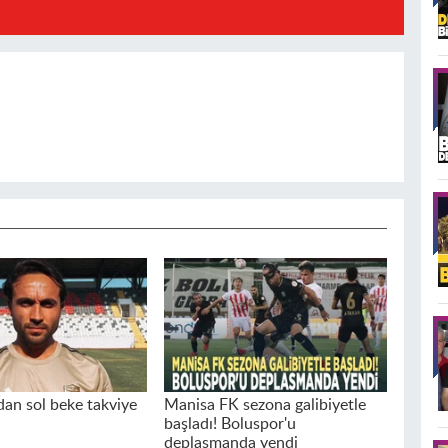
an sol beke takviye
Manisa FK sezona galibiyetle
başladı! Boluspor'u
deplasmanda yendi