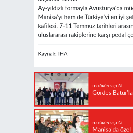
Ay-yıldızlı formayla Avusturya'da m
Manisa'yı hem de Türkiye'yi en iyi şe
kafilesi, 7-11 Temmuz tarihleri ara
uluslararası rakiplerine karşı pedal ç
Kaynak:
İHA
EDITÖRÜN SEÇTIĞI
Gördes Batur'l
EDITÖRÜN SEÇTIĞI
Manisa'da özel 