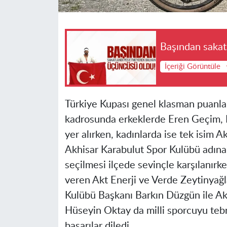
Başından sakat
İçeriği Görüntüle
Türkiye Kupası genel klasman puanları
kadrosunda erkeklerde Eren Geçim,
yer alırken, kadınlarda ise tek isim A
Akhisar Karabulut Spor Kulübü adına 
seçilmesi ilçede sevinçle karşılanır
veren Akt Enerji ve Verde Zeytinyağla
Kulübü Başkanı Barkın Düzgün ile A
Hüseyin Oktay da milli sporcuyu tebr
başarılar diledi.