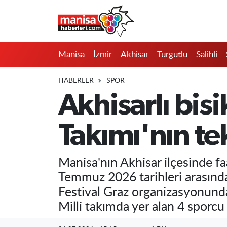
Manisa
Manisa Nöbetçi Eczaneler
Manisa
İzmir
Akhisar
Turgutlu
Salihli
İzmir
Manisa Hava Durumu
HABERLER
SPOR
Akhisar
Manisa Namaz Vakitleri
Akhisarlı bisik
Turgutlu
Manisa Trafik Yoğunluk Haritası
Takımı'nın te
Salihli
Süper Lig Puan Durumu ve Fikstür
Manisa'nın Akhisar ilçesinde f
Saruhanlı
Tüm Manşetler
Temmuz 2026 tarihleri arasınd
Festival Graz organizasyonunda 
Soma
Son Dakika Haberleri
Milli takımda yer alan 4 sporcu
Resmi İlanlar
Haber Arşivi