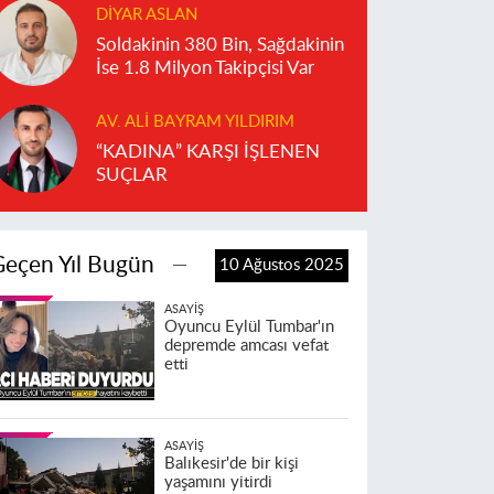
DIYAR ASLAN
Soldakinin 380 Bin, Sağdakinin
İse 1.8 Milyon Takipçisi Var
AV. ALI BAYRAM YILDIRIM
“KADINA” KARŞI İŞLENEN
SUÇLAR
Geçen Yıl Bugün
10 Ağustos 2025
ASAYIŞ
Oyuncu Eylül Tumbar'ın
depremde amcası vefat
etti
ASAYIŞ
Balıkesir'de bir kişi
yaşamını yitirdi