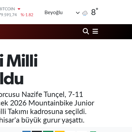
°
DOLAR
8
Beyoğlu
45,43620
%0.02
EURO
53,38690
%0.19
STERLİN
61,60380
%0.18
G.ALTIN
6862,09000
%0.19
 Milli
BİST100
14.598,00
%0
BITCOIN
oldu
79.591,74
%-1.82
orcusu Nazife Tunçel, 7-11
cek 2026 Mountainbike Junior
li Takımı kadrosuna seçildi.
hisar'a büyük gurur yaşattı.