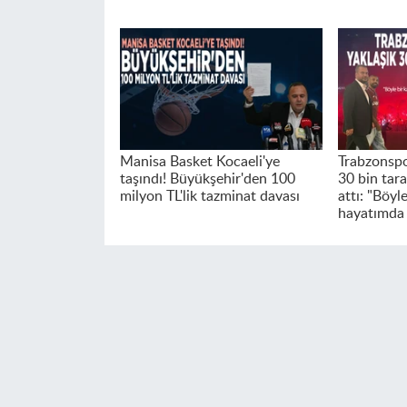
Manisa Basket Kocaeli'ye
Trabzonspo
taşındı! Büyükşehir'den 100
30 bin tar
milyon TL'lik tazminat davası
attı: "Böyl
hayatımda 