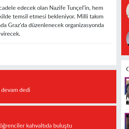
ücadele edecek olan Nazife Tunçel'in, hem
kilde temsil etmesi bekleniyor. Milli takım
sında Graz'da düzenlenecek organizasyonda
evirecek.
a devam dedi
öğrenciler kahvaltıda buluştu