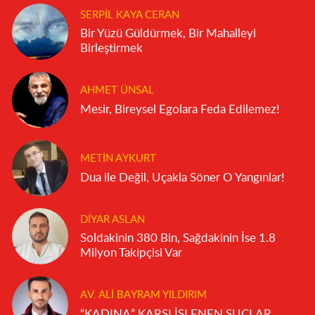
SERPIL KAYA CERAN
Bir Yüzü Güldürmek, Bir Mahalleyi
Birleştirmek
AHMET ÜNSAL
Mesir, Bireysel Egolara Feda Edilemez!
METIN AYKURT
Dua ile Değil, Uçakla Söner O Yangınlar!
DIYAR ASLAN
Soldakinin 380 Bin, Sağdakinin İse 1.8
Milyon Takipçisi Var
AV. ALI BAYRAM YILDIRIM
“KADINA” KARŞI İŞLENEN SUÇLAR