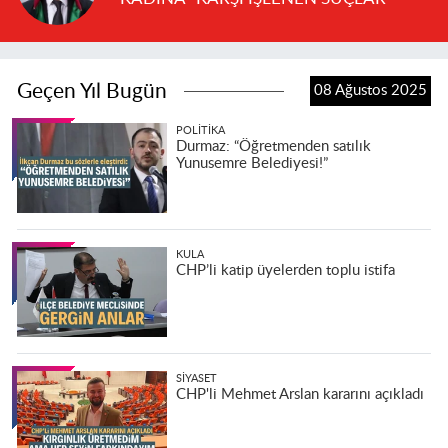
Geçen Yıl Bugün
08 Ağustos 2025
POLITIKA
Durmaz: “Öğretmenden satılık
Yunusemre Belediyesi!”
KULA
CHP’li katip üyelerden toplu istifa
SIYASET
CHP'li Mehmet Arslan kararını açıkladı