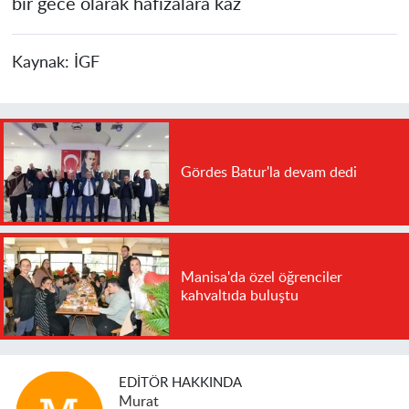
bir gece olarak hafızalara kaz
Kaynak:
İGF
Gördes Batur'la devam dedi
Manisa'da özel öğrenciler
kahvaltıda buluştu
EDITÖR HAKKINDA
Murat