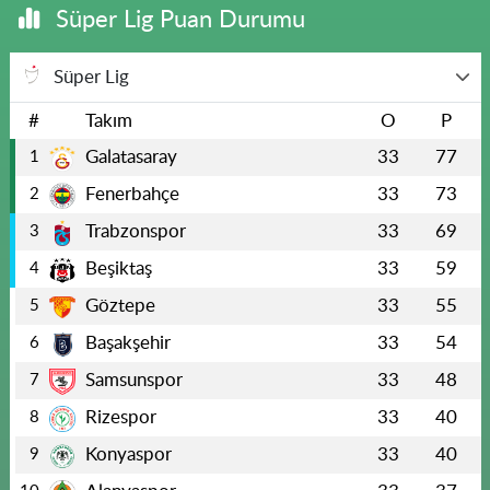
Süper Lig Puan Durumu
Süper Lig
#
Takım
O
P
Galatasaray
33
77
1
Fenerbahçe
33
73
2
Trabzonspor
33
69
3
Beşiktaş
33
59
4
Göztepe
33
55
5
Başakşehir
33
54
6
Samsunspor
33
48
7
Rizespor
33
40
8
Konyaspor
33
40
9