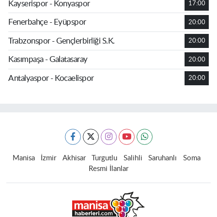
Kayserispor - Konyaspor
17:00
Fenerbahçe - Eyüpspor
20:00
Trabzonspor - Gençlerbirliği S.K.
20:00
Kasımpaşa - Galatasaray
20:00
Antalyaspor - Kocaelispor
20:00
Manisa
İzmir
Akhisar
Turgutlu
Salihli
Saruhanlı
Soma
Resmi İlanlar