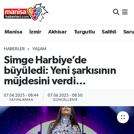
Manisa
Manisa Nöbetçi Eczaneler
Manisa
İzmir
Akhisar
Turgutlu
Salihli
Saru
İzmir
Manisa Hava Durumu
HABERLER
YAŞAM
Akhisar
Manisa Namaz Vakitleri
Simge Harbiye’de
büyüledi: Yeni şarkısının
Turgutlu
Manisa Trafik Yoğunluk Haritası
müjdesini verdi…
Salihli
Süper Lig Puan Durumu ve Fikstür
07.06.2025 - 08:44
07.06.2025 - 08:50
Saruhanlı
Tüm Manşetler
YAYINLANMA
GÜNCELLEME
Soma
Son Dakika Haberleri
Resmi İlanlar
Haber Arşivi