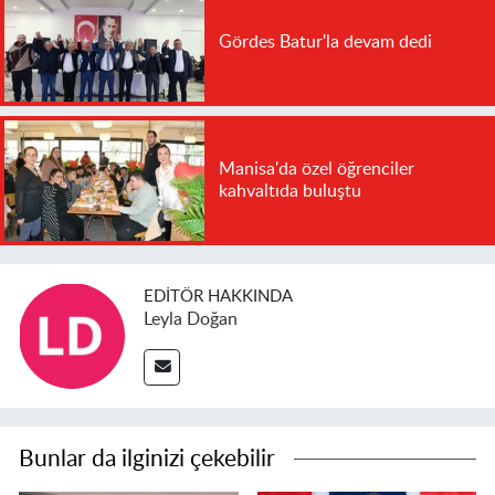
Gördes Batur'la devam dedi
Manisa'da özel öğrenciler
kahvaltıda buluştu
EDITÖR HAKKINDA
Leyla Doğan
Bunlar da ilginizi çekebilir