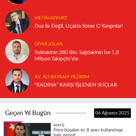
METIN AYKURT
Dua ile Değil, Uçakla Söner O Yangınlar!
DIYAR ASLAN
Soldakinin 380 Bin, Sağdakinin İse 1.8
Milyon Takipçisi Var
AV. ALI BAYRAM YILDIRIM
“KADINA” KARŞI İŞLENEN SUÇLAR
Geçen Yıl Bugün
06 Ağustos 2025
ASAYIŞ
Freni boşalan tır, 8 aracı kullanılmaz
hale getirdi