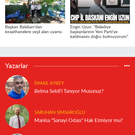
Başkan Balaban'dan
Engin Uzun: "Belediye
kıraathanelere yeşil alan uyarısı
başkanlarının Yeni Parti'ye
katılmasını doğru bulmuyorum"
Yazarlar
İSMAIL AYBEY
Belma Sebil’i Tanıyor Musunuz?
SARUHAN SIMSAROĞLU
Manisa "Sanayi Odası" Hak Etmiyor mu?