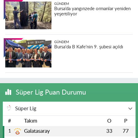
GÜNDEM
Bursa’da yangınzede ormanlar yeniden
yeşertiliyor
GÜNDEM
Bursa'da B Kafe'nin 9. şubesi açıldı
Süper Lig Puan Durumu
Süper Lig
#
Takım
O
P
Galatasaray
33
77
1