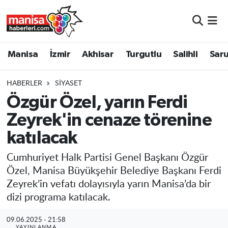
Manisa
Manisa Nöbetçi Eczaneler
Manisa
İzmir
Akhisar
Turgutlu
Salihli
Saru
İzmir
Manisa Hava Durumu
HABERLER
SIYASET
Akhisar
Manisa Namaz Vakitleri
Özgür Özel, yarın Ferdi
Zeyrek'in cenaze törenine
Turgutlu
Manisa Trafik Yoğunluk Haritası
katılacak
Salihli
Süper Lig Puan Durumu ve Fikstür
Cumhuriyet Halk Partisi Genel Başkanı Özgür
Saruhanlı
Tüm Manşetler
Özel, Manisa Büyükşehir Belediye Başkanı Ferdi
Zeyrek’in vefatı dolayısıyla yarın Manisa’da bir
Soma
Son Dakika Haberleri
dizi programa katılacak.
Resmi İlanlar
Haber Arşivi
09.06.2025 - 21:58
YAYINLANMA