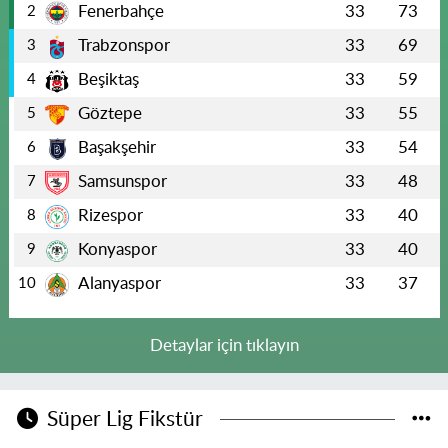
Fenerbahçe
33
73
2
Trabzonspor
33
69
3
Beşiktaş
33
59
4
Göztepe
33
55
5
Başakşehir
33
54
6
Samsunspor
33
48
7
Rizespor
33
40
8
Konyaspor
33
40
9
Alanyaspor
33
37
10
Detaylar için tıklayın
Süper Lig Fikstür