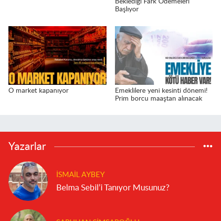
Beklediği Fark Ödemeleri
Başlıyor
O market kapanıyor
Emeklilere yeni kesinti dönemi!
Prim borcu maaştan alınacak
Yazarlar
İSMAIL AYBEY
Belma Sebil’i Tanıyor Musunuz?