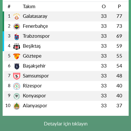
#
Takım
O
P
Galatasaray
33
77
1
Fenerbahçe
33
73
2
Trabzonspor
33
69
3
Beşiktaş
33
59
4
Göztepe
33
55
5
Başakşehir
33
54
6
Samsunspor
33
48
7
Rizespor
33
40
8
Konyaspor
33
40
9
Alanyaspor
33
37
10
Detaylar için tıklayın