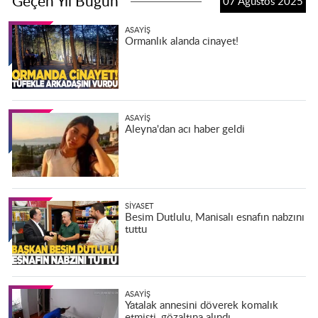
Geçen Yıl Bugün
07 Ağustos 2025
ASAYIŞ
Ormanlık alanda cinayet!
ASAYIŞ
Aleyna'dan acı haber geldi
SIYASET
Besim Dutlulu, Manisalı esnafın nabzını
tuttu
ASAYIŞ
Yatalak annesini döverek komalık
etmişti, gözaltına alındı