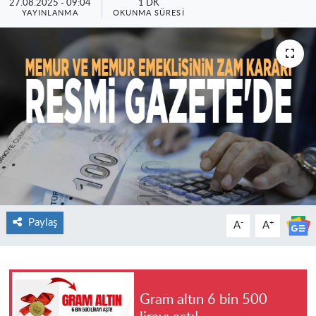
27.08.2025 - 09:04
1 DK
YAYINLANMA
OKUNMA SÜRESI
Paylaş
-
+
A
A
Gram altın 6 bin 500