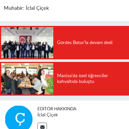
Muhabir:
İclal Çiçek
Gördes Batur'la devam dedi
Manisa'da özel öğrenciler
kahvaltıda buluştu
EDITÖR HAKKINDA
İclal Çiçek