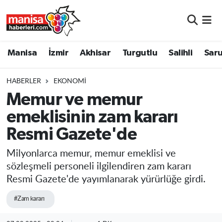
Manisa
Manisa Nöbetçi Eczaneler
Manisa
İzmir
Akhisar
Turgutlu
Salihli
Saru
İzmir
Manisa Hava Durumu
HABERLER
EKONOMI
Akhisar
Manisa Namaz Vakitleri
Memur ve memur
emeklisinin zam kararı
Turgutlu
Manisa Trafik Yoğunluk Haritası
Resmi Gazete'de
Salihli
Süper Lig Puan Durumu ve Fikstür
Milyonlarca memur, memur emeklisi ve
Saruhanlı
Tüm Manşetler
sözleşmeli personeli ilgilendiren zam kararı
Resmi Gazete'de yayımlanarak yürürlüğe girdi.
Soma
Son Dakika Haberleri
#Zam kararı
Resmi İlanlar
Haber Arşivi