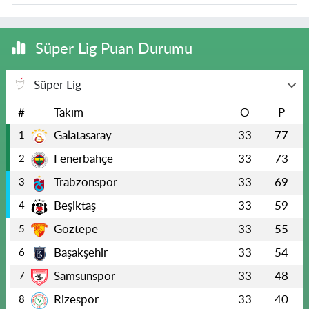
Süper Lig Puan Durumu
Süper Lig
#
Takım
O
P
Galatasaray
33
77
1
Fenerbahçe
33
73
2
Trabzonspor
33
69
3
Beşiktaş
33
59
4
Göztepe
33
55
5
Başakşehir
33
54
6
Samsunspor
33
48
7
Rizespor
33
40
8