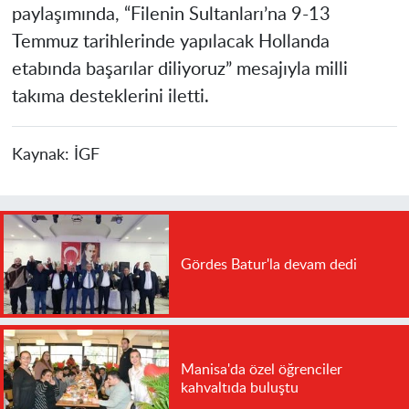
paylaşımında, “Filenin Sultanları’na 9-13
Temmuz tarihlerinde yapılacak Hollanda
etabında başarılar diliyoruz” mesajıyla milli
takıma desteklerini iletti.
Kaynak:
İGF
Gördes Batur'la devam dedi
Manisa'da özel öğrenciler
kahvaltıda buluştu