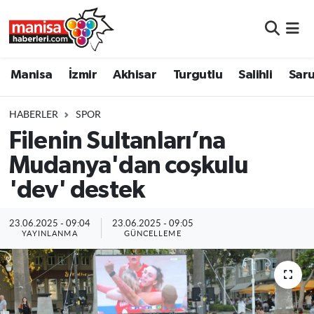
Manisa
Manisa Nöbetçi Eczaneler
Manisa
İzmir
Akhisar
Turgutlu
Salihli
Saru
İzmir
Manisa Hava Durumu
HABERLER
SPOR
Akhisar
Manisa Namaz Vakitleri
Filenin Sultanları’na
Mudanya'dan coşkulu
Turgutlu
Manisa Trafik Yoğunluk Haritası
'dev' destek
Salihli
Süper Lig Puan Durumu ve Fikstür
23.06.2025 - 09:04
23.06.2025 - 09:05
Saruhanlı
Tüm Manşetler
YAYINLANMA
GÜNCELLEME
Soma
Son Dakika Haberleri
Resmi İlanlar
Haber Arşivi