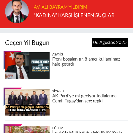
AV. ALI BAYRAM YILDIRIM
“KADINA” KARŞI İŞLENEN SUÇLAR
Geçen Yıl Bugün
06 Ağustos 2025
ASAYIŞ
Freni boşalan tır, 8 aracı kullanılmaz
hale getirdi
SIYASET
AK Parti’ye mi geçiyor iddialarına
Cemil Tugay’dan sert tepki
EĞITIM
İpsala’da Milli Eğitim Müdürlüğü’nde