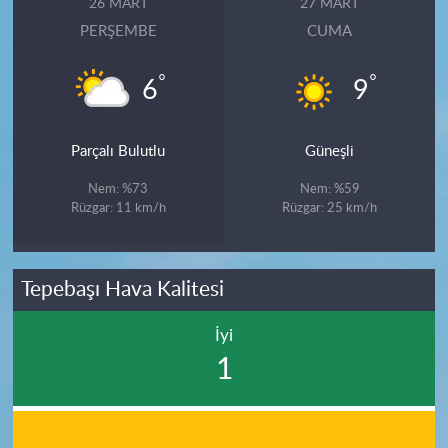
26 MART
27 MART
PERŞEMBE
CUMA
°
°
6
9
Parçalı Bulutlu
Güneşli
Nem: %73
Nem: %59
Rüzgar: 11 km/h
Rüzgar: 25 km/h
Tepebaşı Hava Kalitesi
İyi
1