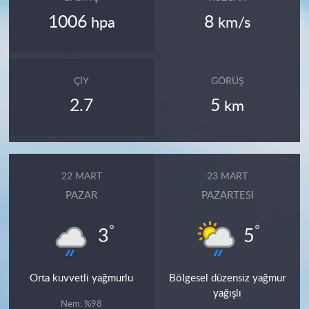
1006
8
hpa
km/s
ÇIY
GÖRÜŞ
2.7
5
km
22 MART
23 MART
PAZAR
PAZARTESI
°
°
3
5
Orta kuvvetli yağmurlu
Bölgesel düzensiz yağmur
yağışlı
Nem: %98