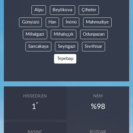
Alpu
Beylikova
Çifteler
Günyüzü
Han
İnönü
Mahmudiye
Mihalgazi
Mihalıççık
Odunpazarı
Sarıcakaya
Seyitgazi
Sivrihisar
Tepebaşı
HISSEDILEN
NEM
°
1
%98
BASINÇ
RÜZGAR