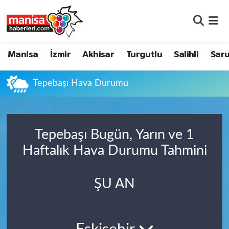
Manisa
Manisa Nöbetçi Eczaneler
Manisa
İzmir
Akhisar
Turgutlu
Salihli
Saru
İzmir
Manisa Hava Durumu
Tepebaşı Hava Durumu
Akhisar
Manisa Namaz Vakitleri
Turgutlu
Manisa Trafik Yoğunluk Haritası
Tepebaşı Bugün, Yarın ve 1
Salihli
Süper Lig Puan Durumu ve Fikstür
Haftalık Hava Durumu Tahmini
Saruhanlı
Tüm Manşetler
ŞU AN
Soma
Son Dakika Haberleri
Resmi İlanlar
Haber Arşivi