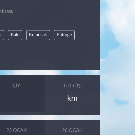
ktası: ,
n
Kale
Kuluncak
Pütürge
ÇIY
GÖRÜŞ
km
25 OCAK
26 OCAK