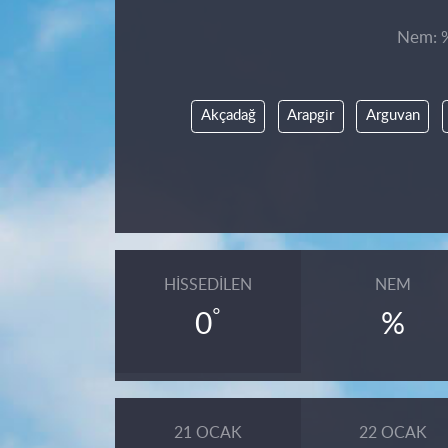
Nem: %,
Akçadağ
Arapgir
Arguvan
HISSEDILEN
NEM
°
0
%
21 OCAK
22 OCAK