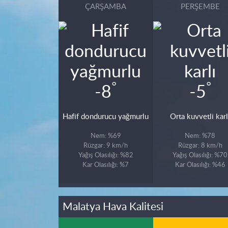
ÇARŞAMBA
PERŞEMBE
°
°
-8
-5
Hafif dondurucu yağmurlu
Orta kuvvetli karl
Nem: %69
Nem: %78
Rüzgar: 9 km/h
Rüzgar: 8 km/h
Yağış Olasılığı: %82
Yağış Olasılığı: %70
Kar Olasılığı: %7
Kar Olasılığı: %46
Malatya Hava Kalitesi