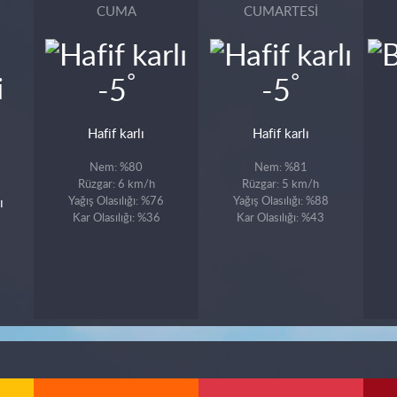
CUMA
CUMARTESI
°
°
-5
-5
Hafif karlı
Hafif karlı
Nem: %80
Nem: %81
Rüzgar: 6 km/h
Rüzgar: 5 km/h
Yağış Olasılığı: %76
Yağış Olasılığı: %88
ı
Kar Olasılığı: %36
Kar Olasılığı: %43