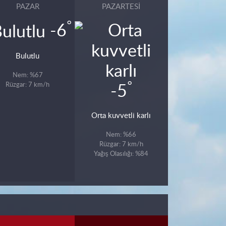
PAZAR
PAZARTESI
°
-6
Bulutlu
Nem: %67
°
Rüzgar: 7 km/h
-5
Orta kuvvetli karlı
Nem: %66
Rüzgar: 7 km/h
Yağış Olasılığı: %84