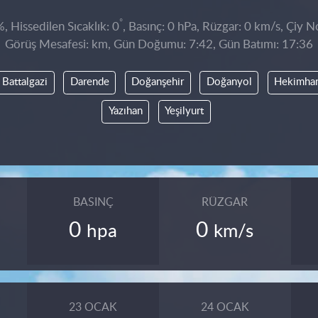
°
 Hissedilen Sıcaklık: 0
, Basınç: 0 hPa, Rüzgar: 0 km/s, Çiy No
Görüş Mesafesi: km, Gün Doğumu: 7:42, Gün Batımı: 17:36
Battalgazi
Darende
Doğanşehir
Doğanyol
Hekimha
Yazıhan
Yeşilyurt
BASINÇ
RÜZGAR
0
0
hpa
km/s
23 OCAK
24 OCAK