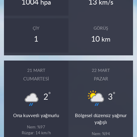
1004
13
hpa
km/s
ÇIY
GÖRÜŞ
1
10
km
21 MART
22 MART
CUMARTESI
PAZAR
°
°
2
3
Orta kuvvetli yağmurlu
Bölgesel düzensiz yağmur
yağışlı
Nem: %97
Rüzgar: 14 km/h
Nem: %94