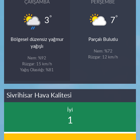
ÇARŞAMBA
PERŞEMBE
°
°
3
7
Bölgesel düzensiz yağmur
Parçalı Bulutlu
yağışlı
Nem: %72
Rüzgar: 12 km/h
Nem: %92
Rüzgar: 15 km/h
Yağış Olasılığı: %81
Sivrihisar Hava Kalitesi
İyi
1