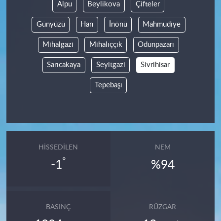
Alpu
Beylikova
Çifteler
Günyüzü
Han
İnönü
Mahmudiye
Mihalgazi
Mihalıççık
Odunpazarı
Sarıcakaya
Seyitgazi
Sivrihisar
Tepebaşı
HISSEDILEN
NEM
°
-1
%94
BASINÇ
RÜZGAR