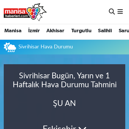
Manisa
Manisa Nöbetçi Eczaneler
Manisa
İzmir
Akhisar
Turgutlu
Salihli
Saru
İzmir
Manisa Hava Durumu
Sivrihisar Hava Durumu
Akhisar
Manisa Namaz Vakitleri
Turgutlu
Manisa Trafik Yoğunluk Haritası
Sivrihisar Bugün, Yarın ve 1
Salihli
Süper Lig Puan Durumu ve Fikstür
Haftalık Hava Durumu Tahmini
Saruhanlı
Tüm Manşetler
ŞU AN
Soma
Son Dakika Haberleri
Resmi İlanlar
Haber Arşivi