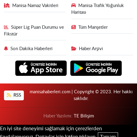
Manisa Namaz Vakitleri
Manisa Trafik Yoğunluk
Haritası
Süper Lig Puan Durumu ve
Tüm Manşetler
Fikstür
Son Dakika Haberleri
Haber Arşivi
manisahaberleri.com | Copyright © 2023. Her hakkı
RSS
saklıdır.
Haber Yazılımı:
TE Bilişim
En iyi site deneyimi sağlamak için çerezlerden
faydalanıyoruz. Detaylar için lütfen tıklayın.
Tamam