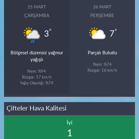
25 MART
26 MART
ÇARŞAMBA
PERŞEMBE
°
°
3
7
Bölgesel düzensiz yağmur
Parçalı Bulutlu
yağışlı
Nem: %74
Rüzgar: 16 km/h
Nem: %94
Rüzgar: 17 km/h
Yağış Olasılığı: %74
Çifteler Hava Kalitesi
İyi
1