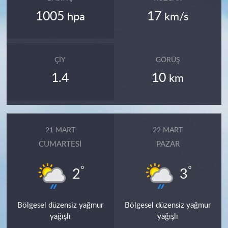
1005
17
hpa
km/s
ÇIY
GÖRÜŞ
1.4
10
km
21 MART
22 MART
CUMARTESI
PAZAR
°
°
2
3
Bölgesel düzensiz yağmur
Bölgesel düzensiz yağmur
yağışlı
yağışlı