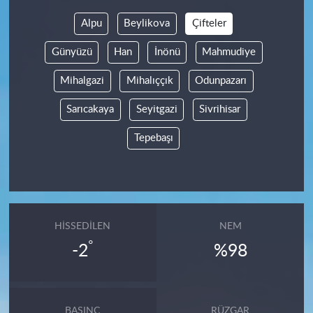
Alpu
Beylikova
Çifteler
Günyüzü
Han
İnönü
Mahmudiye
Mihalgazi
Mihalıççık
Odunpazarı
Sarıcakaya
Seyitgazi
Sivrihisar
Tepebaşı
HISSEDILEN
NEM
°
-2
%98
BASINÇ
RÜZGAR