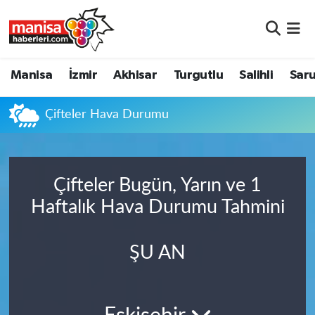
Manisa
Manisa Nöbetçi Eczaneler
Manisa
İzmir
Akhisar
Turgutlu
Salihli
Saru
İzmir
Manisa Hava Durumu
Çifteler Hava Durumu
Akhisar
Manisa Namaz Vakitleri
Turgutlu
Manisa Trafik Yoğunluk Haritası
Çifteler Bugün, Yarın ve 1
Salihli
Süper Lig Puan Durumu ve Fikstür
Haftalık Hava Durumu Tahmini
Saruhanlı
Tüm Manşetler
ŞU AN
Soma
Son Dakika Haberleri
Resmi İlanlar
Haber Arşivi