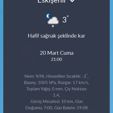
Eskişehir
°
3
Hafif sağnak şeklinde kar
20 Mart Cuma
21:00
°
Nem: %98, Hissedilen Sıcaklık: -2
,
Basınç: 1005 hPa, Rüzgar: 17 km/s,
Toplam Yağış: 0 mm, Çiy Noktası:
1.4,
Görüş Mesafesi: 10 km, Gün
Doğumu: 7:00, Gün Batımı: 19:08