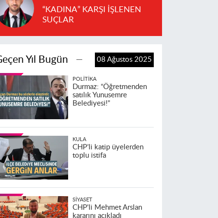
“KADINA” KARŞI İŞLENEN
SUÇLAR
Geçen Yıl Bugün
08 Ağustos 2025
POLITIKA
Durmaz: “Öğretmenden
satılık Yunusemre
Belediyesi!”
KULA
CHP’li katip üyelerden
toplu istifa
SIYASET
CHP'li Mehmet Arslan
kararını açıkladı