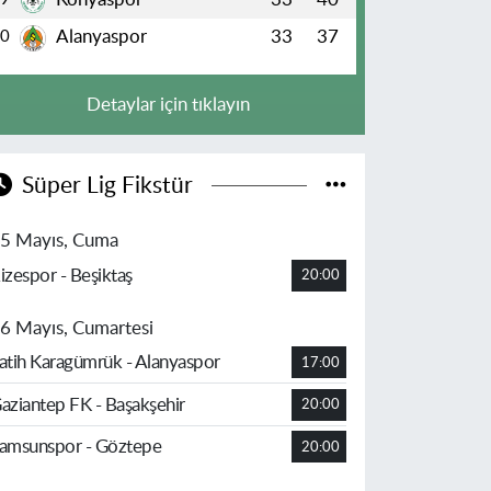
Alanyaspor
33
37
10
Detaylar için tıklayın
Süper Lig Fikstür
5 Mayıs, Cuma
izespor - Beşiktaş
20:00
6 Mayıs, Cumartesi
atih Karagümrük - Alanyaspor
17:00
aziantep FK - Başakşehir
20:00
amsunspor - Göztepe
20:00