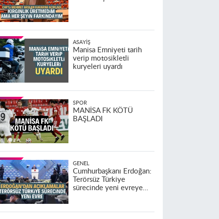
ASAYIŞ
Manisa Emniyeti tarih
verip motosikletli
kuryeleri uyardı
SPOR
MANİSA FK KÖTÜ
BAŞLADI
GENEL
Cumhurbaşkanı Erdoğan:
Terörsüz Türkiye
sürecinde yeni evreye
geçildi