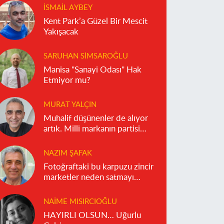
İSMAIL AYBEY
Kent Park’a Güzel Bir Mescit
Yakışacak
SARUHAN SIMSAROĞLU
Manisa "Sanayi Odası" Hak
Etmiyor mu?
MURAT YALÇIN
Muhalif düşünenler de alıyor
artık. Milli markanın partisi
olmaz!
NAZIM ŞAFAK
Fotoğraftaki bu karpuzu zincir
marketler neden satmayı
reddediyor?
NAIME MISIRCIOĞLU
HAYIRLI OLSUN… Uğurlu