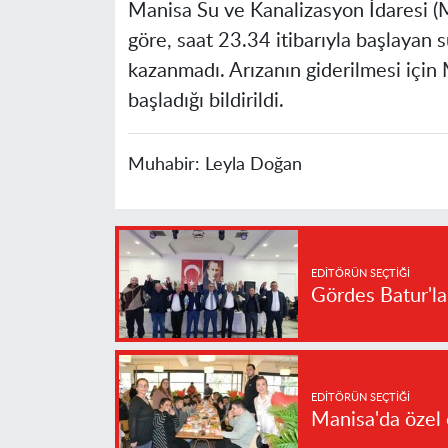
Manisa Su ve Kanalizasyon İdaresi (
göre, saat 23.34 itibarıyla başlayan 
kazanmadı. Arızanın giderilmesi için
başladığı bildirildi.
Muhabir:
Leyla Doğan
EDITÖRÜN SEÇTIĞI
Gördes Batur'l
EDITÖRÜN SEÇTIĞI
Manisa'da özel 