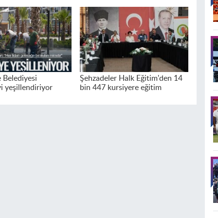
Belediyesi
Şehzadeler Halk Eğitim'den 14
 yeşillendiriyor
bin 447 kursiyere eğitim