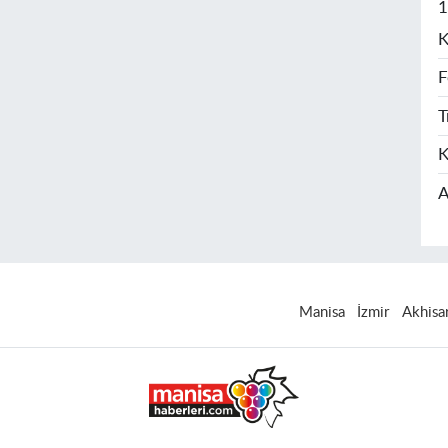
1
K
F
T
K
A
Manisa
İzmir
Akhisa