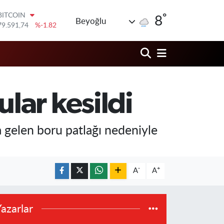
79.591,74
%-1.82
°
8
DOLAR
Beyoğlu
45,43620
%0.02
EURO
53,38690
%0.19
STERLİN
61,60380
%0.18
G.ALTIN
6862,09000
%0.19
lar kesildi
BİST100
14.598,00
%0
gelen boru patlağı nedeniyle
-
+
A
A
azarlar