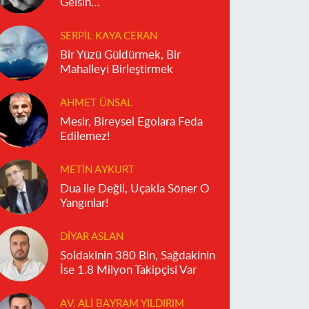
Gelsin…
SERPIL KAYA CERAN
Bir Yüzü Güldürmek, Bir
Mahalleyi Birleştirmek
AHMET ÜNSAL
Mesir, Bireysel Egolara Feda
Edilemez!
METIN AYKURT
Dua ile Değil, Uçakla Söner O
Yangınlar!
DIYAR ASLAN
Soldakinin 380 Bin, Sağdakinin
İse 1.8 Milyon Takipçisi Var
AV. ALI BAYRAM YILDIRIM