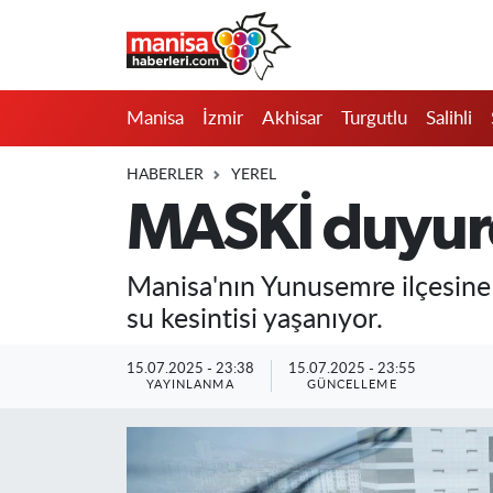
Manisa
Manisa Nöbetçi Eczaneler
Manisa
İzmir
Akhisar
Turgutlu
Salihli
İzmir
Manisa Hava Durumu
HABERLER
YEREL
Akhisar
Manisa Namaz Vakitleri
MASKİ duyurd
Turgutlu
Manisa Trafik Yoğunluk Haritası
Manisa'nın Yunusemre ilçesine
Salihli
Süper Lig Puan Durumu ve Fikstür
su kesintisi yaşanıyor.
Saruhanlı
Tüm Manşetler
15.07.2025 - 23:38
15.07.2025 - 23:55
YAYINLANMA
GÜNCELLEME
Soma
Son Dakika Haberleri
Resmi İlanlar
Haber Arşivi