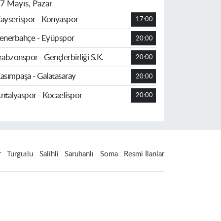
7 Mayıs, Pazar
ayserispor - Konyaspor
17:00
enerbahçe - Eyüpspor
20:00
rabzonspor - Gençlerbirliği S.K.
20:00
asımpaşa - Galatasaray
20:00
ntalyaspor - Kocaelispor
20:00
r
Turgutlu
Salihli
Saruhanlı
Soma
Resmi İlanlar