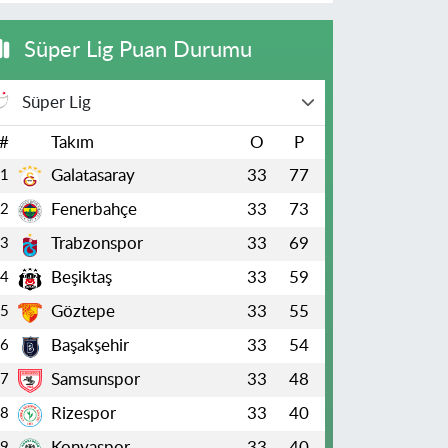
Süper Lig Puan Durumu
Süper Lig
#
Takım
O
P
Galatasaray
33
77
1
Fenerbahçe
33
73
2
Trabzonspor
33
69
3
Beşiktaş
33
59
4
Göztepe
33
55
5
Başakşehir
33
54
6
Samsunspor
33
48
7
Rizespor
33
40
8
Konyaspor
33
40
9