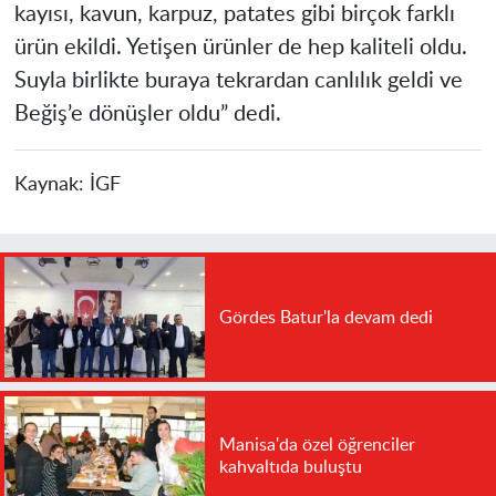
kayısı, kavun, karpuz, patates gibi birçok farklı
ürün ekildi. Yetişen ürünler de hep kaliteli oldu.
Suyla birlikte buraya tekrardan canlılık geldi ve
Beğiş’e dönüşler oldu” dedi.
Kaynak:
İGF
Gördes Batur'la devam dedi
Manisa'da özel öğrenciler
kahvaltıda buluştu