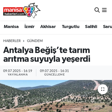
Manisa
Manisa Nöbetçi Eczaneler
Manisa
İzmir
Akhisar
Turgutlu
Salihli
Saru
İzmir
Manisa Hava Durumu
HABERLER
GÜNDEM
Akhisar
Manisa Namaz Vakitleri
Antalya Beğiş’te tarım
arıtma suyuyla yeşerdi
Turgutlu
Manisa Trafik Yoğunluk Haritası
Salihli
Süper Lig Puan Durumu ve Fikstür
09.07.2025 - 16:19
09.07.2025 - 16:31
YAYINLANMA
GÜNCELLEME
Saruhanlı
Tüm Manşetler
Soma
Son Dakika Haberleri
Resmi İlanlar
Haber Arşivi