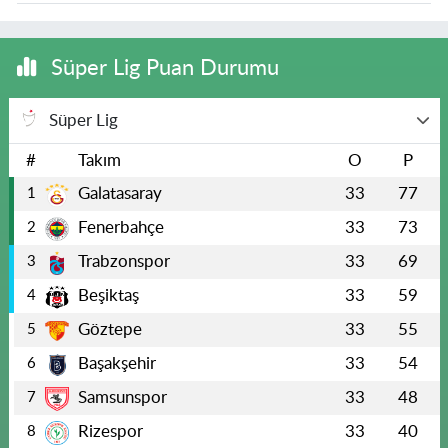
Süper Lig Puan Durumu
Süper Lig
#
Takım
O
P
Galatasaray
33
77
1
Fenerbahçe
33
73
2
Trabzonspor
33
69
3
Beşiktaş
33
59
4
Göztepe
33
55
5
Başakşehir
33
54
6
Samsunspor
33
48
7
Rizespor
33
40
8