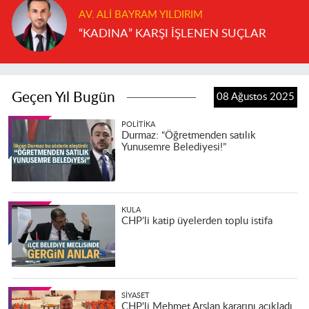
AV. ALI BAYRAM YILDIRIM
“KADINA” KARŞI İŞLENEN SUÇLAR
Geçen Yıl Bugün
08 Ağustos 2025
POLITIKA
Durmaz: “Öğretmenden satılık
Yunusemre Belediyesi!”
KULA
CHP’li katip üyelerden toplu istifa
SIYASET
CHP'li Mehmet Arslan kararını açıkladı