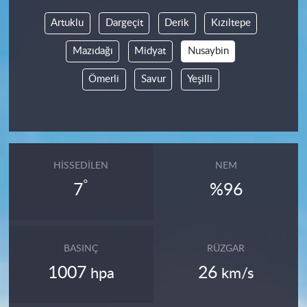
Artuklu
Dargeçit
Derik
Kızıltepe
Mazıdağı
Midyat
Nusaybin
Ömerli
Savur
Yeşilli
HISSEDILEN
NEM
°
7
%96
BASINÇ
RÜZGAR
1007
26
hpa
km/s