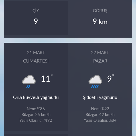
ÇIY
GÖRÜŞ
9
9
km
21 MART
22 MART
CUMARTESI
PAZAR
°
°
11
9
Orta kuvvetli yağmurlu
Şiddetli yağmurlu
Nem: %86
Nem: %92
Rüzgar: 25 km/h
Rüzgar: 42 km/h
Yağış Olasılığı: %92
Yağış Olasılığı: %84