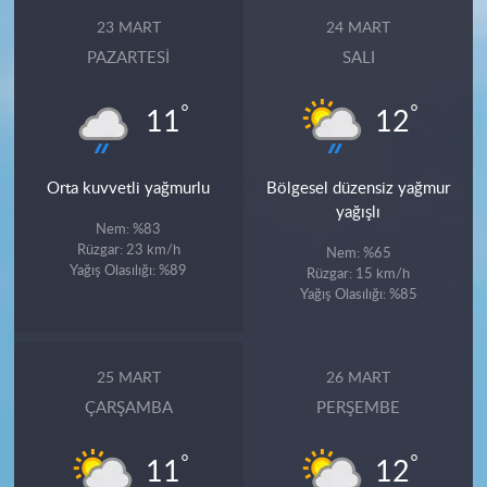
23 MART
24 MART
PAZARTESI
SALI
°
°
11
12
Orta kuvvetli yağmurlu
Bölgesel düzensiz yağmur
yağışlı
Nem: %83
Rüzgar: 23 km/h
Nem: %65
Yağış Olasılığı: %89
Rüzgar: 15 km/h
Yağış Olasılığı: %85
25 MART
26 MART
ÇARŞAMBA
PERŞEMBE
°
°
11
12