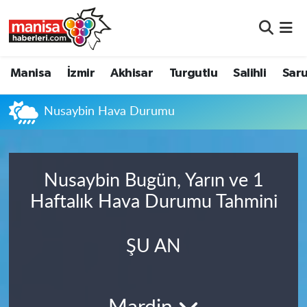
Manisa
Manisa Nöbetçi Eczaneler
Manisa
İzmir
Akhisar
Turgutlu
Salihli
Saru
İzmir
Manisa Hava Durumu
Nusaybin Hava Durumu
Akhisar
Manisa Namaz Vakitleri
Turgutlu
Manisa Trafik Yoğunluk Haritası
Nusaybin Bugün, Yarın ve 1
Salihli
Süper Lig Puan Durumu ve Fikstür
Haftalık Hava Durumu Tahmini
Saruhanlı
Tüm Manşetler
ŞU AN
Soma
Son Dakika Haberleri
Resmi İlanlar
Haber Arşivi