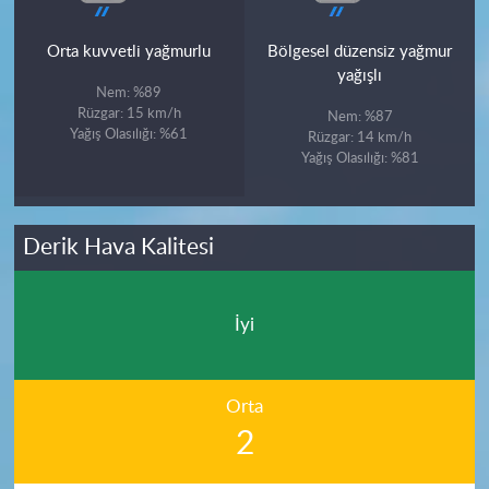
Orta kuvvetli yağmurlu
Bölgesel düzensiz yağmur
yağışlı
Nem: %89
Rüzgar: 15 km/h
Nem: %87
Yağış Olasılığı: %61
Rüzgar: 14 km/h
Yağış Olasılığı: %81
Derik Hava Kalitesi
İyi
Orta
2