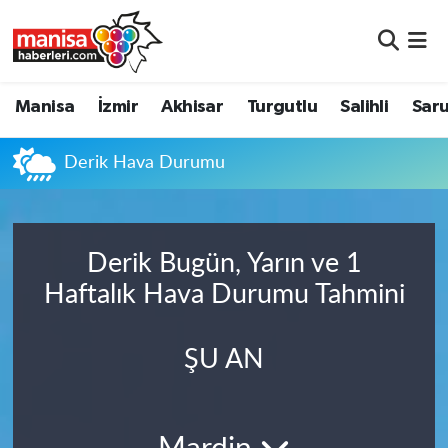
Manisa
Manisa Nöbetçi Eczaneler
Manisa
İzmir
Akhisar
Turgutlu
Salihli
Saru
İzmir
Manisa Hava Durumu
Derik Hava Durumu
Akhisar
Manisa Namaz Vakitleri
Turgutlu
Manisa Trafik Yoğunluk Haritası
Derik Bugün, Yarın ve 1
Salihli
Süper Lig Puan Durumu ve Fikstür
Haftalık Hava Durumu Tahmini
Saruhanlı
Tüm Manşetler
ŞU AN
Soma
Son Dakika Haberleri
Resmi İlanlar
Haber Arşivi