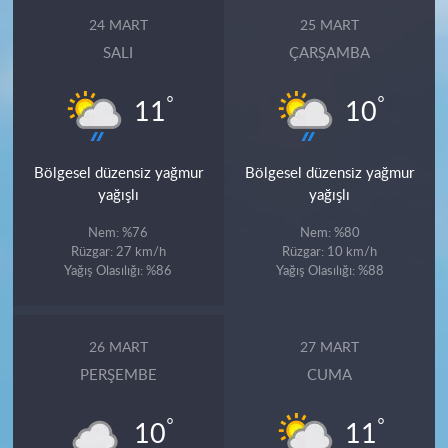
24 MART
25 MART
SALI
ÇARŞAMBA
°
°
11
10
Bölgesel düzensiz yağmur
Bölgesel düzensiz yağmur
yağışlı
yağışlı
Nem: %76
Nem: %80
Rüzgar: 27 km/h
Rüzgar: 10 km/h
Yağış Olasılığı: %86
Yağış Olasılığı: %88
26 MART
27 MART
PERŞEMBE
CUMA
°
°
10
11