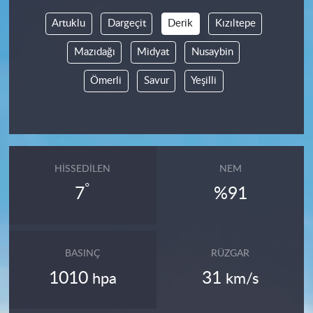
Artuklu
Dargeçit
Derik
Kızıltepe
Mazıdağı
Midyat
Nusaybin
Ömerli
Savur
Yeşilli
HISSEDILEN
NEM
°
7
%91
BASINÇ
RÜZGAR
1010
31
hpa
km/s