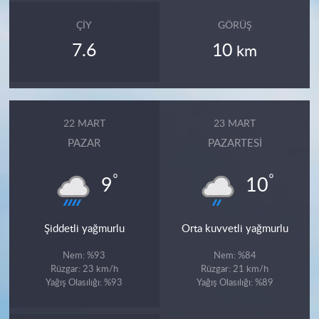
ÇIY
GÖRÜŞ
7.6
10
km
22 MART
23 MART
PAZAR
PAZARTESI
°
°
9
10
Şiddetli yağmurlu
Orta kuvvetli yağmurlu
Nem: %93
Nem: %84
Rüzgar: 23 km/h
Rüzgar: 21 km/h
Yağış Olasılığı: %93
Yağış Olasılığı: %89