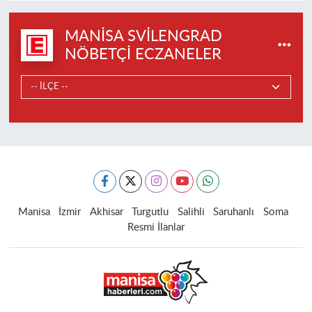
MANISA SVILENGRAD
NÖBETÇI ECZANELER
Manisa
İzmir
Akhisar
Turgutlu
Salihli
Saruhanlı
Soma
Resmi İlanlar