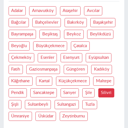
Adalar
Arnavutköy
Ataşehir
Avcılar
Bağcılar
Bahçelievler
Bakırköy
Başakşehir
Bayrampaşa
Beşiktaş
Beykoz
Beylikdüzü
Beyoğlu
Büyükçekmece
Çatalca
Çekmeköy
Esenler
Esenyurt
Eyüpsultan
Fatih
Gaziosmanpaşa
Güngören
Kadıköy
Kâğıthane
Kartal
Küçükçekmece
Maltepe
Pendik
Sancaktepe
Sarıyer
Şile
Silivri
Şişli
Sultanbeyli
Sultangazi
Tuzla
Ümraniye
Üsküdar
Zeytinburnu