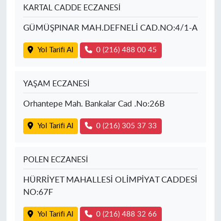
KARTAL CADDE ECZANESİ
GÜMÜŞPINAR MAH.DEFNELİ CAD.NO:4/1-A
Yol Tarifi Al
0 (216) 488 00 45
YAŞAM ECZANESİ
Orhantepe Mah. Bankalar Cad .No:26B
Yol Tarifi Al
0 (216) 305 37 33
POLEN ECZANESİ
HÜRRİYET MAHALLESİ OLİMPİYAT CADDESİ
NO:67F
Yol Tarifi Al
0 (216) 488 32 66