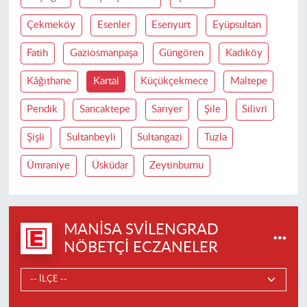
Çekmeköy
Esenler
Esenyurt
Eyüpsultan
Fatih
Gaziosmanpaşa
Güngören
Kadıköy
Kâğıthane
Kartal
Küçükçekmece
Maltepe
Pendik
Sancaktepe
Sarıyer
Şile
Silivri
Şişli
Sultanbeyli
Sultangazi
Tuzla
Ümraniye
Üsküdar
Zeytinburnu
MANISA SVILENGRAD
NÖBETÇI ECZANELER