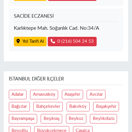
SACİDE ECZANESİ
Karlıktepe Mah. Soğanlık Cad. No:34/A
Yol Tarifi Al
0 (216) 504 24 53
İSTANBUL DIĞER İLÇELER
Adalar
Arnavutköy
Ataşehir
Avcılar
Bağcılar
Bahçelievler
Bakırköy
Başakşehir
Bayrampaşa
Beşiktaş
Beykoz
Beylikdüzü
Beyoğlu
Büyükçekmece
Çatalca