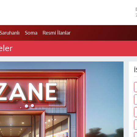
Saruhanlı
Soma
Resmi İlanlar
eler