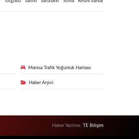
r
Turgutlu
Salihli
Saruhanlı
Soma
Resmi İlanlar
Manisa Trafik Yoğunluk Haritası
Haber Arşivi
Haber Yazılımı:
TE Bilişim