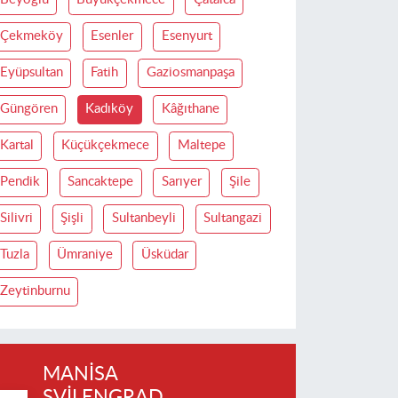
Çekmeköy
Esenler
Esenyurt
Eyüpsultan
Fatih
Gaziosmanpaşa
Güngören
Kadıköy
Kâğıthane
Kartal
Küçükçekmece
Maltepe
Pendik
Sancaktepe
Sarıyer
Şile
Silivri
Şişli
Sultanbeyli
Sultangazi
Tuzla
Ümraniye
Üsküdar
Zeytinburnu
MANISA
SVILENGRAD