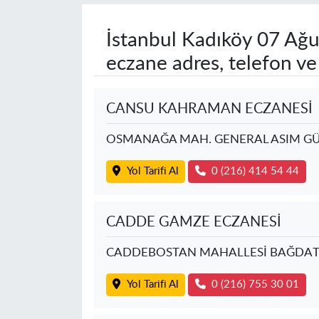
İstanbul Kadıköy
07 Ağu
eczane adres, telefon v
CANSU KAHRAMAN ECZANESİ
OSMANAĞA MAH. GENERAL ASIM GÜ
Yol Tarifi Al
0 (216) 414 54 44
CADDE GAMZE ECZANESİ
CADDEBOSTAN MAHALLESİ BAĞDAT 
Yol Tarifi Al
0 (216) 755 30 01