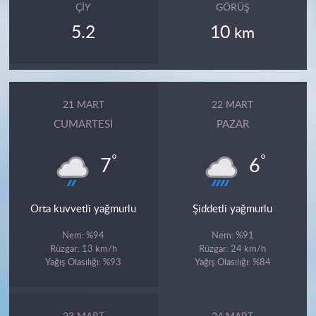
ÇIY
GÖRÜŞ
5.2
10
km
21 MART
22 MART
CUMARTESI
PAZAR
°
°
7
6
Orta kuvvetli yağmurlu
Şiddetli yağmurlu
Nem: %94
Nem: %91
Rüzgar: 13 km/h
Rüzgar: 24 km/h
Yağış Olasılığı: %93
Yağış Olasılığı: %84