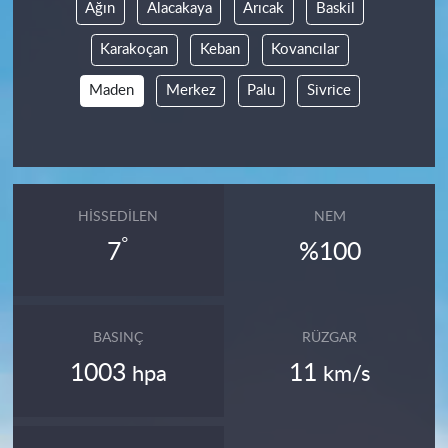
Ağın
Alacakaya
Arıcak
Baskil
Karakoçan
Keban
Kovancılar
Maden
Merkez
Palu
Sivrice
HISSEDILEN
NEM
°
7
%100
BASINÇ
RÜZGAR
1003
11
hpa
km/s