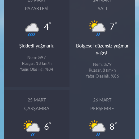
23 MART
24 MART
PAZARTESI
SALI
°
°
4
7
Şiddetli yağmurlu
Bölgesel düzensiz yağmur
yağışlı
Nem: %97
Rüzgar: 18 km/h
Nem: %79
Yağış Olasılığı: %84
Rüzgar: 8 km/h
Yağış Olasılığı: %86
25 MART
26 MART
ÇARŞAMBA
PERŞEMBE
°
°
6
8