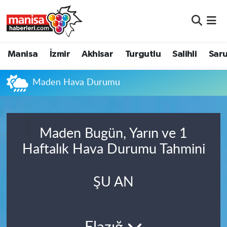
Manisa
Manisa Nöbetçi Eczaneler
Manisa
İzmir
Akhisar
Turgutlu
Salihli
Saru
İzmir
Manisa Hava Durumu
Maden Hava Durumu
Akhisar
Manisa Namaz Vakitleri
Turgutlu
Manisa Trafik Yoğunluk Haritası
Maden Bugün, Yarın ve 1
Salihli
Süper Lig Puan Durumu ve Fikstür
Haftalık Hava Durumu Tahmini
Saruhanlı
Tüm Manşetler
ŞU AN
Soma
Son Dakika Haberleri
Resmi İlanlar
Haber Arşivi