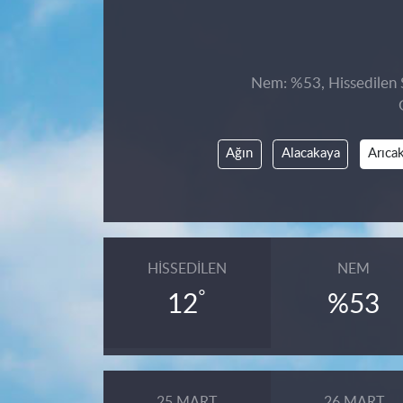
Nem: %53, Hissedilen S
Ağın
Alacakaya
Arıca
HISSEDILEN
NEM
°
12
%53
25 MART
26 MART