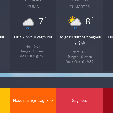
CUMA
CUMARTESI
°
°
7
8
rlu
Orta kuvvetli yağmurlu
Bölgesel düzensiz yağmur
Or
yağışlı
Nem: %87
Rüzgar: 18 km/h
Nem: %80
Yağış Olasılığı: %89
Rüzgar: 10 km/h
Yağış Olasılığı: %87
Hassaslar için sağlıksız
Sağlıksız