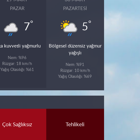
PAZAR
PAZARTESI
°
°
7
5
ta kuvvetli yağmurlu
Bölgesel düzensiz yağmur
yağışlı
Nem: %96
Rüzgar: 18 km/h
Nem: %91
Yağış Olasılığı: %61
Rüzgar: 10 km/h
Yağış Olasılığı: %69
Çok Sağlıksız
Tehlikeli