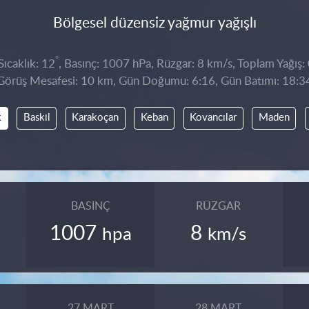
Bölgesel düzensiz yağmur yağışlı
°
ıcaklık: 12
, Basınç: 1007 hPa, Rüzgar: 8 km/s, Toplam Yağış:
Görüş Mesafesi: 10 km, Gün Doğumu: 6:16, Gün Batımı: 18:3
k
Baskil
Karakoçan
Keban
Kovancılar
Maden
BASINÇ
RÜZGAR
1007
8
hpa
km/s
27 MART
28 MART