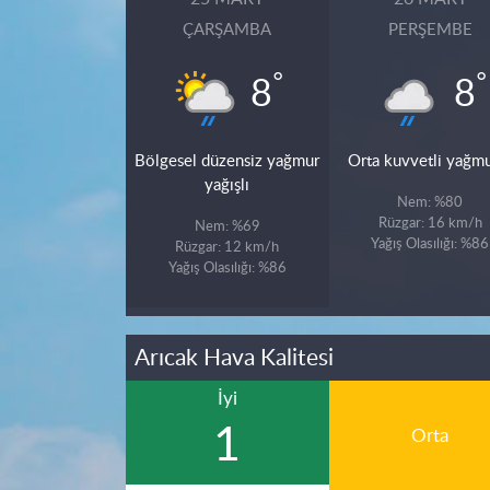
ÇARŞAMBA
PERŞEMBE
°
°
8
8
Bölgesel düzensiz yağmur
Orta kuvvetli yağmu
yağışlı
Nem: %80
Rüzgar: 16 km/h
Nem: %69
Yağış Olasılığı: %86
Rüzgar: 12 km/h
Yağış Olasılığı: %86
Arıcak Hava Kalitesi
İyi
1
Orta