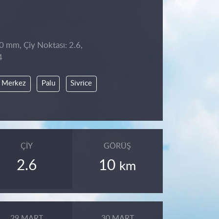
 0 mm, Çiy Noktası: 2.6,
4
Merkez
Palu
Sivrice
ÇIY
GÖRÜŞ
2.6
10
km
29 MART
30 MART