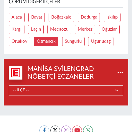
ÇORUM DIĞER İLÇELER
Alaca
Bayat
Boğazkale
Dodurga
İskilip
Kargı
Laçin
Mecitözü
Merkez
Oğuzlar
Ortaköy
Osmancık
Sungurlu
Uğurludağ
MANISA SVILENGRAD
NÖBETÇI ECZANELER