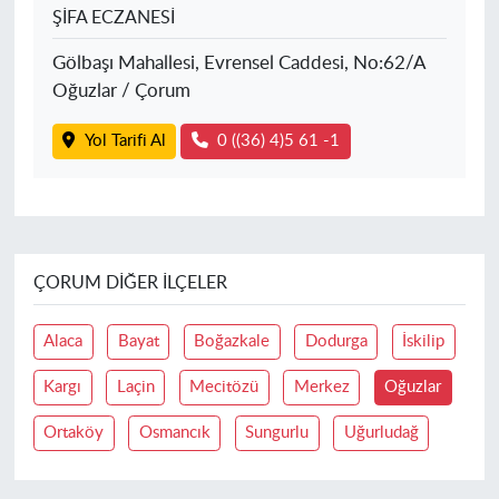
ŞİFA ECZANESİ
Gölbaşı Mahallesi, Evrensel Caddesi, No:62/A
Oğuzlar / Çorum
Yol Tarifi Al
0 ((36) 4)5 61 -1
ÇORUM DIĞER İLÇELER
Alaca
Bayat
Boğazkale
Dodurga
İskilip
Kargı
Laçin
Mecitözü
Merkez
Oğuzlar
Ortaköy
Osmancık
Sungurlu
Uğurludağ