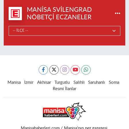
MANISA SVILENGRAD
NÖBETÇI ECZANELER
Manisa
İzmir
Akhisar
Turgutlu
Salihli
Saruhanlı
Soma
Resmi İlanlar
Manisahaberleri.com / Manisa'nın net gazetesi.